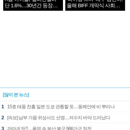
단 1.6%…30년간 등장
올해 BIFF 개막식 사회자
1182개팀 전수조사
확정
[많이 본 뉴스]
1
15호 태풍 찬홈 일본 도쿄 관통할 듯…동해안에 비 뿌리나
2
[속보] 남부 가뭄 위성서도 선명…저수지 바닥 드러났다
3
까마귀 탓?…폭염 속 부산 북구 986가구 정전