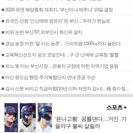
■ 2028 유엔 해양총회 개최지, ‘부산이냐 제주냐’ 10일 결정
■ 외국인 선원 ‘인신매매 경유지’ 된 부산…우려가 현실로
■ 비위 논란 부산TP, 외부인사 혁신위 설치
■ 경남 농정 비전 ‘잘 사는 농촌’…스마트팜 1000㏊까지 늘린다
■ 교육혁신선도지 공모 코앞인데…구·군 난색에 교육청 ‘쩔쩔’
■ 르노 못 타는 부산시장…관용차 규정에 막힌 지역기업 응원
■ 마산 원도심 행정·주거복합단지 연내 준공 수순
■ 검사 신분 버리고 직급하향(10년 이하 저연차 검사)…檢 중수청행 기피
스포츠 +
‘윤나고황’ 꿈틀댄다…거인 가
을야구 불씨 살릴까