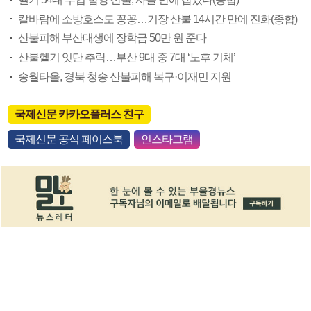
칼바람에 소방호스도 꽁꽁…기장 산불 14시간 만에 진화(종합)
산불피해 부산대생에 장학금 50만 원 준다
산불헬기 잇단 추락…부산 9대 중 7대 ‘노후 기체’
송월타올, 경북 청송 산불피해 복구·이재민 지원
국제신문 카카오플러스 친구
국제신문 공식 페이스북
인스타그램