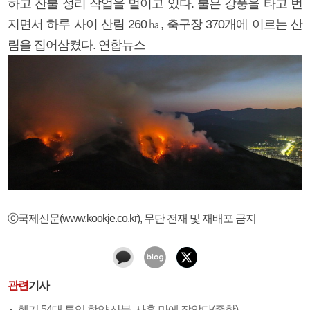
하고 잔불 정리 작업을 벌이고 있다. 불은 강풍을 타고 번
지면서 하루 사이 산림 260㏊, 축구장 370개에 이르는 산
림을 집어삼켰다. 연합뉴스
ⓒ국제신문(www.kookje.co.kr), 무단 전재 및 재배포 금지
관련
기사
헬기 54대 투입 함양 산불, 사흘 만에 잡았다(종합)