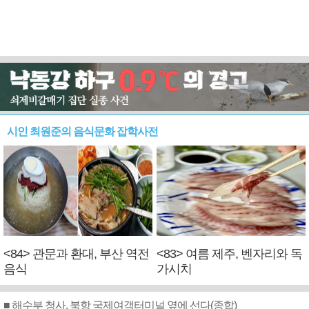
시인 최원준의 음식문화 잡학사전
<84> 관문과 환대, 부산 역전
<83> 여름 제주, 벤자리와 독
음식
가시치
■ 해수부 청사, 북항 국제여객터미널 옆에 선다(종합)