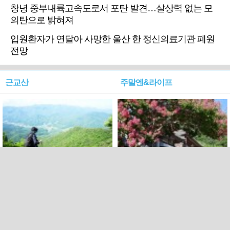
창녕 중부내륙고속도로서 포탄 발견…살상력 없는 모
의탄으로 밝혀져
입원환자가 연달아 사망한 울산 한 정신의료기관 폐원
전망
근교산
주말엔&라이프
근교산&그너머…상주·문경
폭염보다 더 뜨거워라…100
청화산~시루봉
일을 붉게 불태울 ‘선비정신’
피었네
PC버전
엑스
페이스북