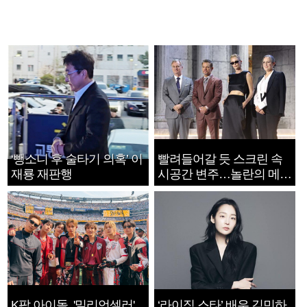
‘뺑소니 후 술타기 의혹’ 이
빨려들어갈 듯 스크린 속
재룡 재판행
시공간 변주…놀란의 메시
지는 ‘전쟁 속죄’
K팝 아이돌, '밀리언셀러'
‘라이징 스타’ 배우 김민하,