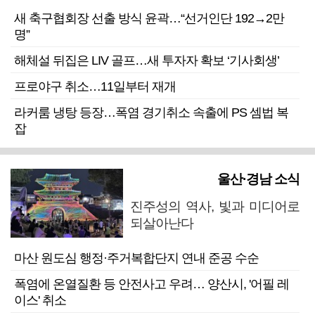
새 축구협회장 선출 방식 윤곽…“선거인단 192→2만
명”
해체설 뒤집은 LIV 골프…새 투자자 확보 ‘기사회생’
프로야구 취소…11일부터 재개
라커룸 냉탕 등장…폭염 경기취소 속출에 PS 셈법 복
잡
울산·경남 소식
진주성의 역사, 빛과 미디어로
되살아난다
마산 원도심 행정·주거복합단지 연내 준공 수순
폭염에 온열질환 등 안전사고 우려… 양산시, '어필 레
이스' 취소