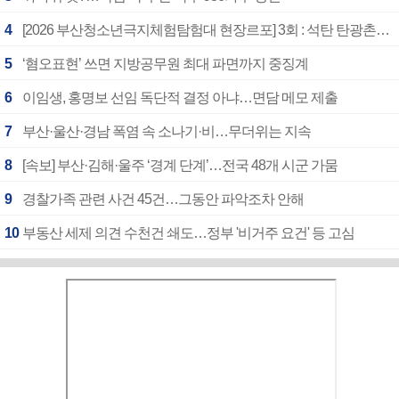
4
[2026 부산청소년극지체험탐험대 현장르포] 3회 : 석탄 탄광촌에서 북극 연구의 중심지로
5
‘혐오표현’ 쓰면 지방공무원 최대 파면까지 중징계
6
이임생, 홍명보 선임 독단적 결정 아냐…면담 메모 제출
7
부산·울산·경남 폭염 속 소나기·비…무더위는 지속
8
[속보] 부산·김해·울주 ‘경계 단계’…전국 48개 시군 가뭄
9
경찰가족 관련 사건 45건…그동안 파악조차 안해
10
부동산 세제 의견 수천건 쇄도…정부 '비거주 요건' 등 고심