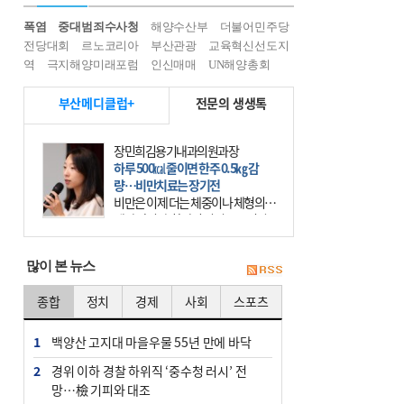
폭염
중대범죄수사청
해양수산부
더불어민주당
전당대회
르노코리아
부산관광
교육혁신선도지
역
극지해양미래포럼
인신매매
UN해양총회
부산메디클럽+
전문의 생생톡
장민희김용기내과의원과장
하루 500㎉ 줄이면 한주 0.5㎏ 감
량…비만치료는 장기전
비만은 이제 더는 체중이나 체형의 문
제가 아니다. 하나의 질병으로 인지
하고 치료와 관리를 해야 한다. 세계
보건기구(WHO)는 이미 1994년 비만
많이 본 뉴스
을 인류의 중요한
종합
정치
경제
사회
스포츠
1
백양산 고지대 마을우물 55년 만에 바닥
2
경위 이하 경찰 하위직 ‘중수청 러시’ 전
망…檢 기피와 대조