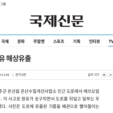
타그램
국제
문화
주말엔
스포츠
기획
인터뷰
T
유 해상유출
9:11:49
| 본지 8면
글자 크기
 울주군 온산읍 온산수질개선사업소 인근 도로에서 에쓰오일
. 이 사고로 원유가 솟구치면서 도로를 뒤덮고 일부는 우
됐다. 사진은 도로에 유출된 기름을 배관으로 빨아들이는