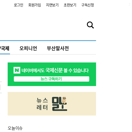
2
로그인
회원가입
지면보기
초판보기
구독신청
V국제
오피니언
부산말사전
오늘
이슈