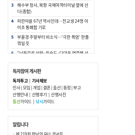
3
해수부 청사, 북항 국제여객터미널 옆에 선
다(종합)
4
피란마을 67년 역사인데…전교생 24명 아
미초 통폐합 기로
5
부울경 주말부터 비소식…‘극한 폭염’ 한풀
꺾일 듯
6
“낙동강권 삼락·을숙도·다대포 연결해 서
부산 관광 키우자”
7
오늘의 날씨- 2026년 8월 7일
독자참여 게시판
8
외국인 선원 ‘인신매매 경유지’ 된 부산…
독자투고
|
기사제보
우려가 현실로
인사
|
모임
|
개업
|
결혼
|
출산
|
동정
|
부고
9
산행안내
[사설] 해수부 신청사 북항으로 확정, 해양
|
산행후기
|
산행사진
수도 도약의 전환점
등산
가이드
|
낚시
가이드
10
르노 못 타는 부산시장…관용차 규정에 막
힌 지역기업 응원
알립니다
· 제 219회 한낮의 유U; 콘서트