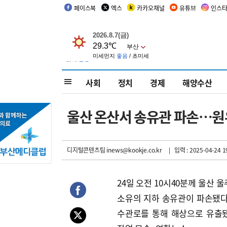
페이스북
엑스
카카오채널
유튜브
인스
사회
정치
경제
해양수산
울산 온산서 송유관 파손…원
디지털콘텐츠팀 inews@kookje.co.kr
| 입력 : 2025-04-24 1
24일 오전 10시40분께 울산
소유의 지하 송유관이 파손됐다
수관로를 통해 해상으로 유출