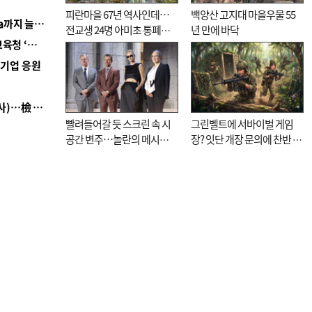
피란마을 67년 역사인데…
백양산 고지대 마을우물 55
■ 경남 농정 비전 ‘잘 사는 농촌’…스마트팜 1000㏊까지 늘린다
전교생 24명 아미초 통폐합
년 만에 바닥
■ 교육혁신선도지 공모 코앞인데…구·군 난색에 교육청 ‘쩔쩔’
기로
역기업 응원
■ 검사 신분 버리고 직급하향(10년 이하 저연차 검사)…檢 중수청행 기피
빨려들어갈 듯 스크린 속 시
그린벨트에 서바이벌 게임
공간 변주…놀란의 메시지
장? 잇단 개장 문의에 찬반 논
는 ‘전쟁 속죄’
쟁