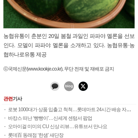
농협유통이 춘분인 20일 봄철 과일인 파파야 멜론을 선보
인다. 모델이 파파야 멜론을 소개하고 있다. 농협유통·농
협하나로유통 제공
ⓒ국제신문(www.kookje.co.kr), 무단 전재 및 재배포 금지
관련
기사
로봇 1000대가 상품 입출고 척척…롯데마트 24시간 배송 자동화
바캉스 떠난 ‘빵빵이’…신세계 센텀서 팝업
오마이걸 미미의 CU 신상 리뷰…유튜브서 만나요
롯데百 동래점 ‘한샘’ 새단장