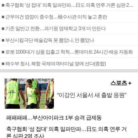
■ 축구협회 ‘성 접대’ 의혹 일파만파…日도 의혹 연루 거론 심판 2명 조사
■ 근무여건 깜깜이 중수청…檢수사관 이직 놓고 혼란
■ 기존 일반고 전환…과기원 영재학교 3개 더 만든다
■ 부산시립극단 예술감독 못 뽑았나, 안 뽑았나
■ 로봇 1000대가 상품 입출고 척척…롯데마트 24시간 배송 자동화
■ 해수부 청사, 북항 국제여객터미널 옆에 선다(종합)
스포츠 +
“이강인 서울서 새 출발 응원”
패패패패…부산아이파크 1부 승격 급제동
축구협회 ‘성 접대’ 의혹 일파만파…日도 의혹 연루 거
론 심판 2명 조사