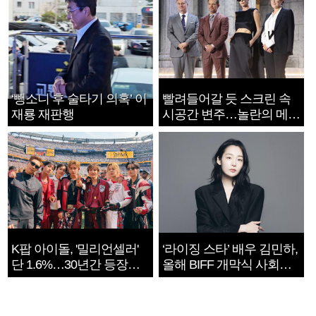
‘뺑소니 후 술타기 의혹’ 이
빨려들어갈 듯 스크린 속
재룡 재판행
시공간 변주…놀란의 메시
지는 ‘전쟁 속죄’
K팝 아이돌, '밀리언셀러'
‘라이징 스타’ 배우 김민하,
단 1.6%…30년간 등장
올해 BIFF 개막식 사회자
1182개팀 전수조사
확정