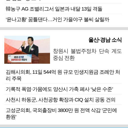
韓농구 AG 조별리그서 일본과 내달 13일 격돌
‘윤나고황’ 꿈틀댄다…거인 가을야구 불씨 살릴까
울산·경남 소식
창원시 불법주정차 단속 계도
중심 전환
김해시의회, 11일 544억 원 규모 민생지원금 조례안 처
리 주목
기록적 폭염·가뭄에도 양산시 가축 폐사 ‘낮은 수준’
사천시 하동군, 사천공항 확장과 CIQ 설치 공동 건의
고성군의회, 국외출장비 3800만 원 전액 삭감 '군민에
환원'