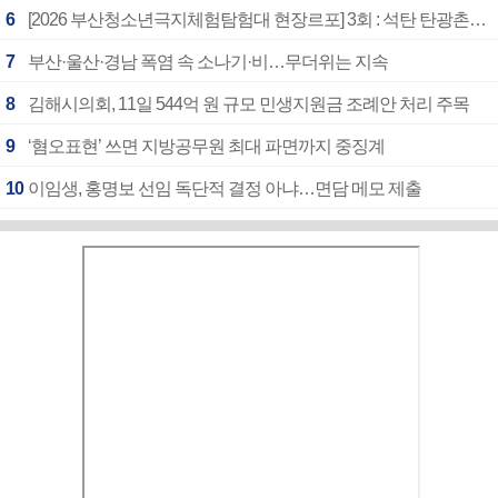
6
[2026 부산청소년극지체험탐험대 현장르포] 3회 : 석탄 탄광촌에서 북극 연구의 중심지로
7
부산·울산·경남 폭염 속 소나기·비…무더위는 지속
8
김해시의회, 11일 544억 원 규모 민생지원금 조례안 처리 주목
9
‘혐오표현’ 쓰면 지방공무원 최대 파면까지 중징계
10
이임생, 홍명보 선임 독단적 결정 아냐…면담 메모 제출