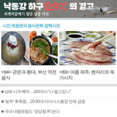
시인 최원준의 음식문화 잡학사전
<84> 관문과 환대, 부산 역전
<83> 여름 제주, 벤자리와 독
음식
가시치
■ 상폐 시계 째깍…163개사 “나 떨고있니”
■ ‘빚투’ 후폭풍…20·60대 마이너스통장 연체 급증
■ 국내 대형로펌도 ‘생성형 AI’ 쓴다