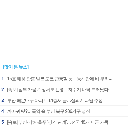
[많이 본 뉴스]
1
15호 태풍 찬홈 일본 도쿄 관통할 듯…동해안에 비 뿌리나
2
[속보] 남부 가뭄 위성서도 선명…저수지 바닥 드러났다
3
부산 해운대구 아파트 14층서 불…실외기 과열 추정
4
까마귀 탓?…폭염 속 부산 북구 986가구 정전
5
[속보] 부산·김해·울주 ‘경계 단계’…전국 48개 시군 가뭄