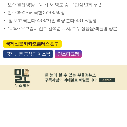
보수 결집 양상…‘사하·서·영도·중구’ 민심 변화 뚜렷
민주 39.4% vs 국힘 37.9% ‘박빙’
‘당 보고 찍는다’ 48% ‘개인 역량 본다’ 48.1% 팽팽
41%가 유보층… 진보 김석준 지지, 보수 정승윤·최윤홍 양분
국제신문 카카오플러스 친구
국제신문 공식 페이스북
인스타그램