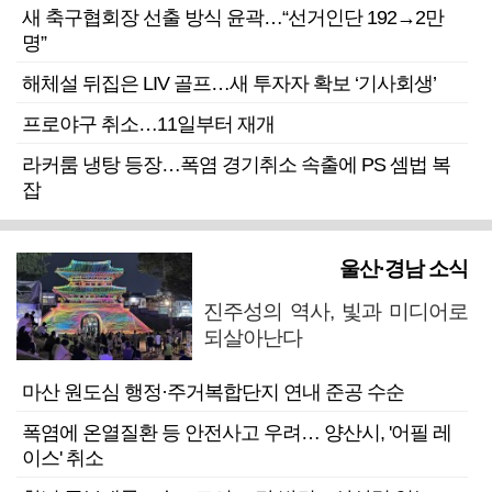
새 축구협회장 선출 방식 윤곽…“선거인단 192→2만
명”
해체설 뒤집은 LIV 골프…새 투자자 확보 ‘기사회생’
프로야구 취소…11일부터 재개
라커룸 냉탕 등장…폭염 경기취소 속출에 PS 셈법 복
잡
울산·경남 소식
진주성의 역사, 빛과 미디어로
되살아난다
마산 원도심 행정·주거복합단지 연내 준공 수순
폭염에 온열질환 등 안전사고 우려… 양산시, '어필 레
이스' 취소