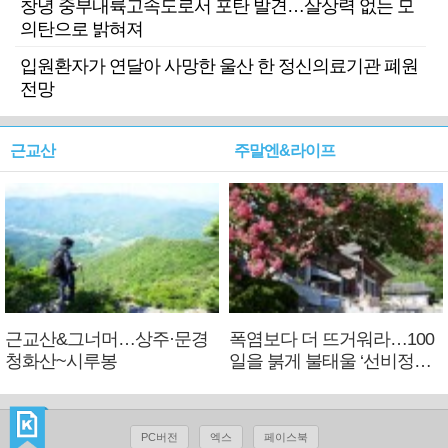
창녕 중부내륙고속도로서 포탄 발견…살상력 없는 모
의탄으로 밝혀져
입원환자가 연달아 사망한 울산 한 정신의료기관 폐원
전망
근교산
주말엔&라이프
근교산&그너머…상주·문경
폭염보다 더 뜨거워라…100
청화산~시루봉
일을 붉게 불태울 ‘선비정신’
피었네
PC버전
엑스
페이스북