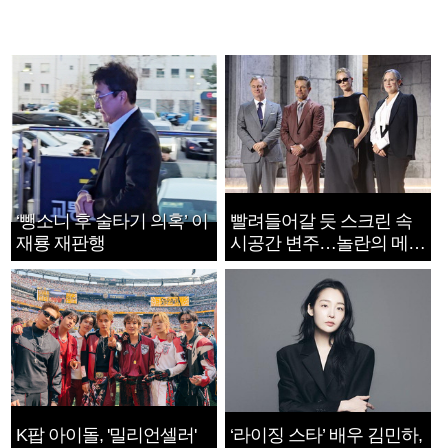
‘뺑소니 후 술타기 의혹’ 이
빨려들어갈 듯 스크린 속
재룡 재판행
시공간 변주…놀란의 메시
지는 ‘전쟁 속죄’
K팝 아이돌, '밀리언셀러'
‘라이징 스타’ 배우 김민하,