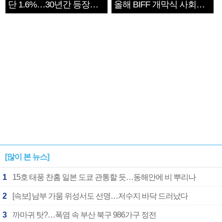
단 1.6%…30년간 등장
올해 BIFF 개막식 사회자
1182개팀 전수조사
확정
[많이 본 뉴스]
1
15호 태풍 찬홈 일본 도쿄 관통할 듯…동해안에 비 뿌리나
2
[속보] 남부 가뭄 위성서도 선명…저수지 바닥 드러났다
3
까마귀 탓?…폭염 속 부산 북구 986가구 정전