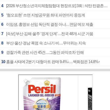
4
[2026 부산청소년극지체험탐험대 현장르포] 3회 : 석탄 탄광촌에서 북극 연구의 중심지로
5
‘혐오표현’ 쓰면 지방공무원 최대 파면까지 중징계
6
이임생, 홍명보 선임 독단적 결정 아냐…면담 메모 제출
7
[속보] 부산·김해·울주 ‘경계 단계’…전국 48개 시군 가뭄
8
부산·울산·경남 폭염 속 소나기·비…무더위는 지속
9
경찰가족 관련 사건 45건…그동안 파악조차 안해
10
홈플 사태에 2분기 대형마트 판매 9.4%↓…백화점은 14.8%↑