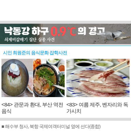
시인 최원준의 음식문화 잡학사전
<84> 관문과 환대, 부산 역전
<83> 여름 제주, 벤자리와 독
음식
가시치
■ 해수부 청사, 북항 국제여객터미널 옆에 선다(종합)