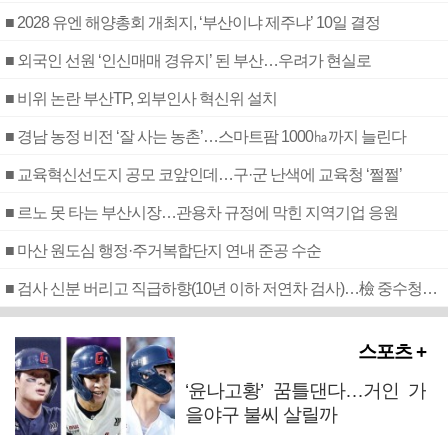
■ 2028 유엔 해양총회 개최지, ‘부산이냐 제주냐’ 10일 결정
■ 외국인 선원 ‘인신매매 경유지’ 된 부산…우려가 현실로
■ 비위 논란 부산TP, 외부인사 혁신위 설치
■ 경남 농정 비전 ‘잘 사는 농촌’…스마트팜 1000㏊까지 늘린다
■ 교육혁신선도지 공모 코앞인데…구·군 난색에 교육청 ‘쩔쩔’
■ 르노 못 타는 부산시장…관용차 규정에 막힌 지역기업 응원
■ 마산 원도심 행정·주거복합단지 연내 준공 수순
■ 검사 신분 버리고 직급하향(10년 이하 저연차 검사)…檢 중수청행 기피
스포츠 +
‘윤나고황’ 꿈틀댄다…거인 가
을야구 불씨 살릴까