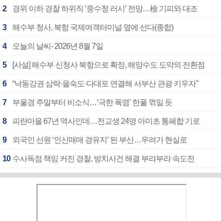
2
경위 이하 경찰 하위직 ‘중수청 러시’ 전망…檢 기피와 대조
3
해수부 청사, 북항 국제여객터미널 옆에 선다(종합)
4
오늘의 날씨- 2026년 8월 7일
5
[사설] 해수부 신청사 북항으로 확정, 해양수도 도약의 전환점
6
“낙동강권 삼락·을숙도·다대포 연결해 서부산 관광 키우자”
7
부울경 주말부터 비소식…‘극한 폭염’ 한풀 꺾일 듯
8
피란마을 67년 역사인데…전교생 24명 아미초 통폐합 기로
9
외국인 선원 ‘인신매매 경유지’ 된 부산…우려가 현실로
10
수사독점 책임 커진 경찰, 방치사건 해결 부랴부랴 속도전