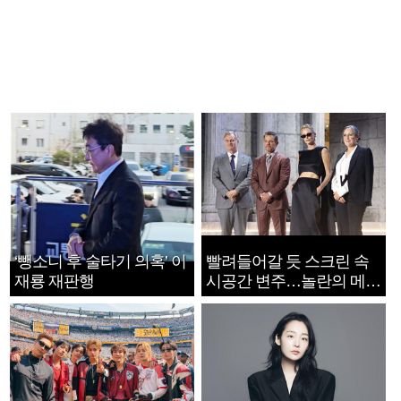
‘뺑소니 후 술타기 의혹’ 이
빨려들어갈 듯 스크린 속
재룡 재판행
시공간 변주…놀란의 메시
지는 ‘전쟁 속죄’