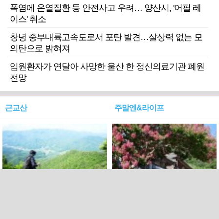
폭염에 온열질환 등 안전사고 우려… 양산시, '어필 레
이스' 취소
창녕 중부내륙고속도로서 포탄 발견…살상력 없는 모
의탄으로 밝혀져
입원환자가 연달아 사망한 울산 한 정신의료기관 폐원
전망
근교산
주말엔&라이프
근교산&그너머…상주·문경
폭염보다 더 뜨거워라…100
청화산~시루봉
일을 붉게 불태울 ‘선비정신’