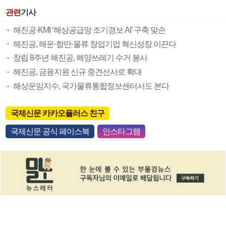
관련
기사
해진공·KMI ‘해상공급망 조기경보 AI’ 구축 맞손
해진공, 해운·항만·물류 창업기업 혁신성장 이끈다
창립 8주년 해진공, 해양쓰레기 수거 봉사
해진공, 금융지원 신규 중견선사로 확대
해상운임지수, 국가물류통합정보센터서도 본다
국제신문 카카오플러스 친구
국제신문 공식 페이스북
인스타그램