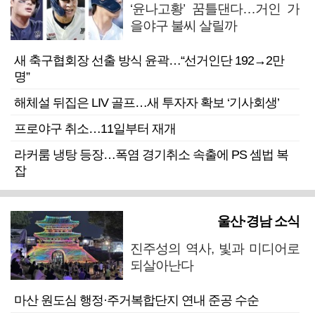
‘윤나고황’ 꿈틀댄다…거인 가
을야구 불씨 살릴까
새 축구협회장 선출 방식 윤곽…“선거인단 192→2만
명”
해체설 뒤집은 LIV 골프…새 투자자 확보 ‘기사회생’
프로야구 취소…11일부터 재개
라커룸 냉탕 등장…폭염 경기취소 속출에 PS 셈법 복
잡
울산·경남 소식
진주성의 역사, 빛과 미디어로
되살아난다
마산 원도심 행정·주거복합단지 연내 준공 수순