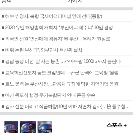
음식
가시치
■ 해수부 청사, 북항 국제여객터미널 옆에 선다(종합)
■ 2028 유엔 해양총회 개최지, ‘부산이냐 제주냐’ 10일 결정
■ 외국인 선원 ‘인신매매 경유지’ 된 부산…우려가 현실로
■ 비위 논란 부산TP, 외부인사 혁신위 설치
■ 경남 농정 비전 ‘잘 사는 농촌’…스마트팜 1000㏊까지 늘린다
■ 교육혁신선도지 공모 코앞인데…구·군 난색에 교육청 ‘쩔쩔’
■ 르노 못 타는 부산시장…관용차 규정에 막힌 지역기업 응원
■ 마산 원도심 행정·주거복합단지 연내 준공 수순
■ 검사 신분 버리고 직급하향(10년 이하 저연차 검사)…檢 중수청행 기피
스포츠 +