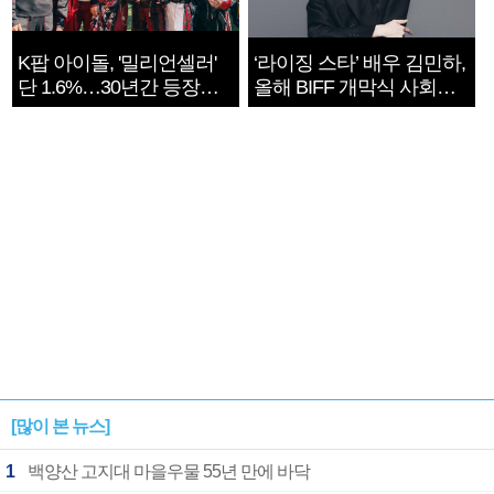
K팝 아이돌, '밀리언셀러'
‘라이징 스타’ 배우 김민하,
단 1.6%…30년간 등장
올해 BIFF 개막식 사회자
1182개팀 전수조사
확정
[많이 본 뉴스]
1
백양산 고지대 마을우물 55년 만에 바닥