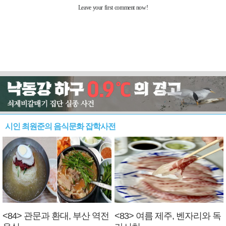
시인 최원준의 음식문화 잡학사전
<84> 관문과 환대, 부산 역전
<83> 여름 제주, 벤자리와 독