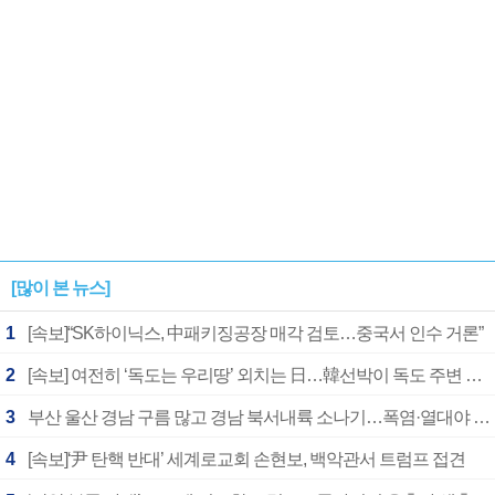
[많이 본 뉴스]
1
[속보]“SK하이닉스, 中패키징공장 매각 검토…중국서 인수 거론”
2
[속보] 여전히 ‘독도는 우리땅’ 외치는 日…韓선박이 독도 주변 해양조사 활동하자 반발
3
부산 울산 경남 구름 많고 경남 북서내륙 소나기…폭염·열대야 계속
4
[속보]‘尹 탄핵 반대’ 세계로교회 손현보, 백악관서 트럼프 접견