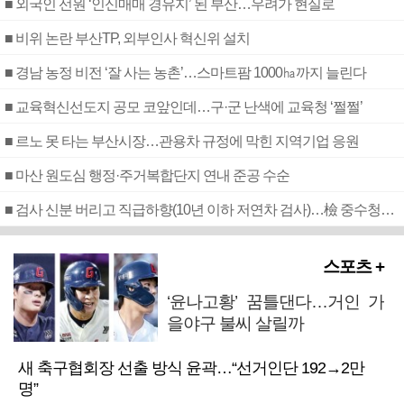
■ 외국인 선원 ‘인신매매 경유지’ 된 부산…우려가 현실로
■ 비위 논란 부산TP, 외부인사 혁신위 설치
■ 경남 농정 비전 ‘잘 사는 농촌’…스마트팜 1000㏊까지 늘린다
■ 교육혁신선도지 공모 코앞인데…구·군 난색에 교육청 ‘쩔쩔’
■ 르노 못 타는 부산시장…관용차 규정에 막힌 지역기업 응원
■ 마산 원도심 행정·주거복합단지 연내 준공 수순
■ 검사 신분 버리고 직급하향(10년 이하 저연차 검사)…檢 중수청행 기피
스포츠 +
‘윤나고황’ 꿈틀댄다…거인 가
을야구 불씨 살릴까
새 축구협회장 선출 방식 윤곽…“선거인단 192→2만
명”