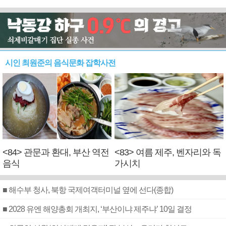
시인 최원준의 음식문화 잡학사전
<84> 관문과 환대, 부산 역전
<83> 여름 제주, 벤자리와 독
음식
가시치
■ 해수부 청사, 북항 국제여객터미널 옆에 선다(종합)
■ 2028 유엔 해양총회 개최지, ‘부산이냐 제주냐’ 10일 결정