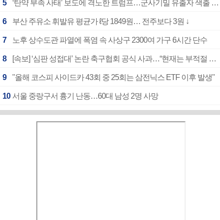
5
‘탄약 부족 사태’ 보도에 격노한 트럼프…군사기밀 유출자 색출 지시
6
부산 주유소 휘발유 평균가 ℓ당 1849원… 전주보다 3원 ↓
7
노후 상수도관 파열에 폭염 속 사상구 2300여 가구 6시간 단수
8
[속보] ‘심판 성접대’ 논란 축구협회 공식 사과…“현재는 부적절 행위 없어”
9
"올해 코스피 사이드카 43회 중 25회는 삼전닉스 ETF 이후 발생"
10
서울 중랑구서 흉기 난동…60대 남성 2명 사망