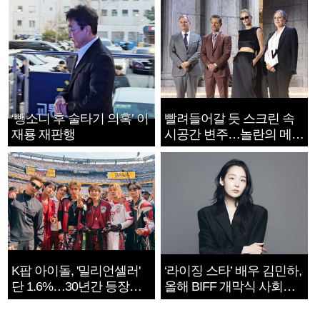
‘뺑소니 후 술타기 의혹’ 이
빨려들어갈 듯 스크린 속
재룡 재판행
시공간 변주…놀란의 메시
지는 ‘전쟁 속죄’
K팝 아이돌, '밀리언셀러'
‘라이징 스타’ 배우 김민하,
단 1.6%…30년간 등장
올해 BIFF 개막식 사회자
1182개팀 전수조사
확정