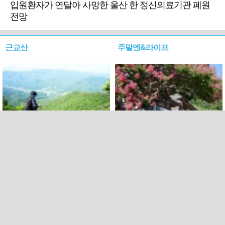
입원환자가 연달아 사망한 울산 한 정신의료기관 폐원
전망
근교산
주말엔&라이프
근교산&그너머…상주·문경
폭염보다 더 뜨거워라…100
청화산~시루봉
일을 붉게 불태울 ‘선비정신’
피었네
PC버전
엑스
페이스북
Copyright ⓒ 2015 All rights reserved by 국제신문