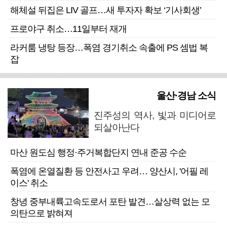
해체설 뒤집은 LIV 골프…새 투자자 확보 ‘기사회생’
프로야구 취소…11일부터 재개
라커룸 냉탕 등장…폭염 경기취소 속출에 PS 셈법 복
잡
울산·경남 소식
진주성의 역사, 빛과 미디어로
되살아난다
마산 원도심 행정·주거복합단지 연내 준공 수순
폭염에 온열질환 등 안전사고 우려… 양산시, '어필 레
이스' 취소
창녕 중부내륙고속도로서 포탄 발견…살상력 없는 모
의탄으로 밝혀져