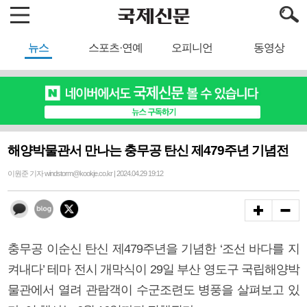
뉴스
스포츠·연예
오피니언
동영상
해양박물관서 만나는 충무공 탄신 제479주년 기념전
이원준 기자 windstorm@kookje.co.kr | 2024.04.29 19:12
충무공 이순신 탄신 제479주년을 기념한 ‘조선 바다를 지
켜내다’ 테마 전시 개막식이 29일 부산 영도구 국립해양박
물관에서 열려 관람객이 수군조련도 병풍을 살펴보고 있