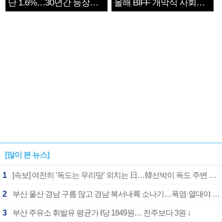
단 1.6%…30년간 등장
올해 BIFF 개막식 사회자
1182개팀 전수조사
확정
[많이 본 뉴스]
1
[속보] 여전히 ‘독도는 우리땅’ 외치는 日…韓선박이 독도 주변 해양조사 활동하자 반발
2
부산 울산 경남 구름 많고 경남 북서내륙 소나기…폭염·열대야 계속
3
부산 주유소 휘발유 평균가 ℓ당 1849원… 전주보다 3원 ↓