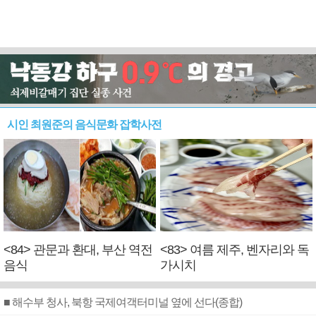
시인 최원준의 음식문화 잡학사전
<84> 관문과 환대, 부산 역전
<83> 여름 제주, 벤자리와 독
음식
가시치
■ 해수부 청사, 북항 국제여객터미널 옆에 선다(종합)