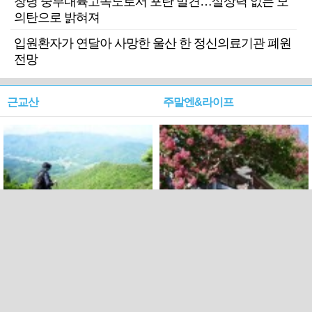
창녕 중부내륙고속도로서 포탄 발견…살상력 없는 모
의탄으로 밝혀져
입원환자가 연달아 사망한 울산 한 정신의료기관 폐원
전망
근교산
주말엔&라이프
근교산&그너머…상주·문경
폭염보다 더 뜨거워라…100
청화산~시루봉
일을 붉게 불태울 ‘선비정신’
피었네
PC버전
엑스
페이스북