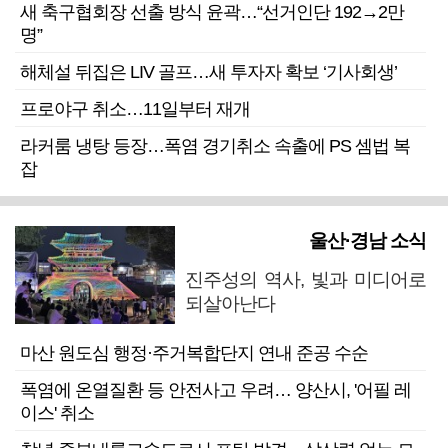
새 축구협회장 선출 방식 윤곽…“선거인단 192→2만
명”
해체설 뒤집은 LIV 골프…새 투자자 확보 ‘기사회생’
프로야구 취소…11일부터 재개
라커룸 냉탕 등장…폭염 경기취소 속출에 PS 셈법 복
잡
울산·경남 소식
진주성의 역사, 빛과 미디어로
되살아난다
마산 원도심 행정·주거복합단지 연내 준공 수순
폭염에 온열질환 등 안전사고 우려… 양산시, '어필 레
이스' 취소