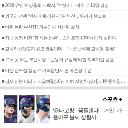
■ 2028 유엔 해양총회 개최지, ‘부산이냐 제주냐’ 10일 결정
■ 외국인 선원 ‘인신매매 경유지’ 된 부산…우려가 현실로
■ 비위 논란 부산TP, 외부인사 혁신위 설치
■ 경남 농정 비전 ‘잘 사는 농촌’…스마트팜 1000㏊까지 늘린다
■ 교육혁신선도지 공모 코앞인데…구·군 난색에 교육청 ‘쩔쩔’
■ 르노 못 타는 부산시장…관용차 규정에 막힌 지역기업 응원
■ 마산 원도심 행정·주거복합단지 연내 준공 수순
■ 검사 신분 버리고 직급하향(10년 이하 저연차 검사)…檢 중수청행 기피
스포츠 +
‘윤나고황’ 꿈틀댄다…거인 가
을야구 불씨 살릴까