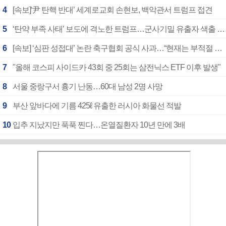
4
[속보]‘尹 탄핵 반대’ 세계로교회 손현보, 백악관서 트럼프 접견
5
‘탄약 부족 사태’ 보도에 격노한 트럼프…군사기밀 유출자 색출 지시
6
[속보] ‘심판 성접대’ 논란 축구협회 공식 사과…“현재는 부적절 행위 없어”
7
"올해 코스피 사이드카 43회 중 25회는 삼전닉스 ETF 이후 발생"
8
서울 중랑구서 흉기 난동…60대 남성 2명 사망
9
부산 앞바다에 기름 425ℓ 유출한 러시아 화물선 적발
10
입추 지났지만 푹푹 찐다…온열질환자 10년 만에 3배