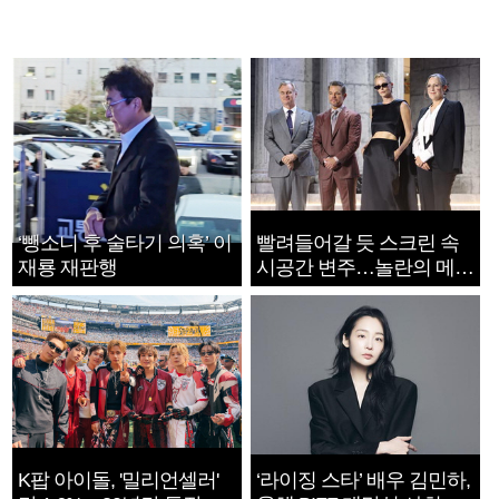
‘뺑소니 후 술타기 의혹’ 이
빨려들어갈 듯 스크린 속
재룡 재판행
시공간 변주…놀란의 메시
지는 ‘전쟁 속죄’
K팝 아이돌, '밀리언셀러'
‘라이징 스타’ 배우 김민하,