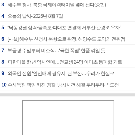
3
해수부 청사, 북항 국제여객터미널 옆에 선다(종합)
4
오늘의 날씨- 2026년 8월 7일
5
“낙동강권 삼락·을숙도·다대포 연결해 서부산 관광 키우자”
6
[사설] 해수부 신청사 북항으로 확정, 해양수도 도약의 전환점
7
부울경 주말부터 비소식…‘극한 폭염’ 한풀 꺾일 듯
8
피란마을 67년 역사인데…전교생 24명 아미초 통폐합 기로
9
외국인 선원 ‘인신매매 경유지’ 된 부산…우려가 현실로
10
수사독점 책임 커진 경찰, 방치사건 해결 부랴부랴 속도전