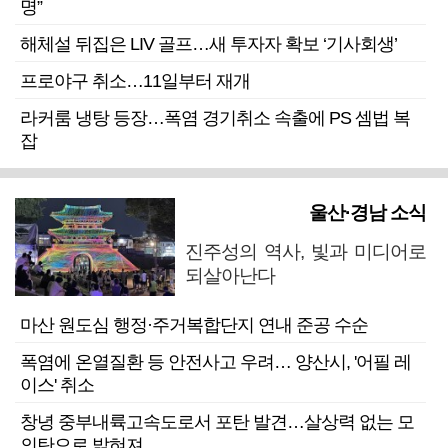
명”
해체설 뒤집은 LIV 골프…새 투자자 확보 ‘기사회생’
프로야구 취소…11일부터 재개
라커룸 냉탕 등장…폭염 경기취소 속출에 PS 셈법 복
잡
울산·경남 소식
진주성의 역사, 빛과 미디어로
되살아난다
마산 원도심 행정·주거복합단지 연내 준공 수순
폭염에 온열질환 등 안전사고 우려… 양산시, '어필 레
이스' 취소
창녕 중부내륙고속도로서 포탄 발견…살상력 없는 모
의탄으로 밝혀져