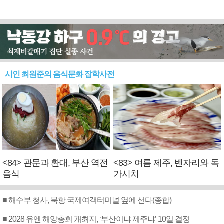
시인 최원준의 음식문화 잡학사전
<84> 관문과 환대, 부산 역전
<83> 여름 제주, 벤자리와 독
음식
가시치
■ 해수부 청사, 북항 국제여객터미널 옆에 선다(종합)
■ 2028 유엔 해양총회 개최지, ‘부산이냐 제주냐’ 10일 결정