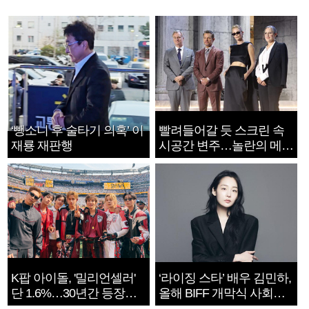
‘뺑소니 후 술타기 의혹’ 이
빨려들어갈 듯 스크린 속
재룡 재판행
시공간 변주…놀란의 메시
지는 ‘전쟁 속죄’
K팝 아이돌, '밀리언셀러'
‘라이징 스타’ 배우 김민하,
단 1.6%…30년간 등장
올해 BIFF 개막식 사회자
1182개팀 전수조사
확정