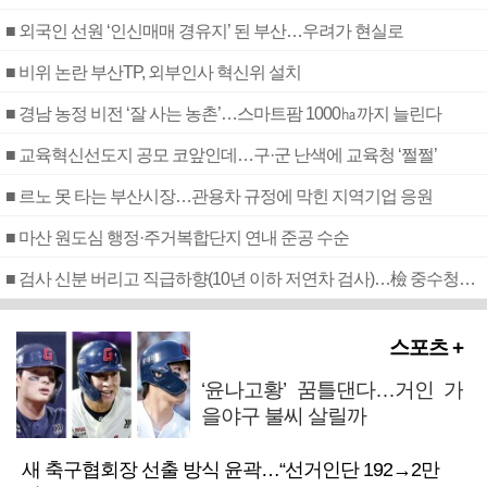
■ 외국인 선원 ‘인신매매 경유지’ 된 부산…우려가 현실로
■ 비위 논란 부산TP, 외부인사 혁신위 설치
■ 경남 농정 비전 ‘잘 사는 농촌’…스마트팜 1000㏊까지 늘린다
■ 교육혁신선도지 공모 코앞인데…구·군 난색에 교육청 ‘쩔쩔’
■ 르노 못 타는 부산시장…관용차 규정에 막힌 지역기업 응원
■ 마산 원도심 행정·주거복합단지 연내 준공 수순
■ 검사 신분 버리고 직급하향(10년 이하 저연차 검사)…檢 중수청행 기피
스포츠 +
‘윤나고황’ 꿈틀댄다…거인 가
을야구 불씨 살릴까
새 축구협회장 선출 방식 윤곽…“선거인단 192→2만