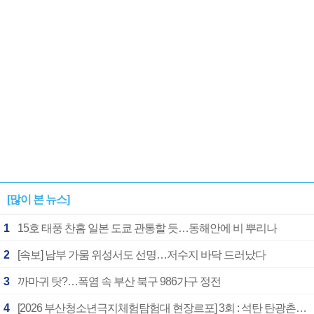
[많이 본 뉴스]
1
15호 태풍 찬홈 일본 도쿄 관통할 듯…동해안에 비 뿌리나
2
[속보] 남부 가뭄 위성서도 선명…저수지 바닥 드러났다
3
까마귀 탓?…폭염 속 부산 북구 986가구 정전
4
[2026 부산청소년극지체험탐험대 현장르포] 3회 : 석탄 탄광촌에서 북극 연구의 중심지로