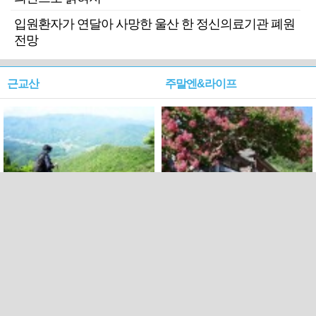
입원환자가 연달아 사망한 울산 한 정신의료기관 폐원
전망
근교산
주말엔&라이프
근교산&그너머…상주·문경
폭염보다 더 뜨거워라…100
청화산~시루봉
일을 붉게 불태울 ‘선비정신’
피었네
PC버전
엑스
페이스북
Copyright ⓒ 2015 All rights reserved by 국제신문