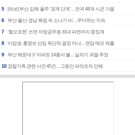
5
[속보] 부산·김해·울주 ‘경계 단계’…전국 48개 시군 가뭄
6
부산·울산·경남 폭염 속 소나기·비…무더위는 지속
7
‘혐오표현’ 쓰면 지방공무원 최대 파면까지 중징계
8
이임생, 홍명보 선임 독단적 결정 아냐…면담 메모 제출
9
부산 해운대구 아파트 14층서 불…실외기 과열 추정
10
경찰가족 관련 사건 45건…그동안 파악조차 안해