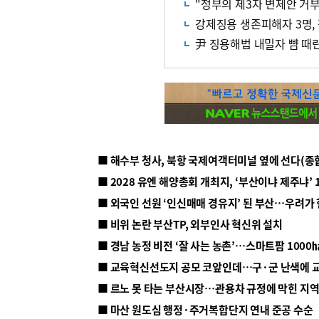
"정부의 제3자 변제안 거
강제징용 생존피해자 3명, 
尹 징용해법 내밀자 뺨 때
■ 해수부 청사, 북항 국제여객터미널 옆에 선다(종
■ 2028 유엔 해양총회 개최지, ‘부산이냐 제주냐’ 
■ 외국인 선원 ‘인신매매 경유지’ 된 부산…우려가
■ 비위 논란 부산TP, 외부인사 혁신위 설치
■ 르노 못 타는 부산시장…관용차 규정에 막힌 지
■ 마산 원도심 행정·주거복합단지 연내 준공 수순