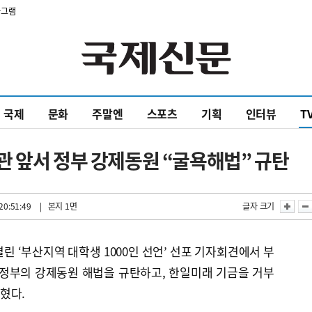
타그램
국제
문화
주말엔
스포츠
기획
인터뷰
T
 앞서 정부 강제동원 “굴욕해법” 규탄
20:51:49
| 본지 1면
글자 크기
린 ‘부산지역 대학생 1000인 선언’ 선포 기자회견에서 부
정부의 강제동원 해법을 규탄하고, 한일미래 기금을 거부
혔다.