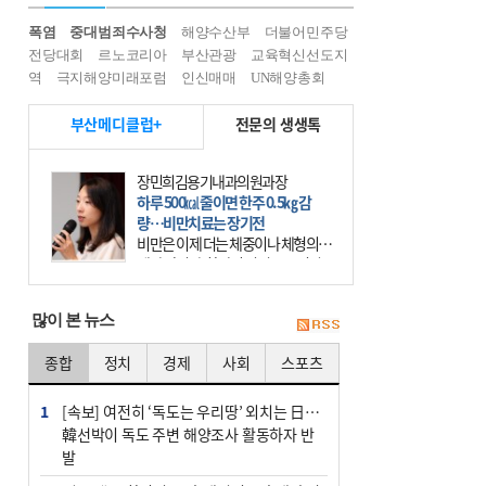
폭염
중대범죄수사청
해양수산부
더불어민주당
전당대회
르노코리아
부산관광
교육혁신선도지
역
극지해양미래포럼
인신매매
UN해양총회
부산메디클럽+
전문의 생생톡
장민희김용기내과의원과장
하루 500㎉ 줄이면 한주 0.5㎏ 감
량…비만치료는 장기전
비만은 이제 더는 체중이나 체형의 문
제가 아니다. 하나의 질병으로 인지
하고 치료와 관리를 해야 한다. 세계
보건기구(WHO)는 이미 1994년 비만
많이 본 뉴스
을 인류의 중요한
종합
정치
경제
사회
스포츠
1
[속보] 여전히 ‘독도는 우리땅’ 외치는 日…
韓선박이 독도 주변 해양조사 활동하자 반
발