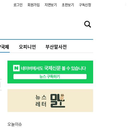
2
로그인
회원가입
지면보기
초판보기
구독신청
V국제
오피니언
부산말사전
오늘
이슈