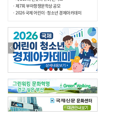
사망
· 제7회 부마항쟁문학상 공모
· 2026 국제 어린이·청소년 경제아카데미