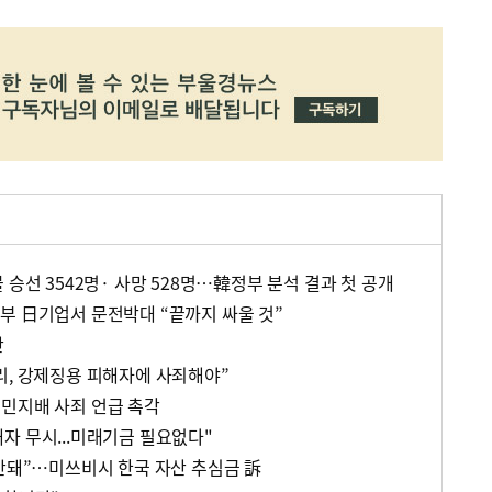
 승선 3542명· 사망 528명…韓정부 분석 결과 첫 공개
부 日기업서 문전박대 “끝까지 싸울 것”
탄
리, 강제징용 피해자에 사죄해야”
민지배 사죄 언급 촉각
자 무시...미래기금 필요없다"
 안돼”…미쓰비시 한국 자산 추심금 訴