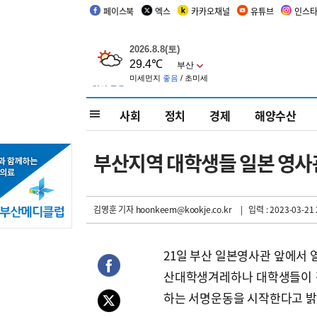
페이스북
엑스
카카오채널
유튜브
인스
사회
정치
경제
해양수산
부산지역 대학생들 일본 영사관
김영훈 기자
hoonkeem@kookje.co.kr
| 입력 : 2023-03-21 
21일 부산 일본영사관 앞에서 열
산대학생겨레하나 대학생들이 
하는 서명운동을 시작한다고 밝