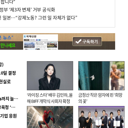
부합니다"
정부 ‘제3자 변제’ 거부 공식화
린 일본…“강제노동? 그런 일 자체가 없다”
합)
10일 결정
 현실로
‘라이징 스타’ 배우 김민하, 올
금정산 작은 암자에 핀 ‘희망
■ 경남 농정 비전 ‘잘 사는 농촌’…스마트팜 1000㏊까지 늘린다
해 BIFF 개막식 사회자 확정
의 꽃’
■ 교육혁신선도지 공모 코앞인데…구·군 난색에 교육청 ‘쩔쩔’
역기업 응원