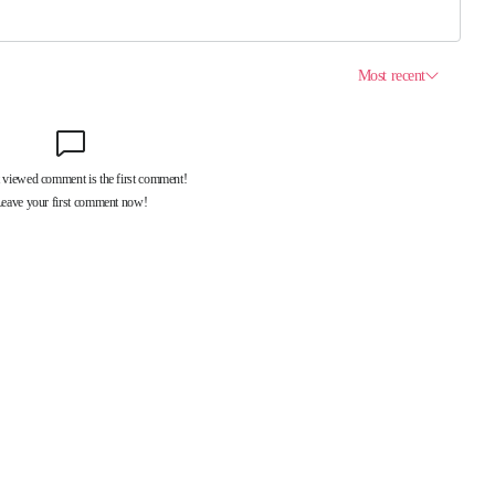
제휴서비스
국제신문대관안내
광고안내
구독신청
독자투고
기사제보
개인정보취급방침
언론윤리강