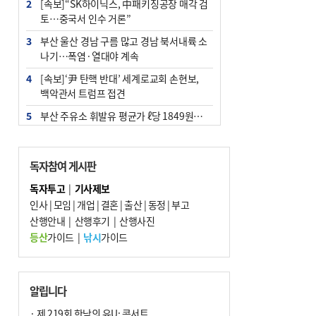
2
[속보]“SK하이닉스, 中패키징공장 매각 검
토…중국서 인수 거론”
3
부산 울산 경남 구름 많고 경남 북서내륙 소
나기…폭염·열대야 계속
4
[속보]‘尹 탄핵 반대’ 세계로교회 손현보,
백악관서 트럼프 접견
5
부산 주유소 휘발유 평균가 ℓ당 1849원…
전주보다 3원 ↓
6
‘탄약 부족 사태’ 보도에 격노한 트럼프…
독자참여 게시판
군사기밀 유출자 색출 지시
독자투고
|
기사제보
7
[속보] ‘심판 성접대’ 논란 축구협회 공식 사
인사
|
모임
|
개업
|
결혼
|
출산
|
동정
|
부고
과…“현재는 부적절 행위 없어”
산행안내
|
산행후기
|
산행사진
8
"올해 코스피 사이드카 43회 중 25회는 삼
등산
가이드
|
낚시
가이드
전닉스 ETF 이후 발생"
9
노후 상수도관 파열에 폭염 속 사상구 2300
여 가구 6시간 단수
알립니다
10
서울 중랑구서 흉기 난동…60대 남성 2명
· 제 219회 한낮의 유U; 콘서트