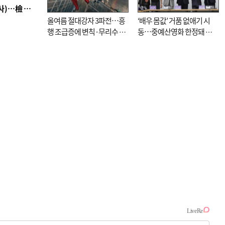
■ 검사 신분 버리고 직급하향(10년 이하 저연차 검사)…檢 중수청행 기피
올여름 절대강자 3파전…흥
‘배우 몸값’ 거품 없애기 시
행 조급증에 변칙·무리수 마
동…중예산영화 한정돼 실
케팅도
효성 의문도