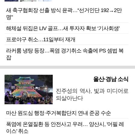
새 축구협회장 선출 방식 윤곽…“선거인단 192→2만
명”
해체설 뒤집은 LIV 골프…새 투자자 확보 ‘기사회생’
프로야구 취소…11일부터 재개
라커룸 냉탕 등장…폭염 경기취소 속출에 PS 셈법 복
잡
울산·경남 소식
진주성의 역사, 빛과 미디어로
되살아난다
마산 원도심 행정·주거복합단지 연내 준공 수순
폭염에 온열질환 등 안전사고 우려… 양산시, '어필 레
이스' 취소