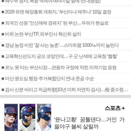
■ 해수부 청사, 북항 국제여객터미널 옆에 선다(종합)
■ 2028 유엔 해양총회 개최지, ‘부산이냐 제주냐’ 10일 결정
■ 외국인 선원 ‘인신매매 경유지’ 된 부산…우려가 현실로
■ 비위 논란 부산TP, 외부인사 혁신위 설치
■ 경남 농정 비전 ‘잘 사는 농촌’…스마트팜 1000㏊까지 늘린다
■ 교육혁신선도지 공모 코앞인데…구·군 난색에 교육청 ‘쩔쩔’
■ 르노 못 타는 부산시장…관용차 규정에 막힌 지역기업 응원
■ 마산 원도심 행정·주거복합단지 연내 준공 수순
■ 검사 신분 버리고 직급하향(10년 이하 저연차 검사)…檢 중수청행 기피
스포츠 +
‘윤나고황’ 꿈틀댄다…거인 가
을야구 불씨 살릴까