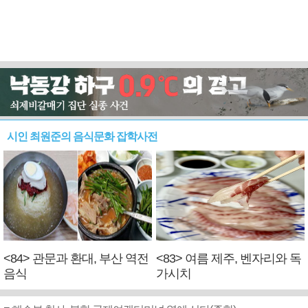
시인 최원준의 음식문화 잡학사전
<84> 관문과 환대, 부산 역전
<83> 여름 제주, 벤자리와 독
음식
가시치