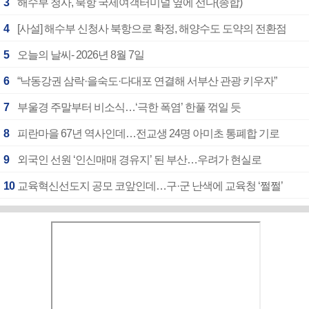
3
해수부 청사, 북항 국제여객터미널 옆에 선다(종합)
4
[사설] 해수부 신청사 북항으로 확정, 해양수도 도약의 전환점
5
오늘의 날씨- 2026년 8월 7일
6
“낙동강권 삼락·을숙도·다대포 연결해 서부산 관광 키우자”
7
부울경 주말부터 비소식…‘극한 폭염’ 한풀 꺾일 듯
8
피란마을 67년 역사인데…전교생 24명 아미초 통폐합 기로
9
외국인 선원 ‘인신매매 경유지’ 된 부산…우려가 현실로
10
교육혁신선도지 공모 코앞인데…구·군 난색에 교육청 ‘쩔쩔’