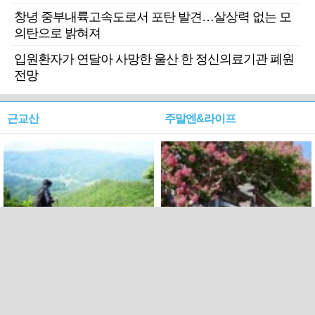
창녕 중부내륙고속도로서 포탄 발견…살상력 없는 모
의탄으로 밝혀져
입원환자가 연달아 사망한 울산 한 정신의료기관 폐원
전망
근교산
주말엔&라이프
근교산&그너머…상주·문경
폭염보다 더 뜨거워라…100
청화산~시루봉
일을 붉게 불태울 ‘선비정신’
피었네