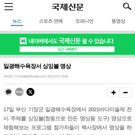
뉴스
스포츠·연예
오피니언
동영상
일광해수욕장서 싱잉볼 명상
곽재훈 기자 kwakjh@kookje.co.kr | 2021.10.17 19:40
17일 부산 기장군 일광해수욕장에서 2021바다미술제 전
시 주제를 싱잉볼(청동으로 만든 명상용 도구) 명상으로
체험해보는 프로그램 참가자들이 백사장에서 명상을 하