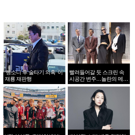
‘뺑소니 후 술타기 의혹’ 이
빨려들어갈 듯 스크린 속
재룡 재판행
시공간 변주…놀란의 메시
지는 ‘전쟁 속죄’