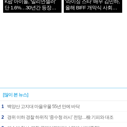
K팝 아이돌, '밀리언셀러'
‘라이징 스타’ 배우 김민하,
단 1.6%…30년간 등장
올해 BIFF 개막식 사회자
1182개팀 전수조사
확정
[많이 본 뉴스]
1
백양산 고지대 마을우물 55년 만에 바닥
2
경위 이하 경찰 하위직 ‘중수청 러시’ 전망…檢 기피와 대조