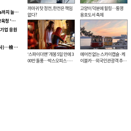
까마귀 탓 정전, 한전은 책임
고양이 덕분에 힐링…통영
■ 경남 농정 비전 ‘잘 사는 농촌’…스마트팜 1000㏊까지 늘린다
없다?
용호도서 축제
■ 교육혁신선도지 공모 코앞인데…구·군 난색에 교육청 ‘쩔쩔’
역기업 응원
■ 검사 신분 버리고 직급하향(10년 이하 저연차 검사)…檢 중수청행 기피
‘스파이더맨’ 개봉 5일 만에 3
에어컨 없는 스카이캡슐·케
00만 돌풍…박스오피스·예
이블카…외국인관광객 추억
매율 동시 1위
대신 고역 될라