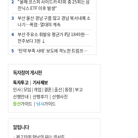
2
"올해 코스피 사이드카 43회 중 25회는 삼
전닉스 ETF 이후 발생"
3
부산 울산 경남 구름 많고 경남 북서내륙 소
나기…폭염·열대야 계속
4
부산 주유소 휘발유 평균가 ℓ당 1849원…
전주보다 3원 ↓
5
‘탄약 부족 사태’ 보도에 격노한 트럼프…
군사기밀 유출자 색출 지시
6
부산 앞바다에 기름 425ℓ 유출한 러시아 화
독자참여 게시판
물선 적발
독자투고
|
기사제보
7
[2026 부산청소년극지체험탐험대 현장르
인사
|
모임
|
개업
|
결혼
|
출산
|
동정
|
부고
포] 2회 : 하늘에서 만난 얼음의 나라
산행안내
|
산행후기
|
산행사진
8
입추 지났지만 푹푹 찐다…온열질환자 10
등산
가이드
|
낚시
가이드
년 만에 3배
9
[속보] ‘심판 성접대’ 논란 축구협회 공식 사
과…“현재는 부적절 행위 없어”
알립니다
10
서울 중랑구서 흉기 난동…60대 남성 2명
· 제 219회 한낮의 유U; 콘서트