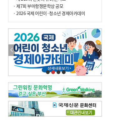
사망
· 제7회 부마항쟁문학상 공모
· 2026 국제 어린이·청소년 경제아카데미