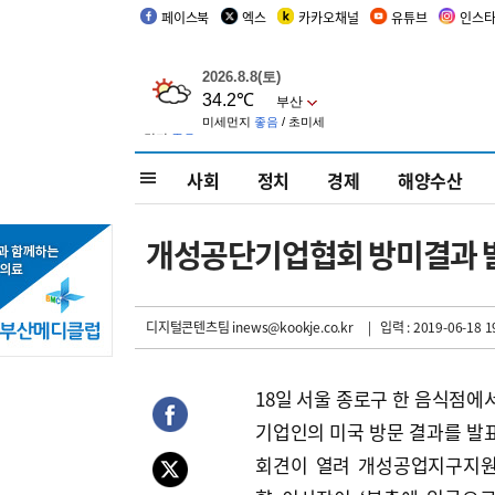
페이스북
엑스
카카오채널
유튜브
인스
사회
정치
경제
해양수산
개성공단기업협회 방미결과 
디지털콘텐츠팀 inews@kookje.co.kr
| 입력 : 2019-06-18 1
18일 서울 종로구 한 음식점에
기업인의 미국 방문 결과를 발
회견이 열려 개성공업지구지