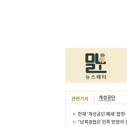
개성공단
관련
기사
헌재 ‘개성공단 폐쇄’ 합
“남북경협은 민족 번영의 