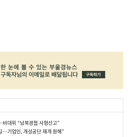
헌…비대위 “남북경협 사형선고”
길…기업인, 개성공단 재개 원해”