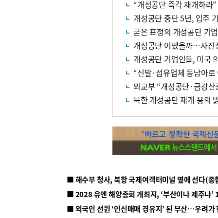
“개성공단 즉각 재개하라”
개성공단 중단 5년, 입주 
굳은 표정의 개성공단 기
개성공단 어땠을까…사진전
개성공단 기업인들, 미국 
“신발·섬유업체 동남아로 
외교부 “개성공단·금강산
북한 개성공단 재개 용의 
■ 해수부 청사, 북항 국제여객터미널 옆에 선다(종
■ 2028 유엔 해양총회 개최지, ‘부산이냐 제주냐’ 
■ 외국인 선원 ‘인신매매 경유지’ 된 부산…우려가