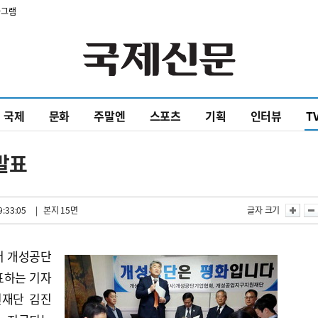
타그램
국제
문화
주말엔
스포츠
기획
인터뷰
T
발표
9:33:05
| 본지 15면
글자 크기
서 개성공단
표하는 기자
원재단 김진