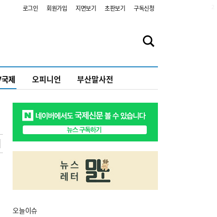
2
로그인
회원가입
지면보기
초판보기
구독신청
V국제
오피니언
부산말사전
오늘
이슈