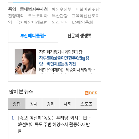
폭염
중대범죄수사청
해양수산부
더불어민주당
전당대회
르노코리아
부산관광
교육혁신선도지
역
극지해양미래포럼
인신매매
UN해양총회
부산메디클럽+
전문의 생생톡
장민희김용기내과의원과장
하루 500㎉ 줄이면 한주 0.5㎏ 감
량…비만치료는 장기전
비만은 이제 더는 체중이나 체형의 문
제가 아니다. 하나의 질병으로 인지
하고 치료와 관리를 해야 한다. 세계
보건기구(WHO)는 이미 1994년 비만
많이 본 뉴스
을 인류의 중요한
종합
정치
경제
사회
스포츠
1
[속보] 여전히 ‘독도는 우리땅’ 외치는 日…
韓선박이 독도 주변 해양조사 활동하자 반
발