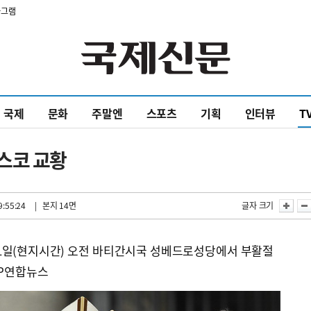
타그램
국제
문화
주말엔
스포츠
기획
인터뷰
T
스코 교황
9:55:24
| 본지 14면
글자 크기
1일(현지시간) 오전 바티간시국 성베드로성당에서 부활절
FP연합뉴스