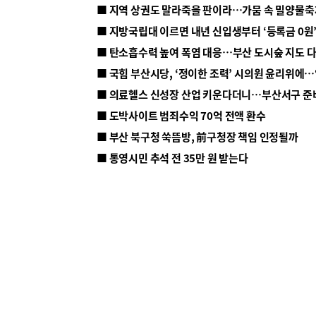
■ 지방국립대 이르면 내년 신입생부터 ‘등록금 0원’
■ 탄소흡수력 높여 폭염 대응…부산 도시숲 지도 
■ 의료헬스 신성장 산업 키운다더니…부산서구 준
■ 도박사이트 범죄수익 70억 전액 환수
■ 부산 북구청 쑥뜸방, 前구청장 책임 인정될까
■ 통영시민 추석 전 35만 원 받는다