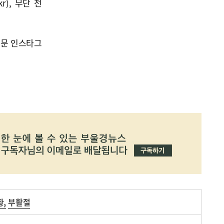
kr), 무단 전
신문 인스타그
황
,
부활절