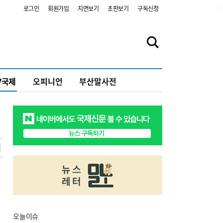
2
로그인
회원가입
지면보기
초판보기
구독신청
V국제
오피니언
부산말사전
오늘
이슈