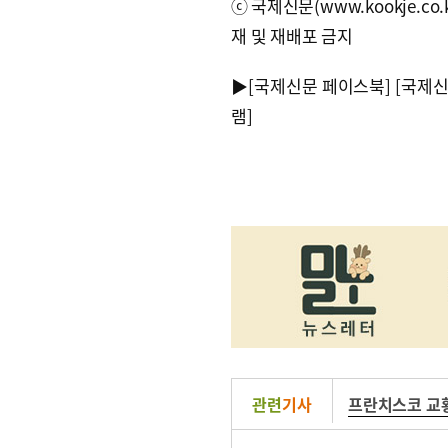
ⓒ국제신문(www.kookje.co.
재 및 재배포 금지
▶
[국제신문 페이스북]
[국제
램]
관련
기사
프란치스코 교