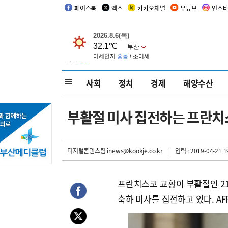
페이스북
엑스
카카오채널
유튜브
인스
사회
정치
경제
해양수산
부활절 미사 집전하는 프란치
디지털콘텐츠팀 inews@kookje.co.kr
| 입력 : 2019-04-21 1
프란치스코 교황이 부활절인 2
축하 미사를 집전하고 있다. A