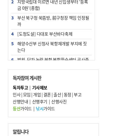
2
지방국립대 이르면 내년 신입생부터 ‘등록
금 0원’(종합)
3
부산 북구청 쑥뜸방, 前구청장 책임 인정될
까
4
[도청도설] 다대포 부산바다축제
5
해양수산부 신청사 북항재개발 부지에 짓
는다
6
법원, 단차 논란 북항 복합환승센터 공사중
지 관련 현장검증
7
지역 상권도 말라죽을 판이라…가뭄 속 밀
독자참여 게시판
양물축제 강행 논란
독자투고
|
기사제보
8
통영시민 추석 전 35만 원 받는다
인사
|
모임
|
개업
|
결혼
|
출산
|
동정
|
부고
9
산행안내
부산 철강공장 50대 노동자 추락사
|
산행후기
|
산행사진
등산
가이드
|
낚시
가이드
10
국힘 부산시당, ‘정이한 조력’ 시의원 윤리
위에…‘한동훈 지지’도 신고접수
알립니다