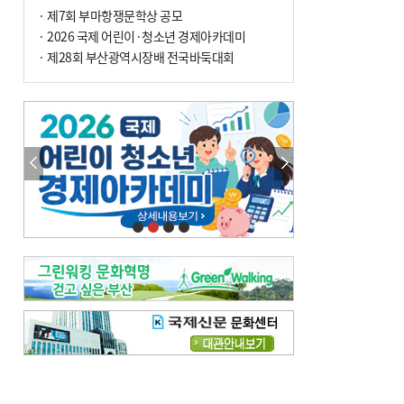
· 제7회 부마항쟁문학상 공모
· 2026 국제 어린이·청소년 경제아카데미
· 제28회 부산광역시장배 전국바둑대회