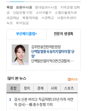
폭염
보완수사권
중대범죄수사청
지역균형 장학
금
산업은행 이전
소비자물가
소형모듈원자로
세금체납
북항재개발
사관학교
낙동아트센터
녹조
최저임금
부산메디클럽+
전문의 생생톡
김주현 웅진한의원 원장
단백질 열풍 속 놓치지 말아야 할 ‘균
형’
단백질만 많이 먹으면 건강할까. 요
즘 건강을 이야기할 때 빠지지 않는
키워드가 단백질이다. 헬스장을 다니
는 젊은 층부터 기초체력을 챙기려는
많이 본 뉴스
중·장년층까지 모두 “
종합
정치
경제
사회
스포츠
1
검사 신분 버리고 직급하향(10년 이하 저연
차 검사)…檢 중수청행 기피