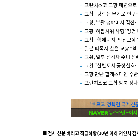
프란치스코 교황 폐렴으로 
교황 “평화는 무기로 안 
교황, 부활 성야미사 집전
교황 ‘히잡시위 사형’ 정면
교황 “핵에너지, 안전보장 
일본 피폭지 찾은 교황 “핵
교황, 일부 성직자 수녀 성
교황 “한반도서 긍정신호…
교황 만난 팔레스타인 수반
프란치스코 교황 방북 성사 