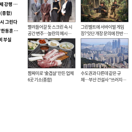
■ 지역 상권도 말라죽을 판이라…가뭄 속 밀양물축제 강행 논란
(종합)
다시 그린다
빨려들어갈 듯 스크린 속 시
그린벨트에 서바이벌 게임
■ 국힘 부산시당, ‘정이한 조력’ 시의원 윤리위에…‘한동훈 지지’도 신고접수
공간 변주…놀란의 메시지
장? 잇단 개장 문의에 찬반 논
비 부실
는 ‘전쟁 속죄’
쟁
짬짜미로 ‘金겹살’ 만든 업체
수도권과 다른데 같은 규
6곳 기소(종합)
제…부산 건설사 “쓰러지기
직전”