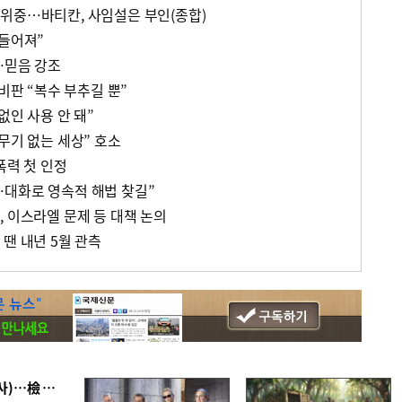
위중…바티칸, 사임설은 부인(종합)
만들어져”
…믿음 강조
 비판 “복수 부추길 뿐”
없인 사용 안 돼”
무기 없는 세상” 호소
폭력 첫 인정
대화로 영속적 해법 찾길”
, 이스라엘 문제 등 대책 논의
땐 내년 5월 관측
■ 검사 신분 버리고 직급하향(10년 이하 저연차 검사)…檢 중수청행 기피