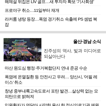
해체설 뒤집은 LIV 골프…새 투자자 확보 ‘기사회생’
프로야구 취소…11일부터 재개
라커룸 냉탕 등장…폭염 경기취소 속출에 PS 셈법 복
잡
울산·경남 소식
진주성의 역사, 빛과 미디어로
되살아난다
마산 원도심 행정·주거복합단지 연내 준공 수순
폭염에 온열질환 등 안전사고 우려… 양산시, '어필 레
이스' 취소
창녕 중부내륙고속도로서 포탄 발견…살상력 없는 모
의탄으로 밝혀져
입원환자가 연달아 사망한 울산 한 정신의료기관 폐원