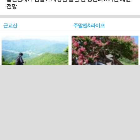
전망
근교산
주말엔&라이프
근교산&그너머…상주·문경
폭염보다 더 뜨거워라…100
청화산~시루봉
일을 붉게 불태울 ‘선비정신’
피었네
PC버전
엑스
페이스북
Copyright ⓒ 2015 All rights reserved by 국제신문