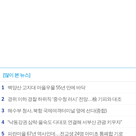
[많이 본 뉴스]
1
백양산 고지대 마을우물 55년 만에 바닥
2
경위 이하 경찰 하위직 ‘중수청 러시’ 전망…檢 기피와 대조
3
해수부 청사, 북항 국제여객터미널 옆에 선다(종합)
4
“낙동강권 삼락·을숙도·다대포 연결해 서부산 관광 키우자”
5
피란마을 67년 역사인데…전교생 24명 아미초 통폐합 기로