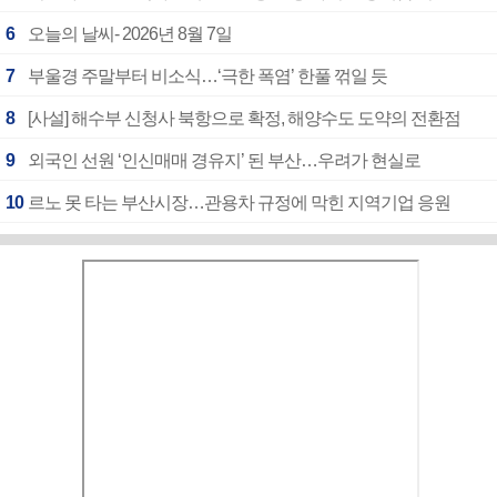
6
오늘의 날씨- 2026년 8월 7일
7
부울경 주말부터 비소식…‘극한 폭염’ 한풀 꺾일 듯
8
[사설] 해수부 신청사 북항으로 확정, 해양수도 도약의 전환점
9
외국인 선원 ‘인신매매 경유지’ 된 부산…우려가 현실로
10
르노 못 타는 부산시장…관용차 규정에 막힌 지역기업 응원