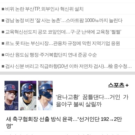
■ 비위 논란 부산TP, 외부인사 혁신위 설치
■ 경남 농정 비전 ‘잘 사는 농촌’…스마트팜 1000㏊까지 늘린다
■ 교육혁신선도지 공모 코앞인데…구·군 난색에 교육청 ‘쩔쩔’
■ 르노 못 타는 부산시장…관용차 규정에 막힌 지역기업 응원
■ 마산 원도심 행정·주거복합단지 연내 준공 수순
■ 검사 신분 버리고 직급하향(10년 이하 저연차 검사)…檢 중수청행 기피
스포츠 +
‘윤나고황’ 꿈틀댄다…거인 가
을야구 불씨 살릴까
새 축구협회장 선출 방식 윤곽…“선거인단 192→2만
명”