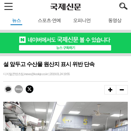
뉴스
스포츠·연예
오피니언
동영상
설 앞두고 수산물 원산지 표시 위반 단속
디지털콘텐츠팀 inews@kookje.co.kr | 2019.01.24 19:55