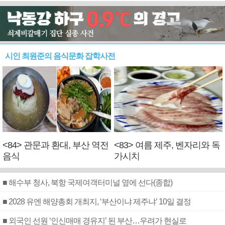
시인 최원준의 음식문화 잡학사전
<84> 관문과 환대, 부산 역전
<83> 여름 제주, 벤자리와 독
음식
가시치
■ 해수부 청사, 북항 국제여객터미널 옆에 선다(종합)
■ 2028 유엔 해양총회 개최지, ‘부산이냐 제주냐’ 10일 결정
■ 외국인 선원 ‘인신매매 경유지’ 된 부산…우려가 현실로