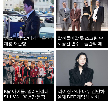
‘뺑소니 후 술타기 의혹’ 이
빨려들어갈 듯 스크린 속
재룡 재판행
시공간 변주…놀란의 메시
지는 ‘전쟁 속죄’
K팝 아이돌, '밀리언셀러'
‘라이징 스타’ 배우 김민하,
단 1.6%…30년간 등장
올해 BIFF 개막식 사회자
1182개팀 전수조사
확정