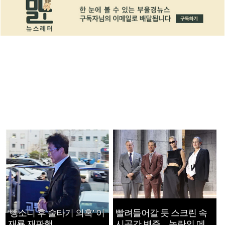
‘뺑소니 후 술타기 의혹’ 이
빨려들어갈 듯 스크린 속
재룡 재판행
시공간 변주…놀란의 메시