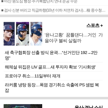
■ 마산 원도심 행정·주거복합단지 연내 준공 수순
■ 검사 신분 버리고 직급하향(10년 이하 저연차 검사)…檢 중수청행 기피
스포츠 +
‘윤나고황’ 꿈틀댄다…거인 가
을야구 불씨 살릴까
새 축구협회장 선출 방식 윤곽…“선거인단 192→2만
명”
해체설 뒤집은 LIV 골프…새 투자자 확보 ‘기사회생’
프로야구 취소…11일부터 재개
라커룸 냉탕 등장…폭염 경기취소 속출에 PS 셈법 복
잡
울산·경남 소식