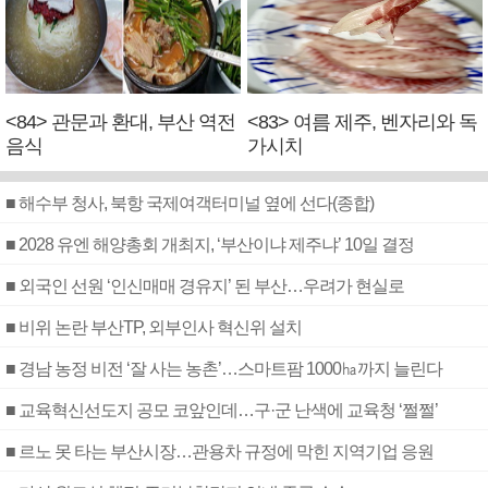
<84> 관문과 환대, 부산 역전
<83> 여름 제주, 벤자리와 독
음식
가시치
■ 해수부 청사, 북항 국제여객터미널 옆에 선다(종합)
■ 2028 유엔 해양총회 개최지, ‘부산이냐 제주냐’ 10일 결정
■ 외국인 선원 ‘인신매매 경유지’ 된 부산…우려가 현실로
■ 비위 논란 부산TP, 외부인사 혁신위 설치
■ 경남 농정 비전 ‘잘 사는 농촌’…스마트팜 1000㏊까지 늘린다
■ 교육혁신선도지 공모 코앞인데…구·군 난색에 교육청 ‘쩔쩔’
■ 르노 못 타는 부산시장…관용차 규정에 막힌 지역기업 응원