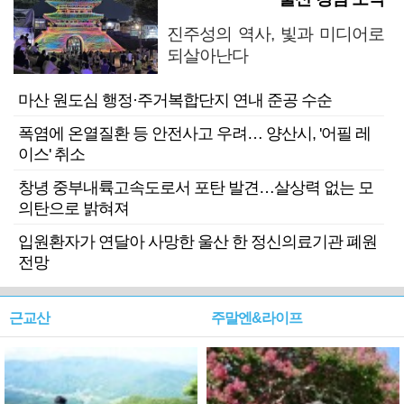
진주성의 역사, 빛과 미디어로
되살아난다
마산 원도심 행정·주거복합단지 연내 준공 수순
폭염에 온열질환 등 안전사고 우려… 양산시, '어필 레
이스' 취소
창녕 중부내륙고속도로서 포탄 발견…살상력 없는 모
의탄으로 밝혀져
입원환자가 연달아 사망한 울산 한 정신의료기관 폐원
전망
근교산
주말엔&라이프