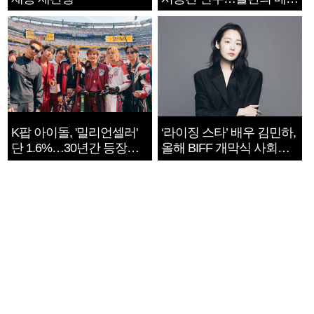
지는 ‘전쟁 속죄’
K팝 아이돌, '밀리언셀러'
‘라이징 스타’ 배우 김민하,
단 1.6%…30년간 등장
올해 BIFF 개막식 사회자
1182개팀 전수조사
확정