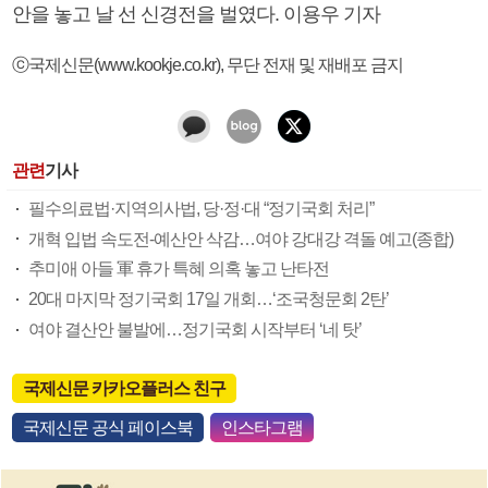
안을 놓고 날 선 신경전을 벌였다. 이용우 기자
ⓒ국제신문(www.kookje.co.kr), 무단 전재 및 재배포 금지
관련
기사
필수의료법·지역의사법, 당·정·대 “정기국회 처리”
개혁 입법 속도전-예산안 삭감…여야 강대강 격돌 예고(종합)
추미애 아들 軍 휴가 특혜 의혹 놓고 난타전
20대 마지막 정기국회 17일 개회…‘조국청문회 2탄’
여야 결산안 불발에…정기국회 시작부터 ‘네 탓’
국제신문 카카오플러스 친구
국제신문 공식 페이스북
인스타그램