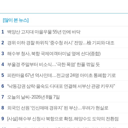
[많이 본 뉴스]
1
백양산 고지대 마을우물 55년 만에 바닥
2
경위 이하 경찰 하위직 ‘중수청 러시’ 전망…檢 기피와 대조
3
해수부 청사, 북항 국제여객터미널 옆에 선다(종합)
4
부울경 주말부터 비소식…‘극한 폭염’ 한풀 꺾일 듯
5
피란마을 67년 역사인데…전교생 24명 아미초 통폐합 기로
6
“낙동강권 삼락·을숙도·다대포 연결해 서부산 관광 키우자”
7
오늘의 날씨- 2026년 8월 7일
8
외국인 선원 ‘인신매매 경유지’ 된 부산…우려가 현실로
9
[사설] 해수부 신청사 북항으로 확정, 해양수도 도약의 전환점