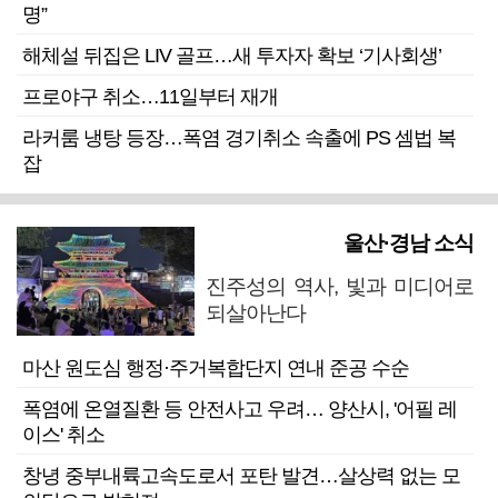
명”
해체설 뒤집은 LIV 골프…새 투자자 확보 ‘기사회생’
프로야구 취소…11일부터 재개
라커룸 냉탕 등장…폭염 경기취소 속출에 PS 셈법 복
잡
울산·경남 소식
진주성의 역사, 빛과 미디어로
되살아난다
마산 원도심 행정·주거복합단지 연내 준공 수순
폭염에 온열질환 등 안전사고 우려… 양산시, '어필 레
이스' 취소
창녕 중부내륙고속도로서 포탄 발견…살상력 없는 모