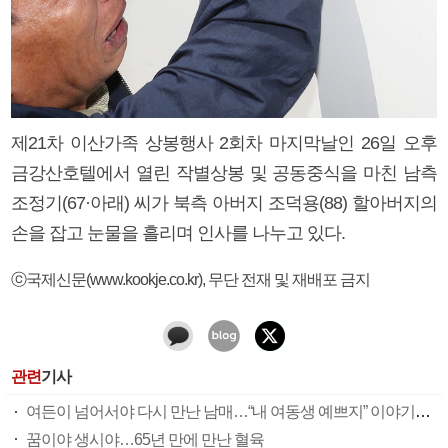
제21차 이산가족 상봉행사 2회차 마지막날인 26일 오후
금강산호텔에서 열린 작별상봉 및 공동중식을 마친 남측
조정기(67·아래) 씨가 북측 아버지 조덕용(88) 할아버지의
손을 잡고 눈물을 흘리며 인사를 나누고 있다.
ⓒ국제신문(www.kookje.co.kr), 무단 전재 및 재배포 금지
관련
기사
여든이 넘어서야 다시 만난 남매…“내 여동생 예쁘지” 이야기꽃 만발
꿈이야 생시야…65년 만에 만난 혈육