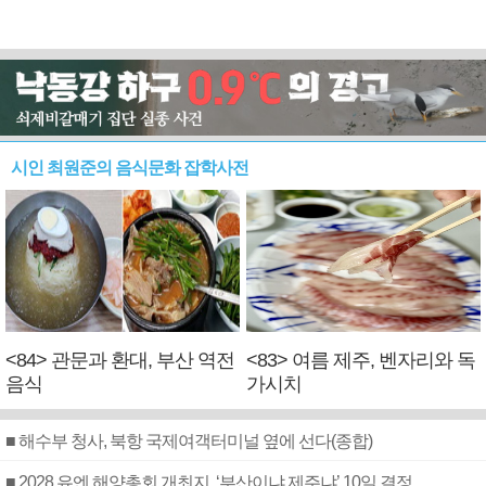
시인 최원준의 음식문화 잡학사전
<84> 관문과 환대, 부산 역전
<83> 여름 제주, 벤자리와 독
음식
가시치
■ 해수부 청사, 북항 국제여객터미널 옆에 선다(종합)
■ 2028 유엔 해양총회 개최지, ‘부산이냐 제주냐’ 10일 결정