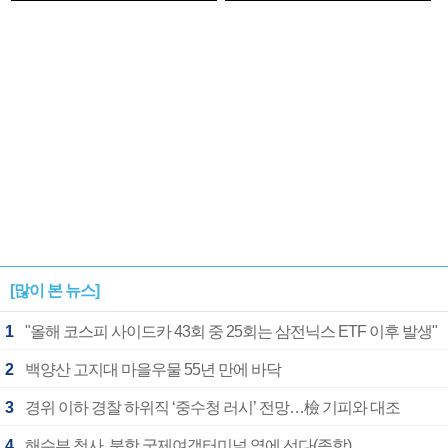
1182개팀 전수조사
확정
[많이 본 뉴스]
1
"올해 코스피 사이드카 43회 중 25회는 삼전닉스 ETF 이후 발생"
2
백양산 고지대 마을우물 55년 만에 바닥
3
경위 이하 경찰 하위직 ‘중수청 러시’ 전망…檢 기피와 대조
4
해수부 청사, 북항 국제여객터미널 옆에 선다(종합)