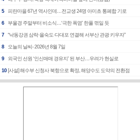
5
피란마을 67년 역사인데…전교생 24명 아미초 통폐합 기로
6
부울경 주말부터 비소식…‘극한 폭염’ 한풀 꺾일 듯
7
“낙동강권 삼락·을숙도·다대포 연결해 서부산 관광 키우자”
8
오늘의 날씨- 2026년 8월 7일
9
외국인 선원 ‘인신매매 경유지’ 된 부산…우려가 현실로
10
[사설] 해수부 신청사 북항으로 확정, 해양수도 도약의 전환점