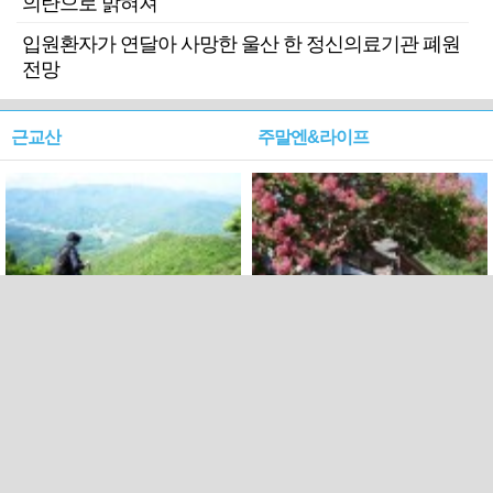
의탄으로 밝혀져
입원환자가 연달아 사망한 울산 한 정신의료기관 폐원
전망
근교산
주말엔&라이프
근교산&그너머…상주·문경
폭염보다 더 뜨거워라…100
청화산~시루봉
일을 붉게 불태울 ‘선비정신’
피었네
PC버전
엑스
페이스북
Copyright ⓒ 2015 All rights reserved by 국제신문