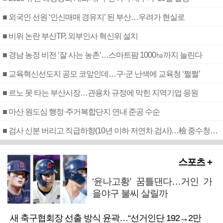
■ 외국인 선원 ‘인신매매 경유지’ 된 부산…우려가 현실로
■ 비위 논란 부산TP, 외부인사 혁신위 설치
■ 경남 농정 비전 ‘잘 사는 농촌’…스마트팜 1000㏊까지 늘린다
■ 교육혁신선도지 공모 코앞인데…구·군 난색에 교육청 ‘쩔쩔’
■ 르노 못 타는 부산시장…관용차 규정에 막힌 지역기업 응원
■ 마산 원도심 행정·주거복합단지 연내 준공 수순
■ 검사 신분 버리고 직급하향(10년 이하 저연차 검사)…檢 중수청행 기피
스포츠 +
‘윤나고황’ 꿈틀댄다…거인 가
을야구 불씨 살릴까
새 축구협회장 선출 방식 윤곽…“선거인단 192→2만