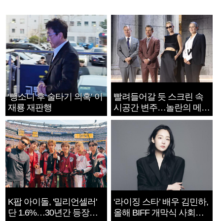
‘뺑소니 후 술타기 의혹’ 이
빨려들어갈 듯 스크린 속
재룡 재판행
시공간 변주…놀란의 메시
지는 ‘전쟁 속죄’
K팝 아이돌, '밀리언셀러'
‘라이징 스타’ 배우 김민하,
단 1.6%…30년간 등장
올해 BIFF 개막식 사회자