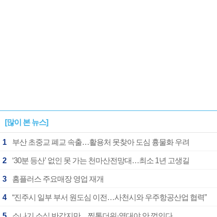
[많이 본 뉴스]
1
부산 초중교 폐교 속출…활용처 못찾아 도심 흉물화 우려
2
‘30분 등산’ 없인 못 가는 천마산전망대…최소 1년 고생길
3
홈플러스 주요매장 영업 재개
4
“진주시 일부 부서 원도심 이전…사천시와 우주항공산업 협력”
5
소나기 소식 반갑지만…찜통더위·열대야 안 꺾인다