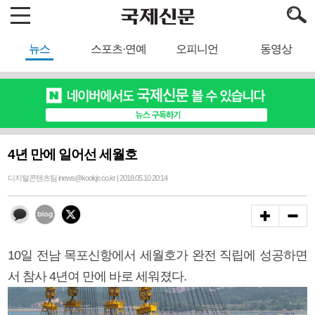
뉴스
스포츠·연예
오피니언
동영상
4년 만에 일어선 세월호
디지털콘텐츠팀 inews@kookje.co.kr | 2018.05.10 20:14
10일 전남 목포신항에서 세월호가 완전 직립에 성공하면
서 참사 4년여 만에 바로 세워졌다.