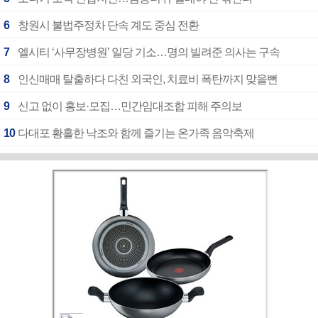
6
창원시 불법주정차 단속 계도 중심 전환
7
엘시티 ‘사무장병원’ 일당 기소…명의 빌려준 의사는 구속
8
인신매매 탈출하다 다친 외국인, 치료비 폭탄까지 맞을뻔
9
신고 없이 홍보·모집…민간임대조합 피해 주의보
10
다대포 황홀한 낙조와 함께 즐기는 온가족 음악축제