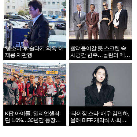
‘뺑소니 후 술타기 의혹’ 이
빨려들어갈 듯 스크린 속
재룡 재판행
시공간 변주…놀란의 메시
지는 ‘전쟁 속죄’
K팝 아이돌, '밀리언셀러'
‘라이징 스타’ 배우 김민하,
단 1.6%…30년간 등장
올해 BIFF 개막식 사회자
1182개팀 전수조사
확정