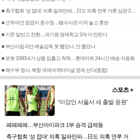
■ 축구협회 ‘성 접대’ 의혹 일파만파…日도 의혹 연루 거론 심판 2명 조사
■ 근무여건 깜깜이 중수청…檢수사관 이직 놓고 혼란
■ 기존 일반고 전환…과기원 영재학교 3개 더 만든다
■ 부산시립극단 예술감독 못 뽑았나, 안 뽑았나
■ 로봇 1000대가 상품 입출고 척척…롯데마트 24시간 배송 자동화
■ 해수부 청사, 북항 국제여객터미널 옆에 선다(종합)
스포츠 +
“이강인 서울서 새 출발 응원”
패패패패…부산아이파크 1부 승격 급제동
축구협회 ‘성 접대’ 의혹 일파만파…日도 의혹 연루 거