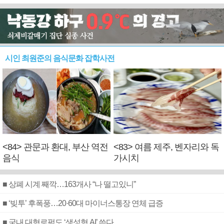
시인 최원준의 음식문화 잡학사전
<84> 관문과 환대, 부산 역전
<83> 여름 제주, 벤자리와 독
음식
가시치
■ 상폐 시계 째깍…163개사 “나 떨고있니”
■ ‘빚투’ 후폭풍…20·60대 마이너스통장 연체 급증
■ 국내 대형로펌도 ‘생성형 AI’ 쓴다