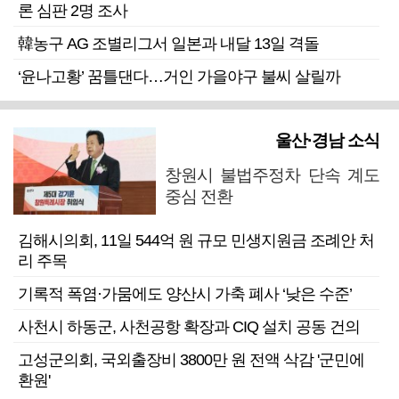
론 심판 2명 조사
韓농구 AG 조별리그서 일본과 내달 13일 격돌
‘윤나고황’ 꿈틀댄다…거인 가을야구 불씨 살릴까
울산·경남 소식
창원시 불법주정차 단속 계도
중심 전환
김해시의회, 11일 544억 원 규모 민생지원금 조례안 처
리 주목
기록적 폭염·가뭄에도 양산시 가축 폐사 ‘낮은 수준’
사천시 하동군, 사천공항 확장과 CIQ 설치 공동 건의
고성군의회, 국외출장비 3800만 원 전액 삭감 '군민에
환원'