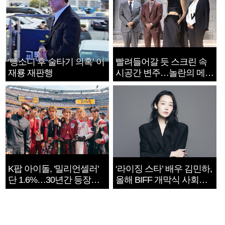
‘뺑소니 후 술타기 의혹’ 이
빨려들어갈 듯 스크린 속
재룡 재판행
시공간 변주…놀란의 메시
지는 ‘전쟁 속죄’
K팝 아이돌, '밀리언셀러'
‘라이징 스타’ 배우 김민하,
단 1.6%…30년간 등장
올해 BIFF 개막식 사회자
1182개팀 전수조사
확정