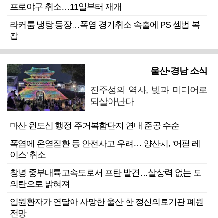
프로야구 취소…11일부터 재개
라커룸 냉탕 등장…폭염 경기취소 속출에 PS 셈법 복
잡
울산·경남 소식
진주성의 역사, 빛과 미디어로
되살아난다
마산 원도심 행정·주거복합단지 연내 준공 수순
폭염에 온열질환 등 안전사고 우려… 양산시, '어필 레
이스' 취소
창녕 중부내륙고속도로서 포탄 발견…살상력 없는 모
의탄으로 밝혀져
입원환자가 연달아 사망한 울산 한 정신의료기관 폐원
전망