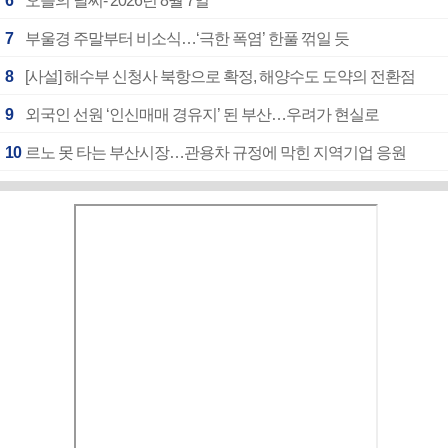
6
오늘의 날씨- 2026년 8월 7일
7
부울경 주말부터 비소식…‘극한 폭염’ 한풀 꺾일 듯
8
[사설] 해수부 신청사 북항으로 확정, 해양수도 도약의 전환점
9
외국인 선원 ‘인신매매 경유지’ 된 부산…우려가 현실로
10
르노 못 타는 부산시장…관용차 규정에 막힌 지역기업 응원