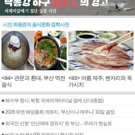
시인 최원준의 음식문화 잡학사전
<84> 관문과 환대, 부산 역전
<83> 여름 제주, 벤자리와 독
음식
가시치
■ 해수부 청사, 북항 국제여객터미널 옆에 선다(종합)
■ 2028 유엔 해양총회 개최지, ‘부산이냐 제주냐’ 10일 결정
■ 외국인 선원 ‘인신매매 경유지’ 된 부산…우려가 현실로
■ 비위 논란 부산TP, 외부인사 혁신위 설치