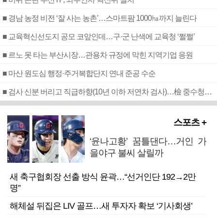
■ 경남 농정 비전 ‘잘 사는 농촌’…스마트팜 1000㏊까지 늘린다
■ 교육혁신선도지 공모 코앞인데…구·군 난색에 교육청 ‘쩔쩔’
■ 르노 못 타는 부산시장…관용차 규정에 막힌 지역기업 응원
■ 마산 원도심 행정·주거복합단지 연내 준공 수순
■ 검사 신분 버리고 직급하향(10년 이하 저연차 검사)…檢 중수청행 기피
스포츠 +
‘윤나고황’ 꿈틀댄다…거인 가
을야구 불씨 살릴까
새 축구협회장 선출 방식 윤곽…“선거인단 192→2만
명”
해체설 뒤집은 LIV 골프…새 투자자 확보 ‘기사회생’