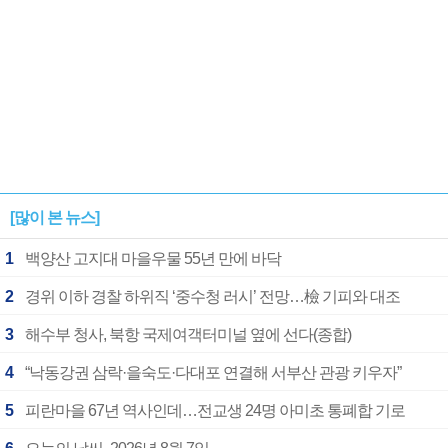
[많이 본 뉴스]
1
백양산 고지대 마을우물 55년 만에 바닥
2
경위 이하 경찰 하위직 ‘중수청 러시’ 전망…檢 기피와 대조
3
해수부 청사, 북항 국제여객터미널 옆에 선다(종합)
4
“낙동강권 삼락·을숙도·다대포 연결해 서부산 관광 키우자”
5
피란마을 67년 역사인데…전교생 24명 아미초 통폐합 기로