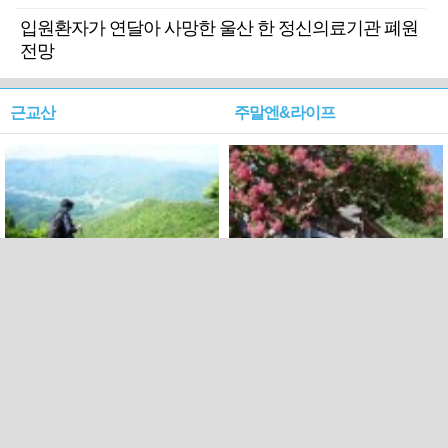
입원환자가 연달아 사망한 울산 한 정신의료기관 폐원
전망
근교산
주말엔&라이프
근교산&그너머…상주·문경
폭염보다 더 뜨거워라…100
청화산~시루봉
일을 붉게 불태울 ‘선비정신’
피었네
PC버전
엑스
페이스북
Copyright ⓒ 2015 All rights reserved by 국제신문