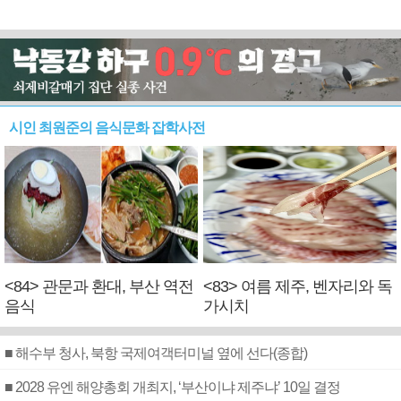
시인 최원준의 음식문화 잡학사전
<84> 관문과 환대, 부산 역전
<83> 여름 제주, 벤자리와 독
음식
가시치
■ 해수부 청사, 북항 국제여객터미널 옆에 선다(종합)
■ 2028 유엔 해양총회 개최지, ‘부산이냐 제주냐’ 10일 결정