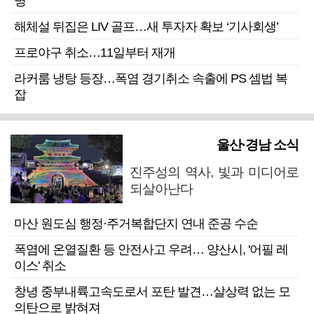
명”
해체설 뒤집은 LIV 골프…새 투자자 확보 ‘기사회생’
프로야구 취소…11일부터 재개
라커룸 냉탕 등장…폭염 경기취소 속출에 PS 셈법 복
잡
울산·경남 소식
진주성의 역사, 빛과 미디어로
되살아난다
마산 원도심 행정·주거복합단지 연내 준공 수순
폭염에 온열질환 등 안전사고 우려… 양산시, '어필 레
이스' 취소
창녕 중부내륙고속도로서 포탄 발견…살상력 없는 모
의탄으로 밝혀져