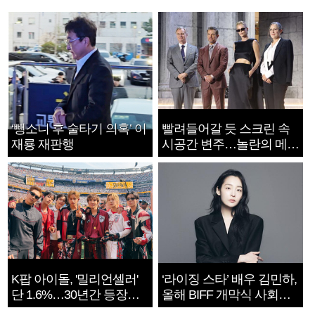
‘뺑소니 후 술타기 의혹’ 이
빨려들어갈 듯 스크린 속
재룡 재판행
시공간 변주…놀란의 메시
지는 ‘전쟁 속죄’
K팝 아이돌, '밀리언셀러'
‘라이징 스타’ 배우 김민하,
단 1.6%…30년간 등장
올해 BIFF 개막식 사회자
1182개팀 전수조사
확정