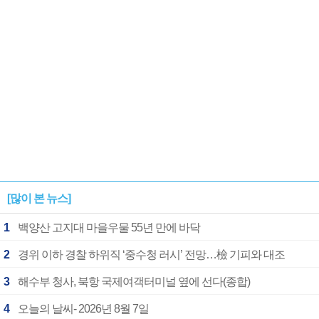
[많이 본 뉴스]
1
백양산 고지대 마을우물 55년 만에 바닥
2
경위 이하 경찰 하위직 ‘중수청 러시’ 전망…檢 기피와 대조
3
해수부 청사, 북항 국제여객터미널 옆에 선다(종합)
4
오늘의 날씨- 2026년 8월 7일