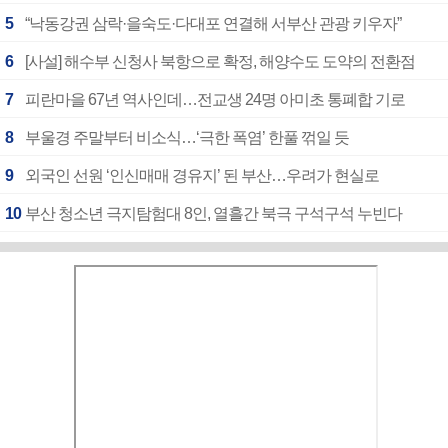
5
“낙동강권 삼락·을숙도·다대포 연결해 서부산 관광 키우자”
6
[사설] 해수부 신청사 북항으로 확정, 해양수도 도약의 전환점
7
피란마을 67년 역사인데…전교생 24명 아미초 통폐합 기로
8
부울경 주말부터 비소식…‘극한 폭염’ 한풀 꺾일 듯
9
외국인 선원 ‘인신매매 경유지’ 된 부산…우려가 현실로
10
부산 청소년 극지탐험대 8인, 열흘간 북극 구석구석 누빈다