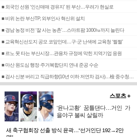
■ 외국인 선원 ‘인신매매 경유지’ 된 부산…우려가 현실로
■ 비위 논란 부산TP, 외부인사 혁신위 설치
■ 경남 농정 비전 ‘잘 사는 농촌’…스마트팜 1000㏊까지 늘린다
■ 교육혁신선도지 공모 코앞인데…구·군 난색에 교육청 ‘쩔쩔’
■ 르노 못 타는 부산시장…관용차 규정에 막힌 지역기업 응원
■ 마산 원도심 행정·주거복합단지 연내 준공 수순
■ 검사 신분 버리고 직급하향(10년 이하 저연차 검사)…檢 중수청행 기피
스포츠 +
‘윤나고황’ 꿈틀댄다…거인 가
을야구 불씨 살릴까
새 축구협회장 선출 방식 윤곽…“선거인단 192→2만