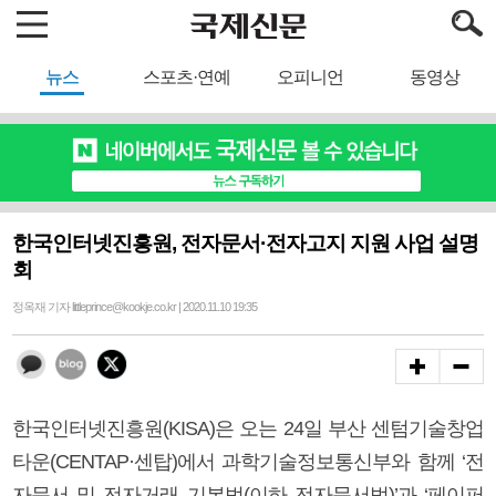
뉴스
스포츠·연예
오피니언
동영상
한국인터넷진흥원, 전자문서·전자고지 지원 사업 설명
회
정옥재 기자 littleprince@kookje.co.kr | 2020.11.10 19:35
한국인터넷진흥원(KISA)은 오는 24일 부산 센텀기술창업
타운(CENTAP·센탑)에서 과학기술정보통신부와 함께 ‘전
자문서 및 전자거래 기본법(이하 전자문서법)’과 ‘페이퍼