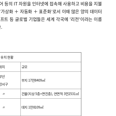
 등의 IT 자원을 인터넷에 접속해 사용하고 비용을 지불
 ‘가상화 ＋ 자동화 ＋ 표준화’로서 이때 많은 양의 데이터
소프트 등 글로벌 기업들은 세계 각국에 ‘리전’이라는 이름
.
 유치 현황
위치
규모
부산
부지 17만8409㎡
강서구
〃
건물(지상 5층+면진층), 연면적 3만2531㎡
〃
대지 1만8109㎡