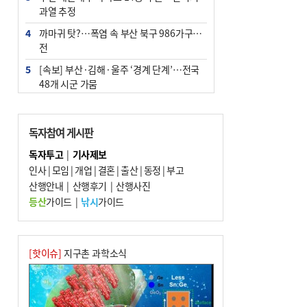
과열 추정
4
까마귀 탓?…폭염 속 부산 북구 986가구 정
전
5
[속보] 부산·김해·울주 ‘경계 단계’…전국
48개 시군 가뭄
6
[2026 부산청소년극지체험탐험대 현장르
포] 3회 : 석탄 탄광촌에서 북극 연구의 중
독자참여 게시판
심지로
독자투고
|
기사제보
7
부산·울산·경남 폭염 속 소나기·비…무더
인사
|
모임
|
개업
|
결혼
|
출산
|
동정
|
부고
위는 지속
산행안내
|
산행후기
|
산행사진
8
김해시의회, 11일 544억 원 규모 민생지원
등산
가이드
|
낚시
가이드
금 조례안 처리 주목
9
‘혐오표현’ 쓰면 지방공무원 최대 파면까지
중징계
[핫이슈]
지구촌 과학소식
10
이임생, 홍명보 선임 독단적 결정 아냐…면
담 메모 제출