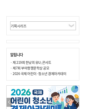
알립니다
· 제 219회 한낮의 유U; 콘서트
· 제7회 부마항쟁문학상 공모
· 2026 국제 어린이·청소년 경제아카데미