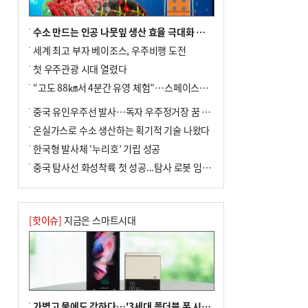
수소 만드는 인공 나뭇잎 생산 효율 극대화 기술 개발
세계 최고 부자 베이조스, 우주비행 도전
첫 우주관광 시대 열렸다
“고도 88㎞서 4분간 유영 체험”…스페이스X(일론 머스크 설립 기업) 9월 궤도비행 도전
중국 유인우주선 발사…독자 우주정거장 꿈 성큼
온실가스로 수소 생산하는 획기적 기술 나왔다
한국형 발사체 ‘누리호’ 기립 성공
중국 탐사선 화성착륙 첫 성공...탐사 로봇 임무 착수
[핫이슈]
지금은 스마트시대
가볍고 물에도 강하다…'3세대 폴더블 폰 시대' 활짝