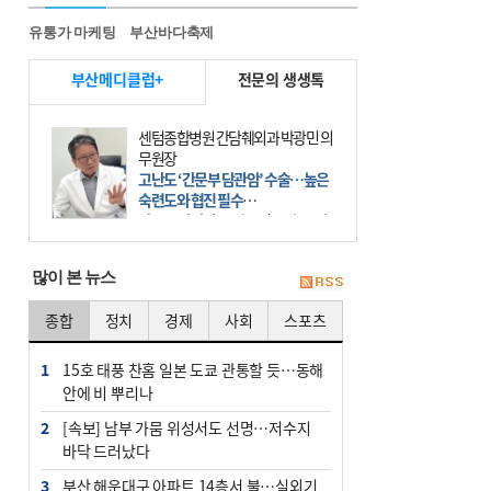
유통가 마케팅
부산바다축제
부산메디클럽+
전문의 생생톡
센텀종합병원 간담췌외과 박광민 의
무원장
고난도 ‘간문부 담관암’ 수술…높은
숙련도와 협진 필수
간문부 담관암(클라츠킨 종양)은 좌
우 간에서 나오는, 담관(담즙 배출 경
로)이 합쳐지는 부위인 ‘간문부(肝門
많이 본 뉴스
部)’에 생기는 악성 종양이다. 간동맥
문맥 림프절 담
종합
정치
경제
사회
스포츠
1
15호 태풍 찬홈 일본 도쿄 관통할 듯…동해
안에 비 뿌리나
2
[속보] 남부 가뭄 위성서도 선명…저수지
바닥 드러났다
3
부산 해운대구 아파트 14층서 불…실외기