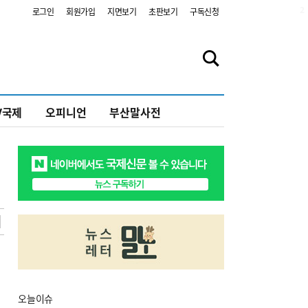
2
로그인
회원가입
지면보기
초판보기
구독신청
V국제
오피니언
부산말사전
오늘
이슈