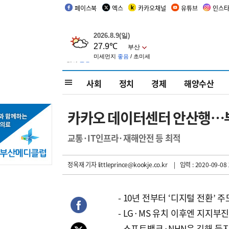
페이스북
엑스
카카오채널
유튜브
인스
사회
정치
경제
해양수산
카카오 데이터센터 안산행…부산
교통·IT인프라·재해안전 등 최적
정옥재 기자
littleprince@kookje.co.kr
| 입력 : 2020-09-08 
- 10년 전부터 ‘디지털 전환’ 주
- LG·MS 유치 이후엔 지지부
- 소프트뱅크·NHN은 김해 둥