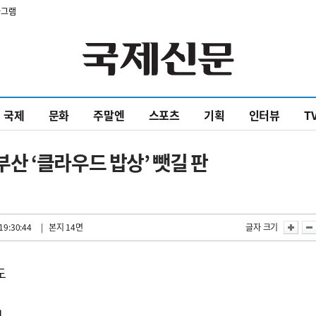
타그램
국제
문화
주말엔
스포츠
기획
인터뷰
T
 ‘클라우드 밥상’ 뺏길 판
19:30:44
| 본지 14면
글자 크기
도
진
지