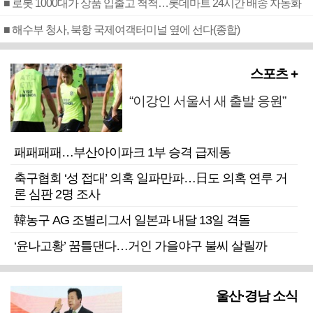
■ 로봇 1000대가 상품 입출고 척척…롯데마트 24시간 배송 자동화
■ 해수부 청사, 북항 국제여객터미널 옆에 선다(종합)
스포츠 +
“이강인 서울서 새 출발 응원”
패패패패…부산아이파크 1부 승격 급제동
축구협회 ‘성 접대’ 의혹 일파만파…日도 의혹 연루 거
론 심판 2명 조사
韓농구 AG 조별리그서 일본과 내달 13일 격돌
‘윤나고황’ 꿈틀댄다…거인 가을야구 불씨 살릴까
울산·경남 소식