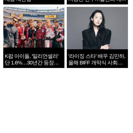
지는 ‘전쟁 속죄’
K팝 아이돌, '밀리언셀러'
‘라이징 스타’ 배우 김민하,
단 1.6%…30년간 등장
올해 BIFF 개막식 사회자
1182개팀 전수조사
확정