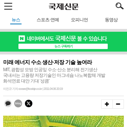
뉴스
스포츠·연예
오피니언
동영상
미래 에너지 수소 생산·저장 기술 높여라
MIT, 광합성 모방 인공잎 수소·산소 분리해 전기생산
국내서는 고용량 저장기술인 마그네슘 나노복합체 개발
화석연료 대안 기대 '성큼'
이진규 기자 ocean@kookje.co.kr | 2011.04.06 20:19