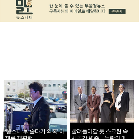
‘뺑소니 후 술타기 의혹’ 이
빨려들어갈 듯 스크린 속
재룡 재판행
시공간 변주…놀란의 메시