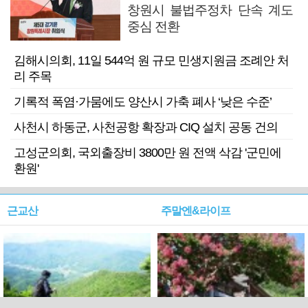
창원시 불법주정차 단속 계도
중심 전환
김해시의회, 11일 544억 원 규모 민생지원금 조례안 처
리 주목
기록적 폭염·가뭄에도 양산시 가축 폐사 ‘낮은 수준’
사천시 하동군, 사천공항 확장과 CIQ 설치 공동 건의
고성군의회, 국외출장비 3800만 원 전액 삭감 '군민에
환원'
근교산
주말엔&라이프