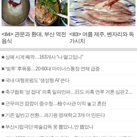
<84> 관문과 환대, 부산 역전
<83> 여름 제주, 벤자리와 독
음식
가시치
■ 상폐 시계 째깍…163개사 “나 떨고있니”
■ ‘빚투’ 후폭풍…20·60대 마이너스통장 연체 급증
■ 국내 대형로펌도 ‘생성형 AI’ 쓴다
■ 축구협회 ‘성 접대’ 의혹 일파만파…日도 의혹 연루 거론 심판 2명 조사
■ 근무여건 깜깜이 중수청…檢수사관 이직 놓고 혼란
■ 기존 일반고 전환…과기원 영재학교 3개 더 만든다
■ 부산시립극단 예술감독 못 뽑았나, 안 뽑았나