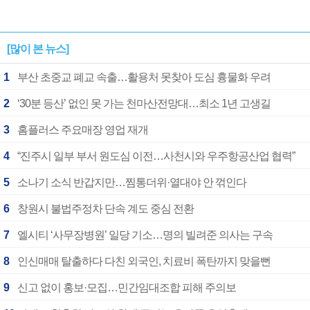
[많이 본 뉴스]
1
부산 초중교 폐교 속출…활용처 못찾아 도심 흉물화 우려
2
‘30분 등산’ 없인 못 가는 천마산전망대…최소 1년 고생길
3
홈플러스 주요매장 영업 재개
4
“진주시 일부 부서 원도심 이전…사천시와 우주항공산업 협력”
5
소나기 소식 반갑지만…찜통더위·열대야 안 꺾인다
6
창원시 불법주정차 단속 계도 중심 전환
7
엘시티 ‘사무장병원’ 일당 기소…명의 빌려준 의사는 구속
8
인신매매 탈출하다 다친 외국인, 치료비 폭탄까지 맞을뻔
9
신고 없이 홍보·모집…민간임대조합 피해 주의보