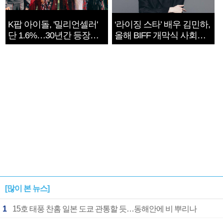
K팝 아이돌, '밀리언셀러'
‘라이징 스타’ 배우 김민하,
단 1.6%…30년간 등장
올해 BIFF 개막식 사회자
1182개팀 전수조사
확정
[많이 본 뉴스]
1
15호 태풍 찬홈 일본 도쿄 관통할 듯…동해안에 비 뿌리나