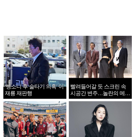
‘뺑소니 후 술타기 의혹’ 이
빨려들어갈 듯 스크린 속
재룡 재판행
시공간 변주…놀란의 메시
지는 ‘전쟁 속죄’