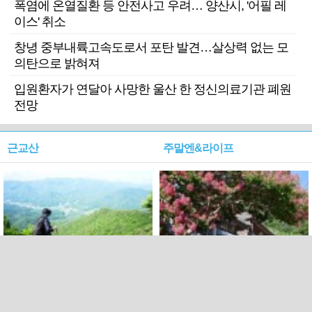
폭염에 온열질환 등 안전사고 우려… 양산시, '어필 레
이스' 취소
창녕 중부내륙고속도로서 포탄 발견…살상력 없는 모
의탄으로 밝혀져
입원환자가 연달아 사망한 울산 한 정신의료기관 폐원
전망
근교산
주말엔&라이프
근교산&그너머…상주·문경
폭염보다 더 뜨거워라…100
청화산~시루봉
일을 붉게 불태울 ‘선비정신’
피었네