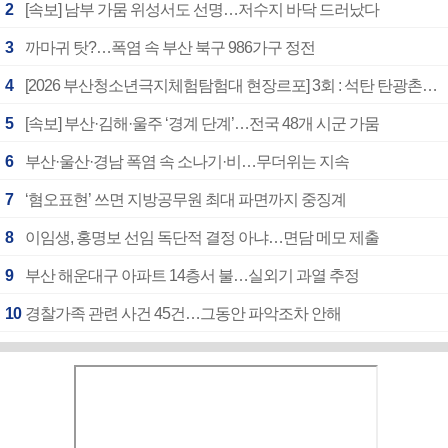
2
[속보] 남부 가뭄 위성서도 선명…저수지 바닥 드러났다
3
까마귀 탓?…폭염 속 부산 북구 986가구 정전
4
[2026 부산청소년극지체험탐험대 현장르포] 3회 : 석탄 탄광촌에서 북극 연구의 중심지로
5
[속보] 부산·김해·울주 ‘경계 단계’…전국 48개 시군 가뭄
6
부산·울산·경남 폭염 속 소나기·비…무더위는 지속
7
‘혐오표현’ 쓰면 지방공무원 최대 파면까지 중징계
8
이임생, 홍명보 선임 독단적 결정 아냐…면담 메모 제출
9
부산 해운대구 아파트 14층서 불…실외기 과열 추정
10
경찰가족 관련 사건 45건…그동안 파악조차 안해