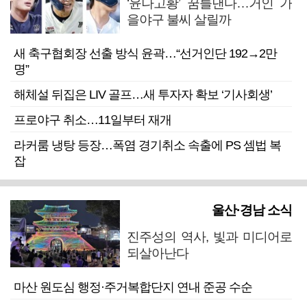
‘윤나고황’ 꿈틀댄다…거인 가
을야구 불씨 살릴까
새 축구협회장 선출 방식 윤곽…“선거인단 192→2만
명”
해체설 뒤집은 LIV 골프…새 투자자 확보 ‘기사회생’
프로야구 취소…11일부터 재개
라커룸 냉탕 등장…폭염 경기취소 속출에 PS 셈법 복
잡
울산·경남 소식
진주성의 역사, 빛과 미디어로
되살아난다
마산 원도심 행정·주거복합단지 연내 준공 수순