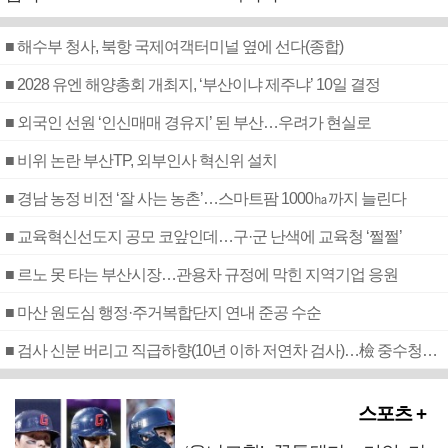
■ 해수부 청사, 북항 국제여객터미널 옆에 선다(종합)
■ 2028 유엔 해양총회 개최지, ‘부산이냐 제주냐’ 10일 결정
■ 외국인 선원 ‘인신매매 경유지’ 된 부산…우려가 현실로
■ 비위 논란 부산TP, 외부인사 혁신위 설치
■ 경남 농정 비전 ‘잘 사는 농촌’…스마트팜 1000㏊까지 늘린다
■ 교육혁신선도지 공모 코앞인데…구·군 난색에 교육청 ‘쩔쩔’
■ 르노 못 타는 부산시장…관용차 규정에 막힌 지역기업 응원
■ 마산 원도심 행정·주거복합단지 연내 준공 수순
■ 검사 신분 버리고 직급하향(10년 이하 저연차 검사)…檢 중수청행 기피
스포츠 +