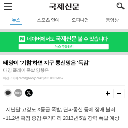
뉴스
스포츠·연예
오피니언
동영상
태양이 '기침'하면 지구 통신망은 '독감'
태양 플레어 폭발 영향은
이진규 기자 ocean@kookje.co.kr | 2011.03.09 20:57
- 지난달 고강도 X등급 폭발, 단파통신 등에 장애 불러
- 11.2년 흑점 증감 주기따라 2013년 5월 강력 폭발 예상