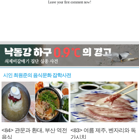
시인 최원준의 음식문화 잡학사전
<84> 관문과 환대, 부산 역전
<83> 여름 제주, 벤자리와 독
음식
가시치