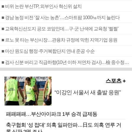
■ 비위 논란 부산TP, 외부인사 혁신위 설치
■ 경남 농정 비전 ‘잘 사는 농촌’…스마트팜 1000㏊까지 늘린다
■ 교육혁신선도지 공모 코앞인데…구·군 난색에 교육청 ‘쩔쩔’
■ 르노 못 타는 부산시장…관용차 규정에 막힌 지역기업 응원
■ 마산 원도심 행정·주거복합단지 연내 준공 수순
■ 검사 신분 버리고 직급하향(10년 이하 저연차 검사)…檢 중수청행 기피
스포츠 +
“이강인 서울서 새 출발 응원”
패패패패…부산아이파크 1부 승격 급제동
축구협회 ‘성 접대’ 의혹 일파만파…日도 의혹 연루 거
론 심판 2명 조사