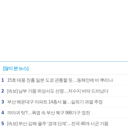
[많이 본 뉴스]
1
15호 태풍 찬홈 일본 도쿄 관통할 듯…동해안에 비 뿌리나
2
[속보] 남부 가뭄 위성서도 선명…저수지 바닥 드러났다
3
부산 해운대구 아파트 14층서 불…실외기 과열 추정
4
까마귀 탓?…폭염 속 부산 북구 986가구 정전
5
[속보] 부산·김해·울주 ‘경계 단계’…전국 48개 시군 가뭄