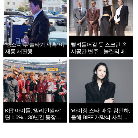
‘뺑소니 후 술타기 의혹’ 이
빨려들어갈 듯 스크린 속
재룡 재판행
시공간 변주…놀란의 메시
지는 ‘전쟁 속죄’
K팝 아이돌, '밀리언셀러'
‘라이징 스타’ 배우 김민하,
단 1.6%…30년간 등장
올해 BIFF 개막식 사회자
1182개팀 전수조사
확정