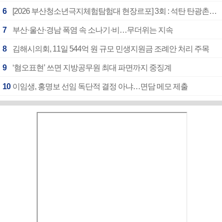
6
[2026 부산청소년극지체험탐험대 현장르포] 3회 : 석탄 탄광촌에서 북극 연구의 중심지로
7
부산·울산·경남 폭염 속 소나기·비…무더위는 지속
8
김해시의회, 11일 544억 원 규모 민생지원금 조례안 처리 주목
9
‘혐오표현’ 쓰면 지방공무원 최대 파면까지 중징계
10
이임생, 홍명보 선임 독단적 결정 아냐…면담 메모 제출