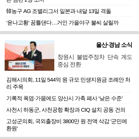
韓농구 AG 조별리그서 일본과 내달 13일 격돌
‘윤나고황’ 꿈틀댄다…거인 가을야구 불씨 살릴까
울산·경남 소식
창원시 불법주정차 단속 계도
중심 전환
김해시의회, 11일 544억 원 규모 민생지원금 조례안 처
리 주목
기록적 폭염·가뭄에도 양산시 가축 폐사 ‘낮은 수준’
사천시 하동군, 사천공항 확장과 CIQ 설치 공동 건의
고성군의회, 국외출장비 3800만 원 전액 삭감 '군민에
환원'