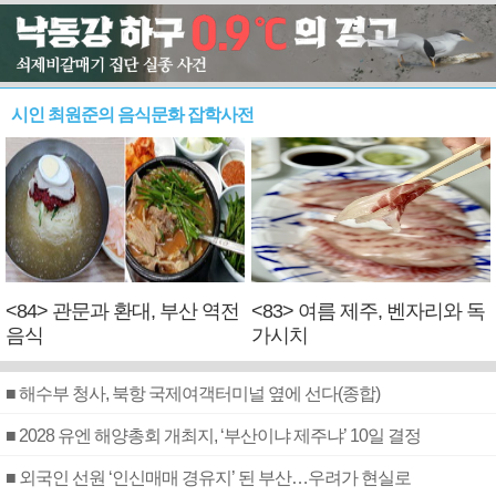
시인 최원준의 음식문화 잡학사전
<84> 관문과 환대, 부산 역전
<83> 여름 제주, 벤자리와 독
음식
가시치
■ 해수부 청사, 북항 국제여객터미널 옆에 선다(종합)
■ 2028 유엔 해양총회 개최지, ‘부산이냐 제주냐’ 10일 결정
■ 외국인 선원 ‘인신매매 경유지’ 된 부산…우려가 현실로