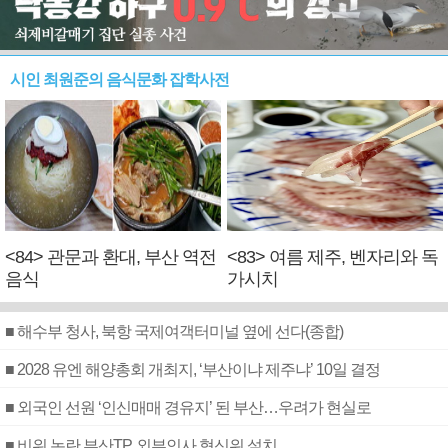
시인 최원준의 음식문화 잡학사전
<84> 관문과 환대, 부산 역전
<83> 여름 제주, 벤자리와 독
음식
가시치
■ 해수부 청사, 북항 국제여객터미널 옆에 선다(종합)
■ 2028 유엔 해양총회 개최지, ‘부산이냐 제주냐’ 10일 결정
■ 외국인 선원 ‘인신매매 경유지’ 된 부산…우려가 현실로
■ 비위 논란 부산TP, 외부인사 혁신위 설치