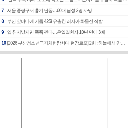
7
서울 중랑구서 흉기 난동…60대 남성 2명 사망
8
부산 앞바다에 기름 425ℓ 유출한 러시아 화물선 적발
9
입추 지났지만 푹푹 찐다…온열질환자 10년 만에 3배
10
[2026 부산청소년극지체험탐험대 현장르포] 2회 : 하늘에서 만난 얼음의 나라