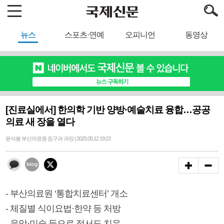
뉴스
스포츠·연예
오피니언
동영상
[진료실에서] 한의학 기반 양방·예술치료 융합…공공
의료 새 장을 열다
윤석봉 부산의료원 침구과 과장 | 2025.05.12 19:23
- 부산의료원 ‘통합치료센터’ 개소
- 체질별 식이요법·한약 등 처방
- 음악·미술 등으로 정서도 치유