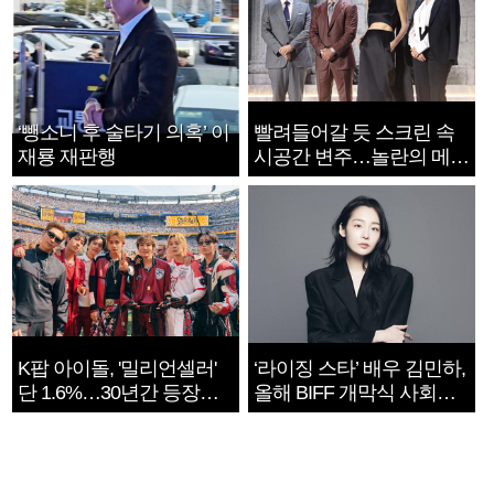
‘뺑소니 후 술타기 의혹’ 이
빨려들어갈 듯 스크린 속
재룡 재판행
시공간 변주…놀란의 메시
지는 ‘전쟁 속죄’
K팝 아이돌, '밀리언셀러'
‘라이징 스타’ 배우 김민하,
단 1.6%…30년간 등장
올해 BIFF 개막식 사회자
1182개팀 전수조사
확정