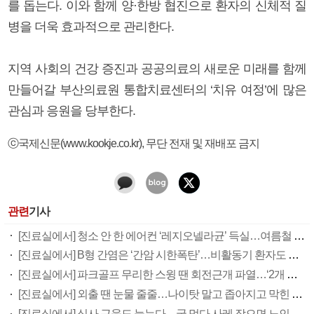
를 돕는다. 이와 함께 양·한방 협진으로 환자의 신체적 질
병을 더욱 효과적으로 관리한다.
지역 사회의 건강 증진과 공공의료의 새로운 미래를 함께
만들어갈 부산의료원 통합치료센터의 ‘치유 여정’에 많은
관심과 응원을 당부한다.
ⓒ국제신문(www.kookje.co.kr), 무단 전재 및 재배포 금지
관련
기사
[진료실에서] 청소 안 한 에어컨 ‘레지오넬라균’ 득실…여름철 폐렴 부른다
[진료실에서] B형 간염은 ‘간암 시한폭탄’…비활동기 환자도 꼭 6개월 주기 검사
[진료실에서] 파크골프 무리한 스윙 땐 회전근개 파열…‘2개 수칙’을 지켜라
[진료실에서] 외출 땐 눈물 줄줄…나이탓 말고 좁아지고 막힌 눈물길 넓혀야
[진료실에서] 식사 근육도 늙는다…국 먹다 사레 잦으면 노인성 삼킴장애 의심을