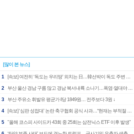
[많이 본 뉴스]
1
[속보] 여전히 ‘독도는 우리땅’ 외치는 日…韓선박이 독도 주변 해양조사 활동하자 반발
2
부산 울산 경남 구름 많고 경남 북서내륙 소나기…폭염·열대야 계속
3
부산 주유소 휘발유 평균가 ℓ당 1849원… 전주보다 3원 ↓
4
[속보] ‘심판 성접대’ 논란 축구협회 공식 사과…“현재는 부적절 행위 없어”
5
"올해 코스피 사이드카 43회 중 25회는 삼전닉스 ETF 이후 발생"
6
‘탄약 부족 사태’ 보도에 격노한 트럼프…군사기밀 유출자 색출 지시