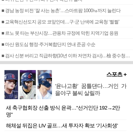
■ 경남 농정 비전 ‘잘 사는 농촌’…스마트팜 1000㏊까지 늘린다
■ 교육혁신선도지 공모 코앞인데…구·군 난색에 교육청 ‘쩔쩔’
■ 르노 못 타는 부산시장…관용차 규정에 막힌 지역기업 응원
■ 마산 원도심 행정·주거복합단지 연내 준공 수순
■ 검사 신분 버리고 직급하향(10년 이하 저연차 검사)…檢 중수청행 기피
스포츠 +
‘윤나고황’ 꿈틀댄다…거인 가
을야구 불씨 살릴까
새 축구협회장 선출 방식 윤곽…“선거인단 192→2만
명”
해체설 뒤집은 LIV 골프…새 투자자 확보 ‘기사회생’