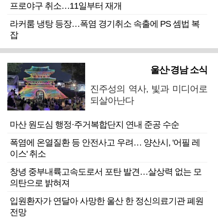
프로야구 취소…11일부터 재개
라커룸 냉탕 등장…폭염 경기취소 속출에 PS 셈법 복
잡
울산·경남 소식
진주성의 역사, 빛과 미디어로
되살아난다
마산 원도심 행정·주거복합단지 연내 준공 수순
폭염에 온열질환 등 안전사고 우려… 양산시, '어필 레
이스' 취소
창녕 중부내륙고속도로서 포탄 발견…살상력 없는 모
의탄으로 밝혀져
입원환자가 연달아 사망한 울산 한 정신의료기관 폐원
전망