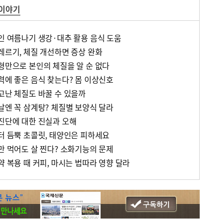
 이야기
노인 여름나기 생강·대추 활용 음식 도움
레르기, 체질 개선하면 증상 완화
체형만으로 본인의 체질을 알 순 없다
력에 좋은 음식 찾는다? 몸 이상신호
고난 체질도 바꿀 수 있을까
날엔 꼭 삼계탕? 체질별 보양식 달라
공진단에 대한 진실과 오해
버터 듬뿍 초콜릿, 태양인은 피하세요
만 먹어도 살 찐다? 소화기능의 문제
약 복용 때 커피, 마시는 법따라 영향 달라