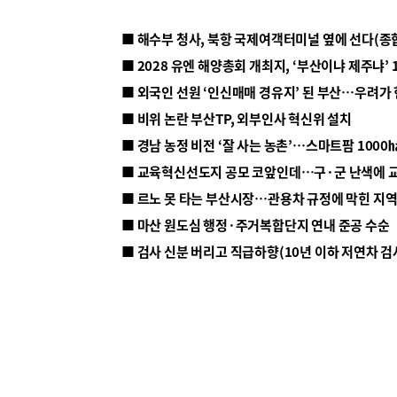
■ 해수부 청사, 북항 국제여객터미널 옆에 선다(종
■ 2028 유엔 해양총회 개최지, ‘부산이냐 제주냐’ 
■ 외국인 선원 ‘인신매매 경유지’ 된 부산…우려가
■ 비위 논란 부산TP, 외부인사 혁신위 설치
■ 르노 못 타는 부산시장…관용차 규정에 막힌 지
■ 마산 원도심 행정·주거복합단지 연내 준공 수순