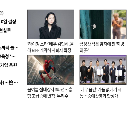
합)
10일 결정
 현실로
‘라이징 스타’ 배우 김민하, 올
금정산 작은 암자에 핀 ‘희망
■ 경남 농정 비전 ‘잘 사는 농촌’…스마트팜 1000㏊까지 늘린다
해 BIFF 개막식 사회자 확정
의 꽃’
■ 교육혁신선도지 공모 코앞인데…구·군 난색에 교육청 ‘쩔쩔’
역기업 응원
■ 검사 신분 버리고 직급하향(10년 이하 저연차 검사)…檢 중수청행 기피
올여름 절대강자 3파전…흥
‘배우 몸값’ 거품 없애기 시
행 조급증에 변칙·무리수 마
동…중예산영화 한정돼 실
케팅도
효성 의문도