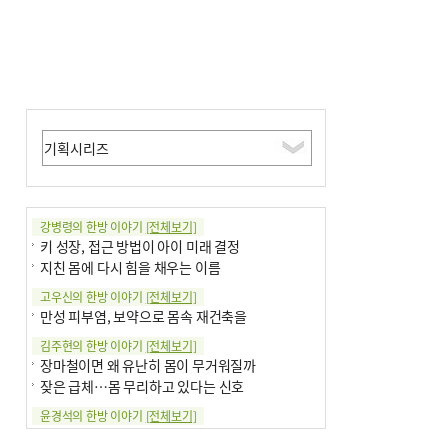
강병령의 한방 이야기
[전체보기]
키 성장, 접근 방법이 아이 미래 결정
지친 몸에 다시 힘을 채우는 이름
고우신의 한방 이야기
[전체보기]
만성 피부염, 보약으로 몸속 재건축을
김주현의 한방 이야기
[전체보기]
장마철이면 왜 유난히 몸이 무거워질까
잦은 급체…몸 무리하고 있다는 신호
윤경석의 한방 이야기
[전체보기]
땀 멈추려 하지 말고 원인부터 찾아야