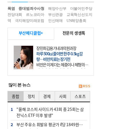
폭염
중대범죄수사청
해양수산부
더불어민주당
전당대회
르노코리아
부산관광
교육혁신선도지
역
극지해양미래포럼
인신매매
UN해양총회
부산메디클럽+
전문의 생생톡
장민희김용기내과의원과장
하루 500㎉ 줄이면 한주 0.5㎏ 감
량…비만치료는 장기전
비만은 이제 더는 체중이나 체형의 문
제가 아니다. 하나의 질병으로 인지
하고 치료와 관리를 해야 한다. 세계
보건기구(WHO)는 이미 1994년 비만
많이 본 뉴스
을 인류의 중요한
종합
정치
경제
사회
스포츠
1
"올해 코스피 사이드카 43회 중 25회는 삼
전닉스 ETF 이후 발생"
2
부산 주유소 휘발유 평균가 ℓ당 1849원…