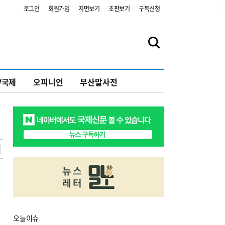
2
로그인
회원가입
지면보기
초판보기
구독신청
V국제
오피니언
부산말사전
오늘
이슈