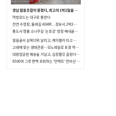
경남 협동조합이 뭉쳤다, 최고의 1박2일을 위해
먹방로드는 대구로 통한다
천연 수영장, 둘레길 ASMR…장유서 2박3일 소확행
통도사 명품 소나무길 ‘눈호강’ 청정 배내골서 더위 싹
얼음골서 삼복더위 날리고, 케이블카 타고 신선놀음
고래떼 찾는 생태관광…모노레일로 포경 역사여행
대왕암공원 해송숲 거닐고, 심장쫄깃 출렁다리 건너봐
8500여 그루 편백 호위하는 ‘언택트’ 천마산 산림욕장