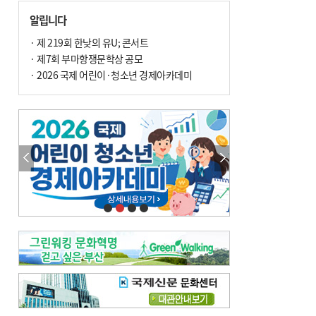
손 떨림, 늙음 증거일까 질병 신호일까
알립니다
윤화정의 한방 이야기
[전체보기]
냉기 직접 닿으면 ‘구안와사’ 위험
· 제 219회 한낮의 유U; 콘서트
· 제7회 부마항쟁문학상 공모
의료 다이제스트
[전체보기]
환자경험평가 지역 1위·전국 2위 外
· 2026 국제 어린이·청소년 경제아카데미
우수 인공신장실 인증 획득 外
이유림의 한방 이야기
[전체보기]
한방치료, 통증 관리의 새 해법
정영자 시민기자의 웰니스
[전체보기]
습한 여름…몸 깨우는 ‘순환 처방전’
자연·쉼에서 찾는 ‘웰니스 처방전’
조성우의 한방 이야기
[전체보기]
봄의 설렘보다 먼저 내 몸의 달램
진료실에서
[전체보기]
청소 안 한 에어컨 ‘레지오넬라균’ 득실…여름철 폐렴 부른다
B형 간염은 ‘간암 시한폭탄’…비활동기 환자도 꼭 6개월 주기 검사
최수지의 한방 이야기
[전체보기]
‘생리 안 해서 편하다’는 위험한 착각