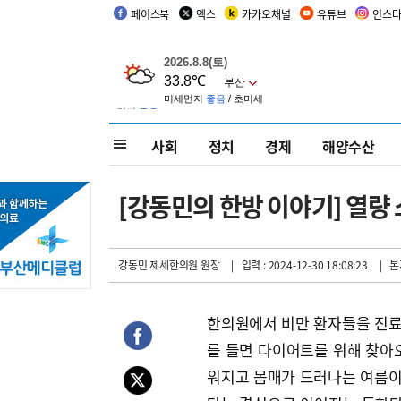
페이스북
엑스
카카오채널
유튜브
인스
사회
정치
경제
해양수산
[강동민의 한방 이야기] 열량
강동민 제세한의원 원장
| 입력 : 2024-12-30 18:08:23
| 본
한의원에서 비만 환자들을 진료하
를 들면 다이어트를 위해 찾아
워지고 몸매가 드러나는 여름이 