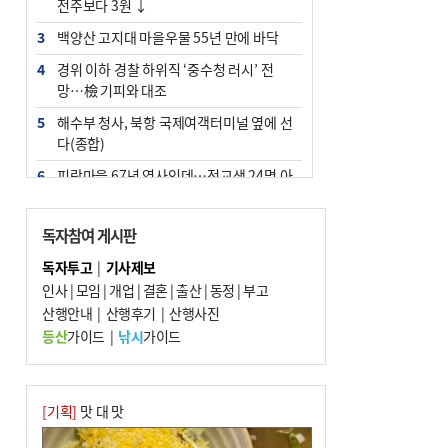
전주보다 3원 ↓
3
백양산 고지대 마을우물 55년 만에 바닥
4
경위 이하 경찰 하위직 ‘중수청 러시’ 전
망…檢 기피와 대조
5
해수부 청사, 북항 국제여객터미널 옆에 선
다(종합)
6
피란마을 67년 역사인데…전교생 24명 아
미초 통폐합 기로
7
부울경 주말부터 비소식…‘극한 폭염’ 한풀
독자참여 게시판
꺾일 듯
독자투고
|
기사제보
8
“낙동강권 삼락·을숙도·다대포 연결해 서
인사
|
모임
|
개업
|
결혼
|
출산
|
동정
|
부고
부산 관광 키우자”
산행안내
|
산행후기
|
산행사진
9
오늘의 날씨- 2026년 8월 7일
등산
가이드
|
낚시
가이드
10
외국인 선원 ‘인신매매 경유지’ 된 부산…
우려가 현실로
[기획]
맛 대 맛