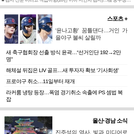
스포츠 +
‘윤나고황’ 꿈틀댄다…거인 가
을야구 불씨 살릴까
새 축구협회장 선출 방식 윤곽…“선거인단 192→2만
명”
해체설 뒤집은 LIV 골프…새 투자자 확보 ‘기사회생’
프로야구 취소…11일부터 재개
라커룸 냉탕 등장…폭염 경기취소 속출에 PS 셈법 복
잡
울산·경남 소식
진주성의 역사, 빛과 미디어로