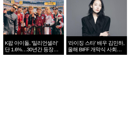
K팝 아이돌, '밀리언셀러'
‘라이징 스타’ 배우 김민하,
단 1.6%…30년간 등장
올해 BIFF 개막식 사회자
1182개팀 전수조사
확정