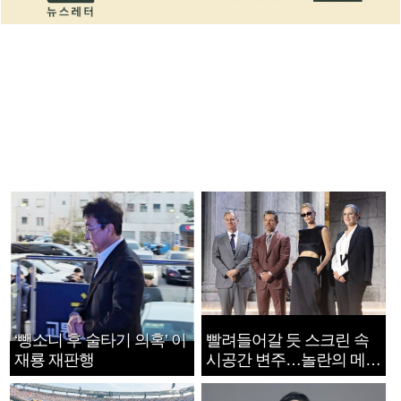
‘뺑소니 후 술타기 의혹’ 이
빨려들어갈 듯 스크린 속
재룡 재판행
시공간 변주…놀란의 메시
지는 ‘전쟁 속죄’