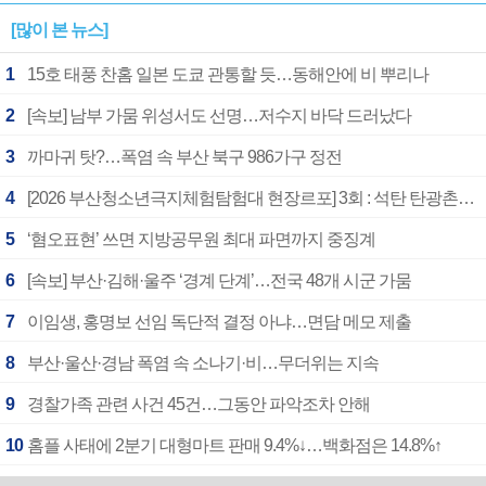
[많이 본 뉴스]
1
15호 태풍 찬홈 일본 도쿄 관통할 듯…동해안에 비 뿌리나
2
[속보] 남부 가뭄 위성서도 선명…저수지 바닥 드러났다
3
까마귀 탓?…폭염 속 부산 북구 986가구 정전
4
[2026 부산청소년극지체험탐험대 현장르포] 3회 : 석탄 탄광촌에서 북극 연구의 중심지로
5
‘혐오표현’ 쓰면 지방공무원 최대 파면까지 중징계
6
[속보] 부산·김해·울주 ‘경계 단계’…전국 48개 시군 가뭄
7
이임생, 홍명보 선임 독단적 결정 아냐…면담 메모 제출
8
부산·울산·경남 폭염 속 소나기·비…무더위는 지속
9
경찰가족 관련 사건 45건…그동안 파악조차 안해
10
홈플 사태에 2분기 대형마트 판매 9.4%↓…백화점은 14.8%↑