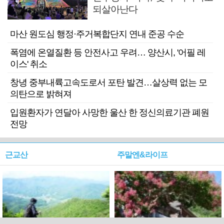
되살아난다
마산 원도심 행정·주거복합단지 연내 준공 수순
폭염에 온열질환 등 안전사고 우려… 양산시, '어필 레
이스' 취소
창녕 중부내륙고속도로서 포탄 발견…살상력 없는 모
의탄으로 밝혀져
입원환자가 연달아 사망한 울산 한 정신의료기관 폐원
전망
근교산
주말엔&라이프