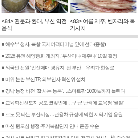
<84> 관문과 환대, 부산 역전
<83> 여름 제주, 벤자리와 독
음식
가시치
■ 해수부 청사, 북항 국제여객터미널 옆에 선다(종합)
■ 2028 유엔 해양총회 개최지, ‘부산이냐 제주냐’ 10일 결정
■ 외국인 선원 ‘인신매매 경유지’ 된 부산…우려가 현실로
■ 비위 논란 부산TP, 외부인사 혁신위 설치
■ 경남 농정 비전 ‘잘 사는 농촌’…스마트팜 1000㏊까지 늘린다
■ 교육혁신선도지 공모 코앞인데…구·군 난색에 교육청 ‘쩔쩔’
■ 르노 못 타는 부산시장…관용차 규정에 막힌 지역기업 응원
■ 마산 원도심 행정·주거복합단지 연내 준공 수순
■ 검사 신분 버리고 직급하향(10년 이하 저연차 검사)…檢 중수청행 기피