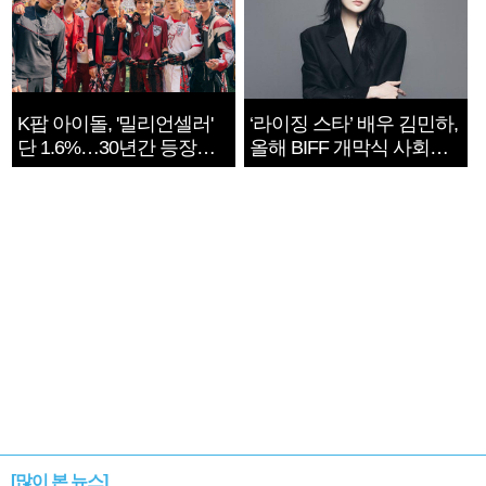
K팝 아이돌, '밀리언셀러'
‘라이징 스타’ 배우 김민하,
단 1.6%…30년간 등장
올해 BIFF 개막식 사회자
1182개팀 전수조사
확정
[많이 본 뉴스]