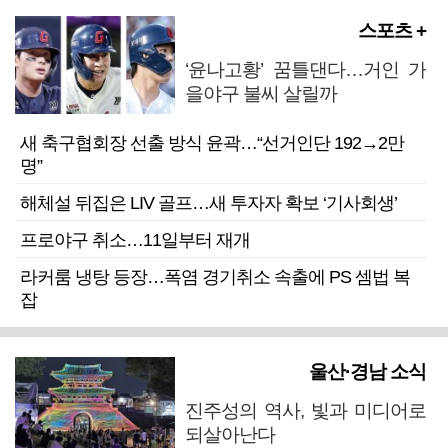
스포츠 +
‘윤나고황’ 꿈틀댄다…거인 가
을야구 불씨 살릴까
새 축구협회장 선출 방식 윤곽…“선거인단 192→2만
명”
해체설 뒤집은 LIV 골프…새 투자자 확보 ‘기사회생’
프로야구 취소…11일부터 재개
라커룸 냉탕 등장…폭염 경기취소 속출에 PS 셈법 복
잡
울산·경남 소식
진주성의 역사, 빛과 미디어로
되살아난다