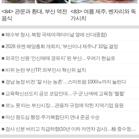
<84> 관문과 환대, 부산 역전
<83> 여름 제주, 벤자리와 독
음식
가시치
■ 해수부 청사, 북항 국제여객터미널 옆에 선다(종합)
■ 2028 유엔 해양총회 개최지, ‘부산이냐 제주냐’ 10일 결정
■ 외국인 선원 ‘인신매매 경유지’ 된 부산…우려가 현실로
■ 비위 논란 부산TP, 외부인사 혁신위 설치
■ 경남 농정 비전 ‘잘 사는 농촌’…스마트팜 1000㏊까지 늘린다
■ 교육혁신선도지 공모 코앞인데…구·군 난색에 교육청 ‘쩔쩔’
■ 르노 못 타는 부산시장…관용차 규정에 막힌 지역기업 응원
■ 마산 원도심 행정·주거복합단지 연내 준공 수순
■ 검사 신분 버리고 직급하향(10년 이하 저연차 검사)…檢 중수청행 기피