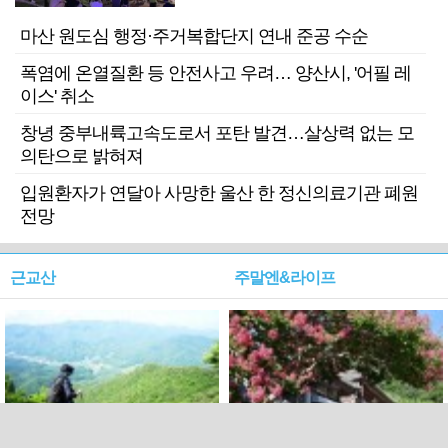
마산 원도심 행정·주거복합단지 연내 준공 수순
폭염에 온열질환 등 안전사고 우려… 양산시, '어필 레
이스' 취소
창녕 중부내륙고속도로서 포탄 발견…살상력 없는 모
의탄으로 밝혀져
입원환자가 연달아 사망한 울산 한 정신의료기관 폐원
전망
근교산
주말엔&라이프