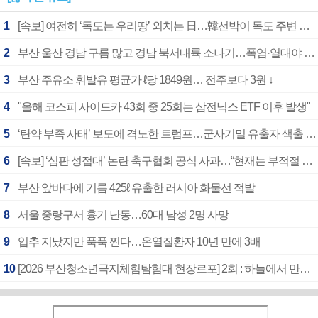
1
[속보] 여전히 ‘독도는 우리땅’ 외치는 日…韓선박이 독도 주변 해양조사 활동하자 반발
2
부산 울산 경남 구름 많고 경남 북서내륙 소나기…폭염·열대야 계속
3
부산 주유소 휘발유 평균가 ℓ당 1849원… 전주보다 3원 ↓
4
"올해 코스피 사이드카 43회 중 25회는 삼전닉스 ETF 이후 발생"
5
‘탄약 부족 사태’ 보도에 격노한 트럼프…군사기밀 유출자 색출 지시
6
[속보] ‘심판 성접대’ 논란 축구협회 공식 사과…“현재는 부적절 행위 없어”
7
부산 앞바다에 기름 425ℓ 유출한 러시아 화물선 적발
8
서울 중랑구서 흉기 난동…60대 남성 2명 사망
9
입추 지났지만 푹푹 찐다…온열질환자 10년 만에 3배
10
[2026 부산청소년극지체험탐험대 현장르포] 2회 : 하늘에서 만난 얼음의 나라