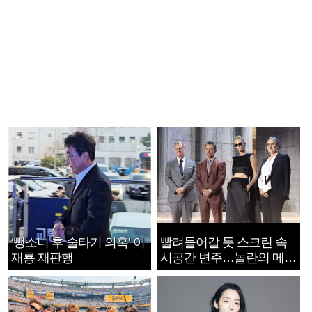
‘뺑소니 후 술타기 의혹’ 이
빨려들어갈 듯 스크린 속
재룡 재판행
시공간 변주…놀란의 메시
지는 ‘전쟁 속죄’