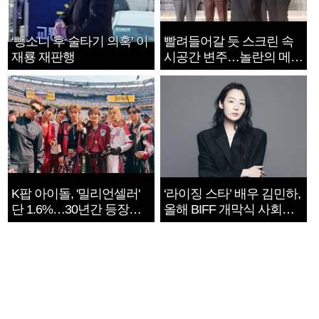
‘뺑소니 후 술타기 의혹’ 이
빨려들어갈 듯 스크린 속
재룡 재판행
시공간 변주…놀란의 메시
지는 ‘전쟁 속죄’
K팝 아이돌, '밀리언셀러'
‘라이징 스타’ 배우 김민하,
단 1.6%…30년간 등장
올해 BIFF 개막식 사회자
1182개팀 전수조사
확정