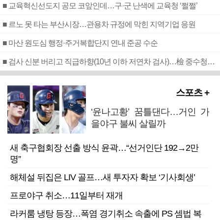
■ 교육혁신선도지 공모 코앞인데…구·군 난색에 교육청 ‘쩔쩔’
■ 르노 못 타는 부산시장…관용차 규정에 막힌 지역기업 응원
■ 마산 원도심 행정·주거복합단지 연내 준공 수순
■ 검사 신분 버리고 직급하향(10년 이하 저연차 검사)…檢 중수청행 기피
스포츠 +
‘윤나고황’ 꿈틀댄다…거인 가
을야구 불씨 살릴까
새 축구협회장 선출 방식 윤곽…“선거인단 192→2만
명”
해체설 뒤집은 LIV 골프…새 투자자 확보 ‘기사회생’
프로야구 취소…11일부터 재개
라커룸 냉탕 등장…폭염 경기취소 속출에 PS 셈법 복