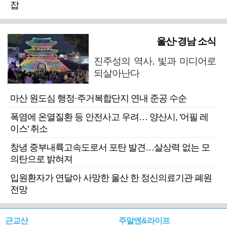
잡
울산·경남 소식
진주성의 역사, 빛과 미디어로
되살아난다
마산 원도심 행정·주거복합단지 연내 준공 수순
폭염에 온열질환 등 안전사고 우려… 양산시, '어필 레
이스' 취소
창녕 중부내륙고속도로서 포탄 발견…살상력 없는 모
의탄으로 밝혀져
입원환자가 연달아 사망한 울산 한 정신의료기관 폐원
전망
근교산
주말엔&라이프