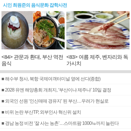
시인 최원준의 음식문화 잡학사전
<84> 관문과 환대, 부산 역전
<83> 여름 제주, 벤자리와 독
음식
가시치
■ 해수부 청사, 북항 국제여객터미널 옆에 선다(종합)
■ 2028 유엔 해양총회 개최지, ‘부산이냐 제주냐’ 10일 결정
■ 외국인 선원 ‘인신매매 경유지’ 된 부산…우려가 현실로
■ 비위 논란 부산TP, 외부인사 혁신위 설치
■ 경남 농정 비전 ‘잘 사는 농촌’…스마트팜 1000㏊까지 늘린다