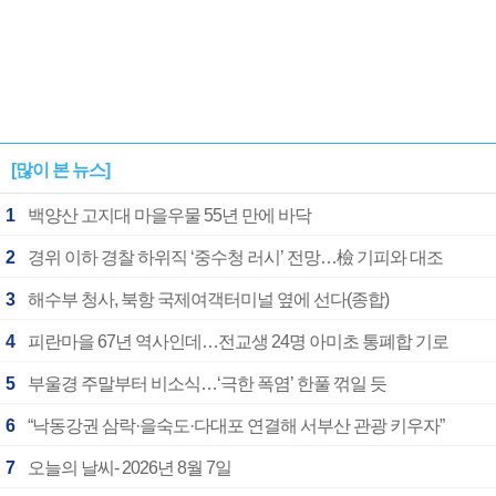
[많이 본 뉴스]
1
백양산 고지대 마을우물 55년 만에 바닥
2
경위 이하 경찰 하위직 ‘중수청 러시’ 전망…檢 기피와 대조
3
해수부 청사, 북항 국제여객터미널 옆에 선다(종합)
4
피란마을 67년 역사인데…전교생 24명 아미초 통폐합 기로
5
부울경 주말부터 비소식…‘극한 폭염’ 한풀 꺾일 듯
6
“낙동강권 삼락·을숙도·다대포 연결해 서부산 관광 키우자”
7
오늘의 날씨- 2026년 8월 7일