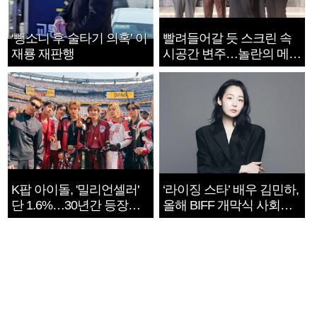
‘뺑소니 후 술타기 의혹’ 이
빨려들어갈 듯 스크린 속
재룡 재판행
시공간 변주…놀란의 메시
지는 ‘전쟁 속죄’
K팝 아이돌, '밀리언셀러'
‘라이징 스타’ 배우 김민하,
단 1.6%…30년간 등장
올해 BIFF 개막식 사회자
1182개팀 전수조사
확정