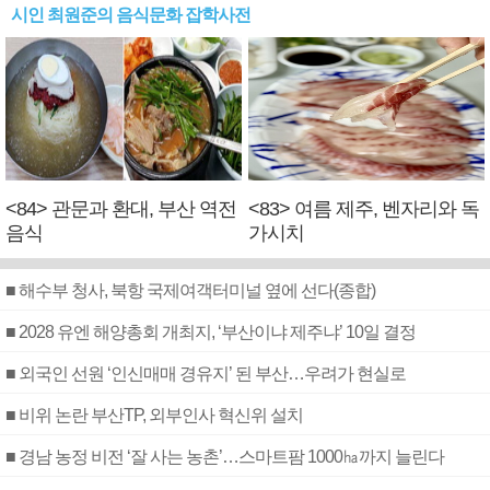
시인 최원준의 음식문화 잡학사전
<84> 관문과 환대, 부산 역전
<83> 여름 제주, 벤자리와 독
음식
가시치
■ 해수부 청사, 북항 국제여객터미널 옆에 선다(종합)
■ 2028 유엔 해양총회 개최지, ‘부산이냐 제주냐’ 10일 결정
■ 외국인 선원 ‘인신매매 경유지’ 된 부산…우려가 현실로
■ 비위 논란 부산TP, 외부인사 혁신위 설치
■ 경남 농정 비전 ‘잘 사는 농촌’…스마트팜 1000㏊까지 늘린다