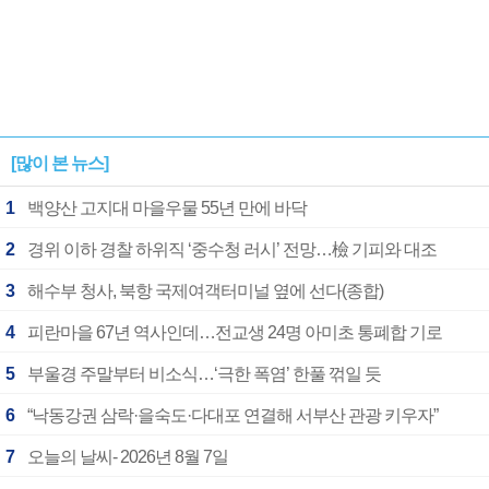
[많이 본 뉴스]
1
백양산 고지대 마을우물 55년 만에 바닥
2
경위 이하 경찰 하위직 ‘중수청 러시’ 전망…檢 기피와 대조
3
해수부 청사, 북항 국제여객터미널 옆에 선다(종합)
4
피란마을 67년 역사인데…전교생 24명 아미초 통폐합 기로
5
부울경 주말부터 비소식…‘극한 폭염’ 한풀 꺾일 듯
6
“낙동강권 삼락·을숙도·다대포 연결해 서부산 관광 키우자”
7
오늘의 날씨- 2026년 8월 7일