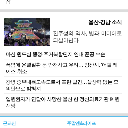
잡
울산·경남 소식
진주성의 역사, 빛과 미디어로
되살아난다
마산 원도심 행정·주거복합단지 연내 준공 수순
폭염에 온열질환 등 안전사고 우려… 양산시, '어필 레
이스' 취소
창녕 중부내륙고속도로서 포탄 발견…살상력 없는 모
의탄으로 밝혀져
입원환자가 연달아 사망한 울산 한 정신의료기관 폐원
전망
근교산
주말엔&라이프