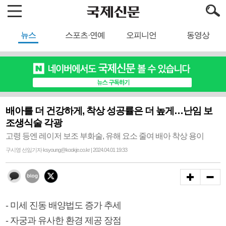
뉴스
스포츠·연예
오피니언
동영상
배아를 더 건강하게, 착상 성공률은 더 높게…난임 보
조생식술 각광
고령 등엔 레이저 보조 부화술, 유해 요소 줄여 배아 착상 용이
구시영 선임기자 ksyoung@kookje.co.kr | 2024.04.01 19:33
- 미세 진동 배양법도 증가 추세
- 자궁과 유사한 환경 제공 장점