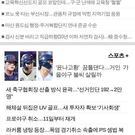
■ 교육혁신선도지 공모 코앞인데…구·군 난색에 교육청 ‘쩔쩔’
■ 르노 못 타는 부산시장…관용차 규정에 막힌 지역기업 응원
■ 마산 원도심 행정·주거복합단지 연내 준공 수순
■ 검사 신분 버리고 직급하향(10년 이하 저연차 검사)…檢 중수청행 기피
스포츠 +
‘윤나고황’ 꿈틀댄다…거인 가
을야구 불씨 살릴까
새 축구협회장 선출 방식 윤곽…“선거인단 192→2만
명”
해체설 뒤집은 LIV 골프…새 투자자 확보 ‘기사회생’
프로야구 취소…11일부터 재개
라커룸 냉탕 등장…폭염 경기취소 속출에 PS 셈법 복