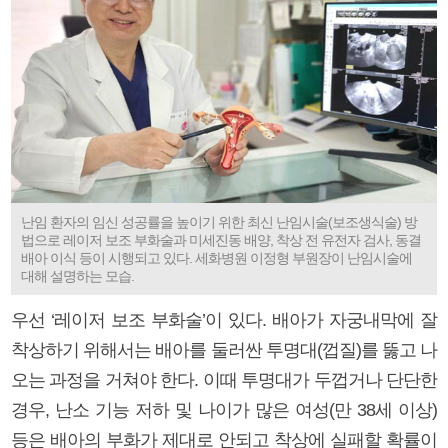
난임 환자의 임신 성공률을 높이기 위한 최신 난임시술(보조생식술) 방
법으로 레이저 보조 부화술과 미세진동 배양, 착상 전 유전자 검사, 동결
배아 이식 등이 시행되고 있다. 세화병원 이정형 부원장이 난임시술에
대해 설명하는 모습.
우선 ‘레이저 보조 부화술’이 있다. 배아가 자궁내막에 잘
착상하기 위해서는 배아를 둘러싼 투명대(껍질)를 뚫고 나
오는 과정을 거쳐야 한다. 이때 투명대가 두껍거나 단단한
경우, 난소 기능 저하 및 나이가 많은 여성(만 38세 이상)
등은 배아의 부화가 제대로 안되고 착상에 실패할 확률이