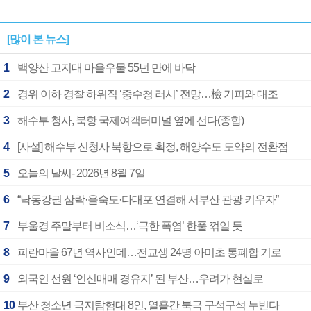
[많이 본 뉴스]
1
백양산 고지대 마을우물 55년 만에 바닥
2
경위 이하 경찰 하위직 ‘중수청 러시’ 전망…檢 기피와 대조
3
해수부 청사, 북항 국제여객터미널 옆에 선다(종합)
4
[사설] 해수부 신청사 북항으로 확정, 해양수도 도약의 전환점
5
오늘의 날씨- 2026년 8월 7일
6
“낙동강권 삼락·을숙도·다대포 연결해 서부산 관광 키우자”
7
부울경 주말부터 비소식…‘극한 폭염’ 한풀 꺾일 듯
8
피란마을 67년 역사인데…전교생 24명 아미초 통폐합 기로
9
외국인 선원 ‘인신매매 경유지’ 된 부산…우려가 현실로
10
부산 청소년 극지탐험대 8인, 열흘간 북극 구석구석 누빈다