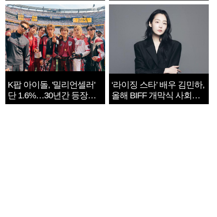
지는 ‘전쟁 속죄’
K팝 아이돌, '밀리언셀러'
‘라이징 스타’ 배우 김민하,
단 1.6%…30년간 등장
올해 BIFF 개막식 사회자
1182개팀 전수조사
확정