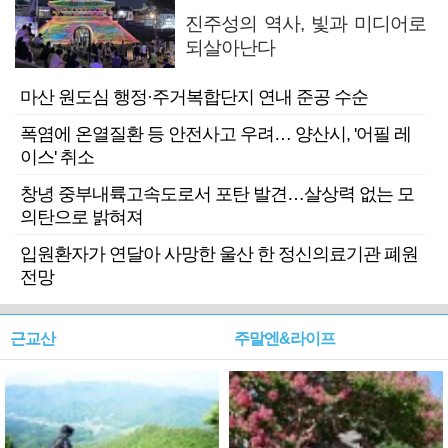
진주성의 역사, 빛과 미디어로
되살아난다
마산 원도심 행정·주거복합단지 연내 준공 수순
폭염에 온열질환 등 안전사고 우려… 양산시, '어필 레
이스' 취소
창녕 중부내륙고속도로서 포탄 발견…살상력 없는 모
의탄으로 밝혀져
입원환자가 연달아 사망한 울산 한 정신의료기관 폐원
전망
근교산
주말엔&라이프