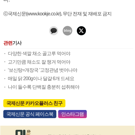
ⓒ국제신문(www.kookje.co.kr), 무단 전재 및 재배포 금지
관련
기사
다양한 색깔 채소 골고루 먹어야
고기만큼 채소도 잘 챙겨 먹어야
‘보신탕=개장국 ’고정관념 벗어나야
매일 닭 200g이나 달걀 6개 드세요
나이 들수록 단백질 충분히 섭취해야
국제신문 카카오플러스 친구
국제신문 공식 페이스북
인스타그램