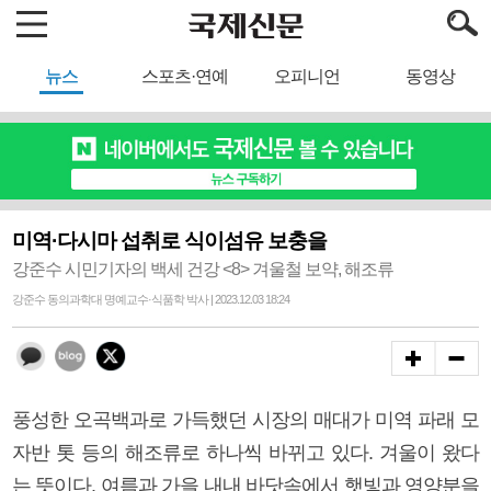
뉴스
스포츠·연예
오피니언
동영상
미역·다시마 섭취로 식이섬유 보충을
강준수 시민기자의 백세 건강 <8> 겨울철 보약, 해조류
강준수 동의과학대 명예교수·식품학 박사 | 2023.12.03 18:24
풍성한 오곡백과로 가득했던 시장의 매대가 미역 파래 모
자반 톳 등의 해조류로 하나씩 바뀌고 있다. 겨울이 왔다
는 뜻이다. 여름과 가을 내내 바닷속에서 햇빛과 영양분을