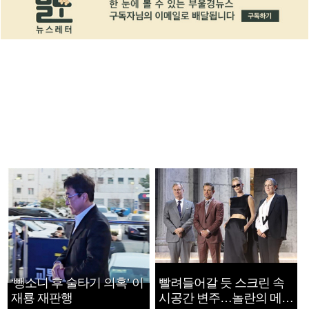
‘뺑소니 후 술타기 의혹’ 이
빨려들어갈 듯 스크린 속
재룡 재판행
시공간 변주…놀란의 메시