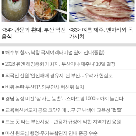
<84> 관문과 환대, 부산 역전
<83> 여름 제주, 벤자리와 독
음식
가시치
■ 해수부 청사, 북항 국제여객터미널 옆에 선다(종합)
■ 2028 유엔 해양총회 개최지, ‘부산이냐 제주냐’ 10일 결정
■ 외국인 선원 ‘인신매매 경유지’ 된 부산…우려가 현실로
■ 비위 논란 부산TP, 외부인사 혁신위 설치
■ 경남 농정 비전 ‘잘 사는 농촌’…스마트팜 1000㏊까지 늘린다
■ 교육혁신선도지 공모 코앞인데…구·군 난색에 교육청 ‘쩔쩔’
■ 르노 못 타는 부산시장…관용차 규정에 막힌 지역기업 응원
■ 마산 원도심 행정·주거복합단지 연내 준공 수순