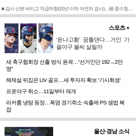
■ 검사 신분 버리고 직급하향(10년 이하 저연차 검사)…檢 중수청행 기피
스포츠 +
‘윤나고황’ 꿈틀댄다…거인 가
을야구 불씨 살릴까
새 축구협회장 선출 방식 윤곽…“선거인단 192→2만
명”
해체설 뒤집은 LIV 골프…새 투자자 확보 ‘기사회생’
프로야구 취소…11일부터 재개
라커룸 냉탕 등장…폭염 경기취소 속출에 PS 셈법 복
잡
울산·경남 소식