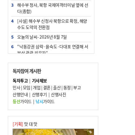
3
해수부 청사, 북항 국제여객터미널 옆에 선
다(종합)
4
[사설] 해수부 신청사 북항으로 확정, 해양
수도 도약의 전환점
5
오늘의 날씨- 2026년 8월 7일
6
“낙동강권 삼락·을숙도·다대포 연결해 서
부산 관광 키우자”
7
부울경 주말부터 비소식…‘극한 폭염’ 한풀
꺾일 듯
독자참여 게시판
8
피란마을 67년 역사인데…전교생 24명 아
독자투고
|
기사제보
미초 통폐합 기로
인사
|
모임
|
개업
|
결혼
|
출산
|
동정
|
부고
9
산행안내
외국인 선원 ‘인신매매 경유지’ 된 부산…
|
산행후기
|
산행사진
우려가 현실로
등산
가이드
|
낚시
가이드
10
교육혁신선도지 공모 코앞인데…구·군 난
색에 교육청 ‘쩔쩔’
[기획]
맛 대 맛