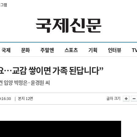
타그램
국제
문화
주말엔
스포츠
기획
인터뷰
T
마요…교감 쌓이면 가족 된답니다”
견 입양 박정은·윤경원 씨
:16:30
| 본지 12면
글자 크기