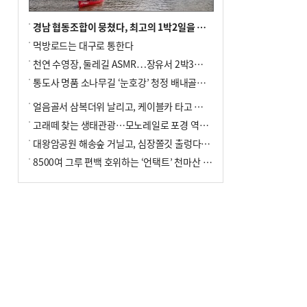
경남 협동조합이 뭉쳤다, 최고의 1박2일을 위해
먹방로드는 대구로 통한다
천연 수영장, 둘레길 ASMR…장유서 2박3일 소확행
통도사 명품 소나무길 ‘눈호강’ 청정 배내골서 더위 싹
얼음골서 삼복더위 날리고, 케이블카 타고 신선놀음
고래떼 찾는 생태관광…모노레일로 포경 역사여행
대왕암공원 해송숲 거닐고, 심장쫄깃 출렁다리 건너봐
8500여 그루 편백 호위하는 ‘언택트’ 천마산 산림욕장