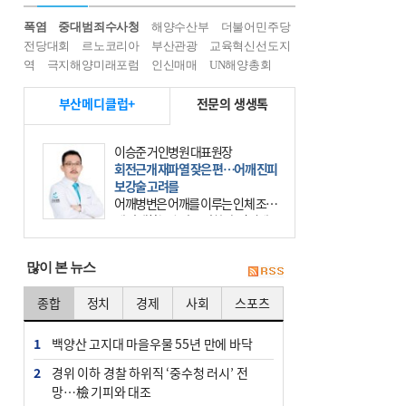
폭염
중대범죄수사청
해양수산부
더불어민주당
전당대회
르노코리아
부산관광
교육혁신선도지
역
극지해양미래포럼
인신매매
UN해양총회
부산메디클럽+
전문의 생생톡
이승준 거인병원 대표원장
회전근개 재파열 잦은 편…어깨 진피
보강술 고려를
어깨병변은 어깨를 이루는 인체 조직
에 발생하는 손상을 말한다. 여기에
는 오십견과 회전근개 증후군, 어깨
의 석회성 힘줄염 등이 있다. 국민건
많이 본 뉴스
강보험에 의하면 어깨병변
종합
정치
경제
사회
스포츠
1
백양산 고지대 마을우물 55년 만에 바닥
2
경위 이하 경찰 하위직 ‘중수청 러시’ 전
망…檢 기피와 대조