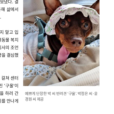
보냈다. 결
통해 삶에서
.
지 말고 입
려동물 복지
리사의 조언
양을 결심했
에 걸쳐 센터
 ‘구울’이
을 하러 간
예쁘게 단장한 박 씨 반려견 ‘구울’. 박정은 씨·윤
경원 씨 제공
지를 만나게