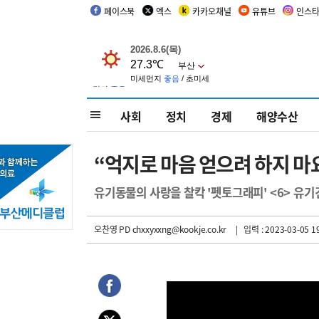
페이스북
엑스
카카오채널
유튜브
인스
사회
정치
경제
해양수산
“억지로 마음 얻으려 하지 
유기동물의 사랑을 찰칵 '펫토그래피' <6> 유기
오찬영 PD chxxyxxng@kookje.co.kr
| 입력 : 2023-03-05 19