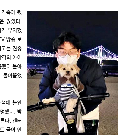
 가족이 됐
은 않았다.
제가 무지했
TV 방송 보
지고는 견종
각각의 아이
출했다 돌아
다 물어뜯었
구석에 불안
명했다. 박
른다. 센터
도 굳이 안