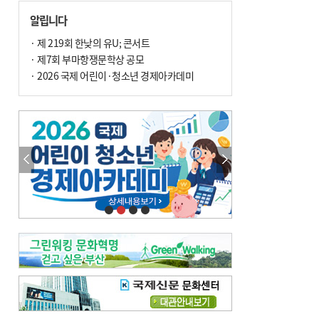
손 떨림, 늙음 증거일까 질병 신호일까
알립니다
윤화정의 한방 이야기
[전체보기]
냉기 직접 닿으면 ‘구안와사’ 위험
· 제 219회 한낮의 유U; 콘서트
· 제7회 부마항쟁문학상 공모
의료 다이제스트
[전체보기]
환자경험평가 지역 1위·전국 2위 外
· 2026 국제 어린이·청소년 경제아카데미
우수 인공신장실 인증 획득 外
이유림의 한방 이야기
[전체보기]
한방치료, 통증 관리의 새 해법
정영자 시민기자의 웰니스
[전체보기]
습한 여름…몸 깨우는 ‘순환 처방전’
자연·쉼에서 찾는 ‘웰니스 처방전’
조성우의 한방 이야기
[전체보기]
봄의 설렘보다 먼저 내 몸의 달램
진료실에서
[전체보기]
청소 안 한 에어컨 ‘레지오넬라균’ 득실…여름철 폐렴 부른다
B형 간염은 ‘간암 시한폭탄’…비활동기 환자도 꼭 6개월 주기 검사
최수지의 한방 이야기
[전체보기]
‘생리 안 해서 편하다’는 위험한 착각