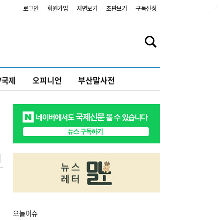
2
로그인
회원가입
지면보기
초판보기
구독신청
V국제
오피니언
부산말사전
오늘
이슈