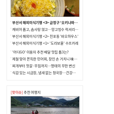
부산서 해외미식기행 <3> 금정구 ‘오키나와키친’
캐비어 품고, 솜사탕 얹고…망고빙수 럭셔리한 진화
부산서 해외미식기행 <2> 전포동 ‘바오하우스’
부산서 해외미식기행 <1> ‘도라보울’ 수프카레
‘어디GO’ 이용자 추천 배달 맛집 톱3는?
제철 맞아 쫀득한 민어회, 장인 손 거치니 味친 한상
찌개부터 젓갈·무침까지…명태의 무한 변신
식감 있는 시금장, 냄새 없는 청국장…건강한 발효 밥상
[핫이슈]
추천 여행지