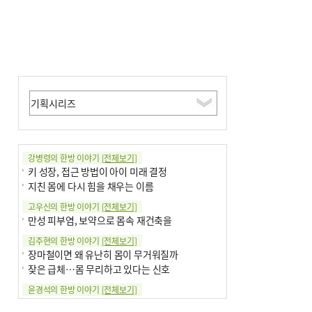
강병령의 한방 이야기
[전체보기]
키 성장, 접근 방법이 아이 미래 결정
지친 몸에 다시 힘을 채우는 이름
고우신의 한방 이야기
[전체보기]
만성 피부염, 보약으로 몸속 재건축을
김주현의 한방 이야기
[전체보기]
장마철이면 왜 유난히 몸이 무거워질까
잦은 급체…몸 무리하고 있다는 신호
윤경석의 한방 이야기
[전체보기]
땀 멈추려 하지 말고 원인부터 찾아야