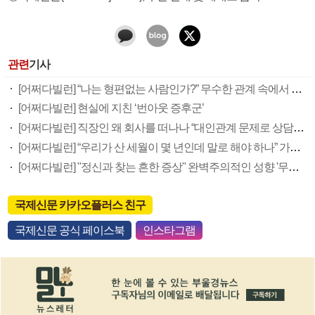
관련
기사
[어쩌다빌런] “나는 형편없는 사람인가?” 무수한 관계 속에서 스트레스 받지 않으려면
[어쩌다빌런] 현실에 지친 ‘번아웃 증후군’
[어쩌다빌런] 직장인 왜 회사를 떠나나 “대인관계 문제로 상담을 많이 오시는데”
[어쩌다빌런] “우리가 산 세월이 몇 년인데 말로 해야 하나” 가족 갈등 해결점은 ‘부부 관계’에서
[어쩌다빌런] "정신과 찾는 흔한 증상" 완벽주의적인 성향 '무대공포증'
국제신문 카카오플러스 친구
국제신문 공식 페이스북
인스타그램