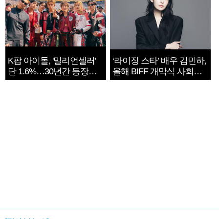
K팝 아이돌, '밀리언셀러'
‘라이징 스타’ 배우 김민하,
단 1.6%…30년간 등장
올해 BIFF 개막식 사회자
1182개팀 전수조사
확정