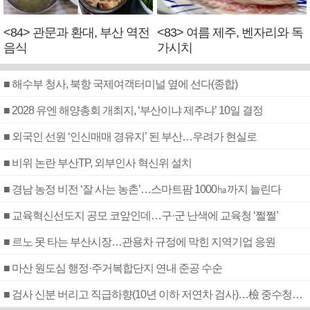
<84> 관문과 환대, 부산 역전
<83> 여름 제주, 벤자리와 독
음식
가시치
■ 해수부 청사, 북항 국제여객터미널 옆에 선다(종합)
■ 2028 유엔 해양총회 개최지, ‘부산이냐 제주냐’ 10일 결정
■ 외국인 선원 ‘인신매매 경유지’ 된 부산…우려가 현실로
■ 비위 논란 부산TP, 외부인사 혁신위 설치
■ 경남 농정 비전 ‘잘 사는 농촌’…스마트팜 1000㏊까지 늘린다
■ 교육혁신선도지 공모 코앞인데…구·군 난색에 교육청 ‘쩔쩔’
■ 르노 못 타는 부산시장…관용차 규정에 막힌 지역기업 응원
■ 마산 원도심 행정·주거복합단지 연내 준공 수순
■ 검사 신분 버리고 직급하향(10년 이하 저연차 검사)…檢 중수청행 기피