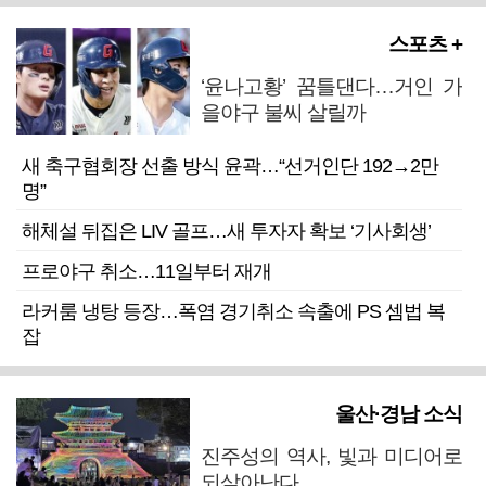
스포츠 +
‘윤나고황’ 꿈틀댄다…거인 가
을야구 불씨 살릴까
새 축구협회장 선출 방식 윤곽…“선거인단 192→2만
명”
해체설 뒤집은 LIV 골프…새 투자자 확보 ‘기사회생’
프로야구 취소…11일부터 재개
라커룸 냉탕 등장…폭염 경기취소 속출에 PS 셈법 복
잡
울산·경남 소식
진주성의 역사, 빛과 미디어로
되살아난다