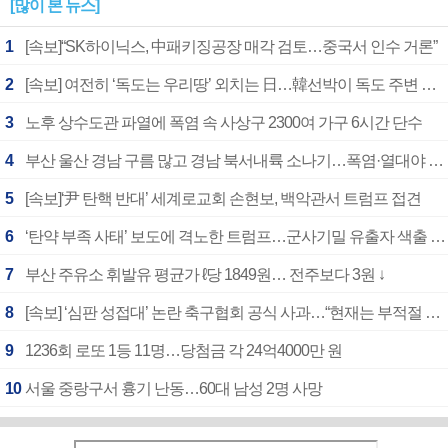
[많이 본 뉴스]
1
[속보]“SK하이닉스, 中패키징공장 매각 검토…중국서 인수 거론”
2
[속보] 여전히 ‘독도는 우리땅’ 외치는 日…韓선박이 독도 주변 해양조사 활동하자 반발
3
노후 상수도관 파열에 폭염 속 사상구 2300여 가구 6시간 단수
4
부산 울산 경남 구름 많고 경남 북서내륙 소나기…폭염·열대야 계속
5
[속보]‘尹 탄핵 반대’ 세계로교회 손현보, 백악관서 트럼프 접견
6
‘탄약 부족 사태’ 보도에 격노한 트럼프…군사기밀 유출자 색출 지시
7
부산 주유소 휘발유 평균가 ℓ당 1849원… 전주보다 3원 ↓
8
[속보] ‘심판 성접대’ 논란 축구협회 공식 사과…“현재는 부적절 행위 없어”
9
1236회 로또 1등 11명…당첨금 각 24억4000만 원
10
서울 중랑구서 흉기 난동…60대 남성 2명 사망