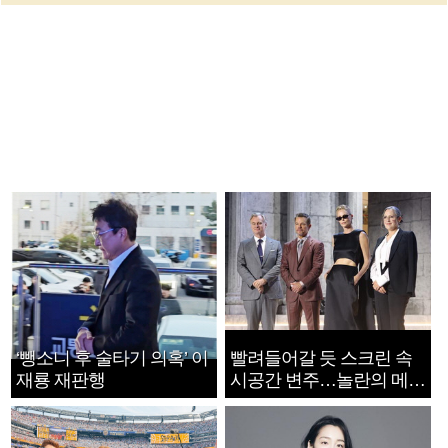
‘뺑소니 후 술타기 의혹’ 이
빨려들어갈 듯 스크린 속
재룡 재판행
시공간 변주…놀란의 메시
지는 ‘전쟁 속죄’