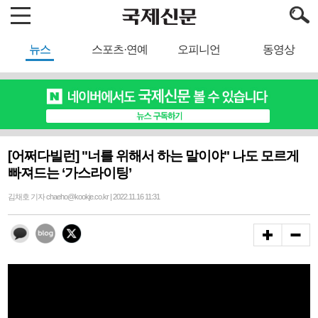
뉴스
스포츠·연예
오피니언
동영상
[어쩌다빌런] "너를 위해서 하는 말이야" 나도 모르게
빠져드는 ‘가스라이팅’
김채호 기자 chaeho@kookje.co.kr | 2022.11.16 11:31