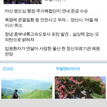
마산 원도심 행정·주거복합단지 연내 준공 수순
폭염에 온열질환 등 안전사고 우려… 양산시, '어필 레
이스' 취소
창녕 중부내륙고속도로서 포탄 발견…살상력 없는 모
의탄으로 밝혀져
입원환자가 연달아 사망한 울산 한 정신의료기관 폐원
전망
근교산
주말엔&라이프