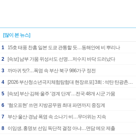
[많이 본 뉴스]
1
15호 태풍 찬홈 일본 도쿄 관통할 듯…동해안에 비 뿌리나
2
[속보] 남부 가뭄 위성서도 선명…저수지 바닥 드러났다
3
까마귀 탓?…폭염 속 부산 북구 986가구 정전
4
[2026 부산청소년극지체험탐험대 현장르포] 3회 : 석탄 탄광촌에서 북극 연구의 중심지로
5
[속보] 부산·김해·울주 ‘경계 단계’…전국 48개 시군 가뭄
6
‘혐오표현’ 쓰면 지방공무원 최대 파면까지 중징계
7
부산·울산·경남 폭염 속 소나기·비…무더위는 지속
8
이임생, 홍명보 선임 독단적 결정 아냐…면담 메모 제출