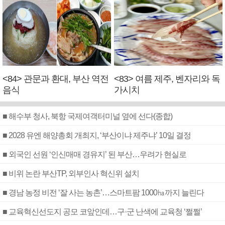
<84> 관문과 환대, 부산 역전
<83> 여름 제주, 벤자리와 독
음식
가시치
■ 해수부 청사, 북항 국제여객터미널 옆에 선다(종합)
■ 2028 유엔 해양총회 개최지, ‘부산이냐 제주냐’ 10일 결정
■ 외국인 선원 ‘인신매매 경유지’ 된 부산…우려가 현실로
■ 비위 논란 부산TP, 외부인사 혁신위 설치
■ 경남 농정 비전 ‘잘 사는 농촌’…스마트팜 1000㏊까지 늘린다
■ 교육혁신선도지 공모 코앞인데…구·군 난색에 교육청 ‘쩔쩔’