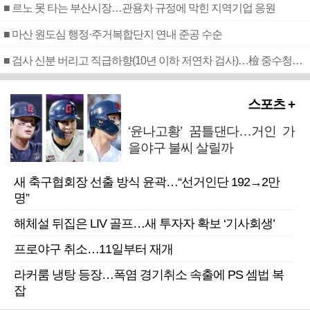
■ 르노 못 타는 부산시장…관용차 규정에 막힌 지역기업 응원
■ 마산 원도심 행정·주거복합단지 연내 준공 수순
■ 검사 신분 버리고 직급하향(10년 이하 저연차 검사)…檢 중수청행 기피
스포츠 +
‘윤나고황’ 꿈틀댄다…거인 가
을야구 불씨 살릴까
새 축구협회장 선출 방식 윤곽…“선거인단 192→2만
명”
해체설 뒤집은 LIV 골프…새 투자자 확보 ‘기사회생’
프로야구 취소…11일부터 재개
라커룸 냉탕 등장…폭염 경기취소 속출에 PS 셈법 복
잡