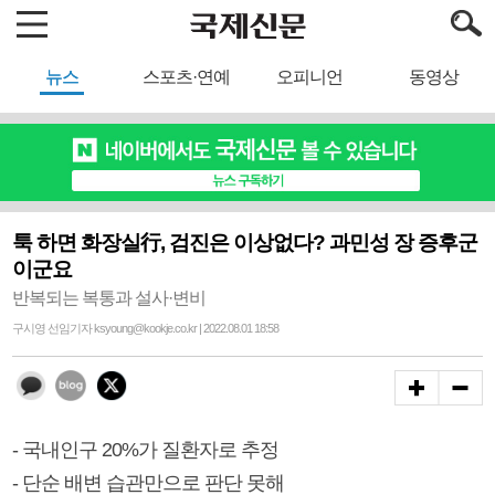
뉴스
스포츠·연예
오피니언
동영상
툭 하면 화장실行, 검진은 이상없다? 과민성 장 증후군
이군요
반복되는 복통과 설사·변비
구시영 선임기자 ksyoung@kookje.co.kr | 2022.08.01 18:58
- 국내인구 20%가 질환자로 추정
- 단순 배변 습관만으로 판단 못해