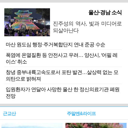
울산·경남 소식
진주성의 역사, 빛과 미디어로
되살아난다
마산 원도심 행정·주거복합단지 연내 준공 수순
폭염에 온열질환 등 안전사고 우려… 양산시, '어필 레
이스' 취소
창녕 중부내륙고속도로서 포탄 발견…살상력 없는 모
의탄으로 밝혀져
입원환자가 연달아 사망한 울산 한 정신의료기관 폐원
전망
근교산
주말엔&라이프