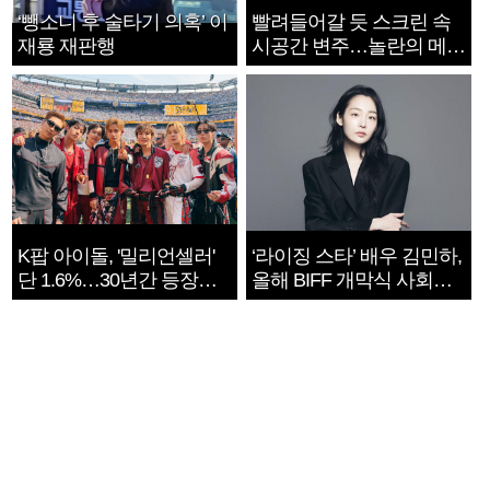
‘뺑소니 후 술타기 의혹’ 이
빨려들어갈 듯 스크린 속
재룡 재판행
시공간 변주…놀란의 메시
지는 ‘전쟁 속죄’
K팝 아이돌, '밀리언셀러'
‘라이징 스타’ 배우 김민하,
단 1.6%…30년간 등장
올해 BIFF 개막식 사회자
1182개팀 전수조사
확정