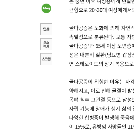
은 중년 이후 여성층에게 빈발한
균형으로 20~30대 여성에게서
골다공증은 노화에 의해 자연적
속발성으로 분류된다. 보통 자
골다공증’과 65세 이상 노년층
성은 내분비 질환(당뇨병 갑상
연 스테로이드의 장기 복용으로
골다공증이 위험한 이유는 자각
약해지고, 이로 인해 골절이 발
목뼈 척추 고관절 등으로 남성보
자립 기능에 장애가 생겨 삶의 
다양한 합병증이 발생해 죽음에 
이 15%로, 유방암 사망률인 1