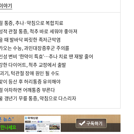
 이야기
관절 통증, 추나·약침으로 복합치료
성적 관절 통증, 척추 바로 세워야 좋아져
걸을 때 발바닥 찌릿한 족저근막염
다가오는 수능, 과민대장증후군 주의를
인성 변비 ‘한약이 특효’…추나 치료 땐 재발 줄어
건강한 다이어트, 척추 교정에서 출발
 괴기, 턱관절 장애 원인 될 수도
봄맞이 등산 후 허리통증 유의해야
봄철 아차하면 어깨통증 부른다
울 갱년기 무릎 통증, 약침으로 다스리자