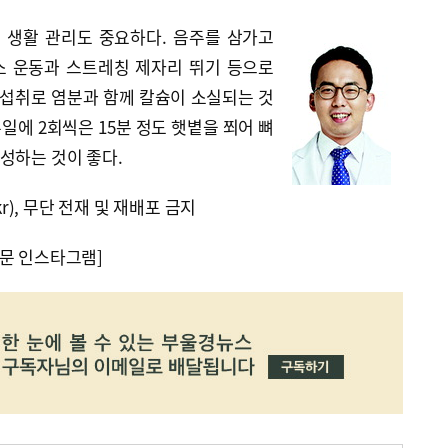
 생활 관리도 중요하다. 음주를 삼가고
소 운동과 스트레칭 제자리 뛰기 등으로
 섭취로 염분과 함께 칼슘이 소실되는 것
일에 2회씩은 15분 정도 햇볕을 쬐어 뼈
성하는 것이 좋다.
kr), 무단 전재 및 재배포 금지
문 인스타그램]