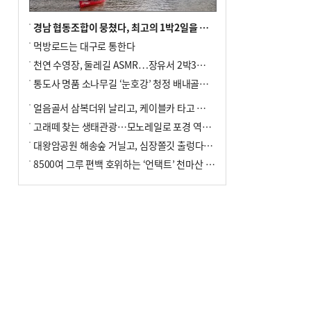
경남 협동조합이 뭉쳤다, 최고의 1박2일을 위해
먹방로드는 대구로 통한다
천연 수영장, 둘레길 ASMR…장유서 2박3일 소확행
통도사 명품 소나무길 ‘눈호강’ 청정 배내골서 더위 싹
얼음골서 삼복더위 날리고, 케이블카 타고 신선놀음
고래떼 찾는 생태관광…모노레일로 포경 역사여행
대왕암공원 해송숲 거닐고, 심장쫄깃 출렁다리 건너봐
8500여 그루 편백 호위하는 ‘언택트’ 천마산 산림욕장