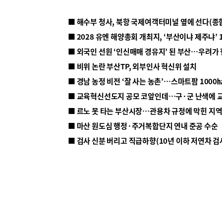
■ 해수부 청사, 북항 국제여객터미널 옆에 선다(종
■ 2028 유엔 해양총회 개최지, ‘부산이냐 제주냐’ 
■ 외국인 선원 ‘인신매매 경유지’ 된 부산…우려가
■ 비위 논란 부산TP, 외부인사 혁신위 설치
■ 르노 못 타는 부산시장…관용차 규정에 막힌 지
■ 마산 원도심 행정·주거복합단지 연내 준공 수순