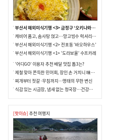
주 요건' 등 고심
부산서 해외미식기행 <3> 금정구 ‘오키나와키친’
캐비어 품고, 솜사탕 얹고…망고빙수 럭셔리한 진화
부산서 해외미식기행 <2> 전포동 ‘바오하우스’
부산서 해외미식기행 <1> ‘도라보울’ 수프카레
‘어디GO’ 이용자 추천 배달 맛집 톱3는?
제철 맞아 쫀득한 민어회, 장인 손 거치니 味친 한상
찌개부터 젓갈·무침까지…명태의 무한 변신
식감 있는 시금장, 냄새 없는 청국장…건강한 발효 밥상
[핫이슈]
추천 여행지