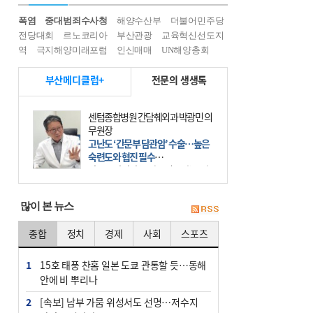
폭염
중대범죄수사청
해양수산부
더불어민주당
전당대회
르노코리아
부산관광
교육혁신선도지
역
극지해양미래포럼
인신매매
UN해양총회
부산메디클럽+
전문의 생생톡
센텀종합병원 간담췌외과 박광민 의
무원장
고난도 ‘간문부 담관암’ 수술…높은
숙련도와 협진 필수
간문부 담관암(클라츠킨 종양)은 좌
우 간에서 나오는, 담관(담즙 배출 경
로)이 합쳐지는 부위인 ‘간문부(肝門
많이 본 뉴스
部)’에 생기는 악성 종양이다. 간동맥
문맥 림프절 담
종합
정치
경제
사회
스포츠
1
15호 태풍 찬홈 일본 도쿄 관통할 듯…동해
안에 비 뿌리나
2
[속보] 남부 가뭄 위성서도 선명…저수지