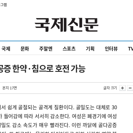
타그램
국제
문화
주말엔
스포츠
기획
인터뷰
T
공증 한약·침으로 호전 가능
| 본지 17면
글자 크기
서 쉽게 골절되는 골격계 질환이다. 골밀도는 대체로 30
가 들어감에 따라 서서히 감소한다. 여성은 폐경기에 여성
밀도 감소 속도가 매우 빨라진다. 이런 까닭에 골다공증