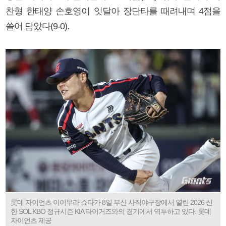
찬형 한태양 손호영이 잇달아 장단타를 때려내며 4점을
쓸어 담았다(9-0).
롯데 자이언츠 이이무라 쇼타가 8일 부산 사직야구장에서 열린 2026 신
한 SOL KBO 정규시즌 KIA 타이거즈와의 경기에서 역투하고 있다. 롯데
자이언츠 제공