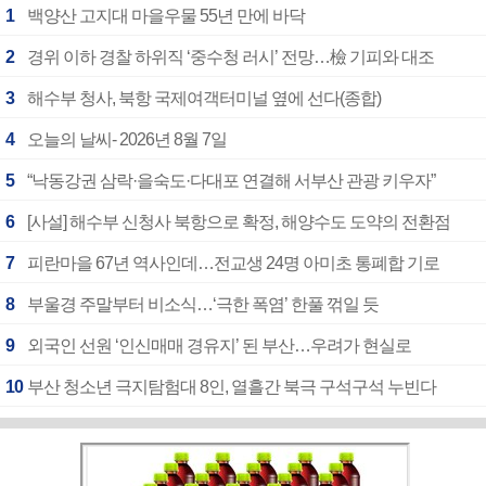
1
백양산 고지대 마을우물 55년 만에 바닥
2
경위 이하 경찰 하위직 ‘중수청 러시’ 전망…檢 기피와 대조
3
해수부 청사, 북항 국제여객터미널 옆에 선다(종합)
4
오늘의 날씨- 2026년 8월 7일
5
“낙동강권 삼락·을숙도·다대포 연결해 서부산 관광 키우자”
6
[사설] 해수부 신청사 북항으로 확정, 해양수도 도약의 전환점
7
피란마을 67년 역사인데…전교생 24명 아미초 통폐합 기로
8
부울경 주말부터 비소식…‘극한 폭염’ 한풀 꺾일 듯
9
외국인 선원 ‘인신매매 경유지’ 된 부산…우려가 현실로
10
부산 청소년 극지탐험대 8인, 열흘간 북극 구석구석 누빈다