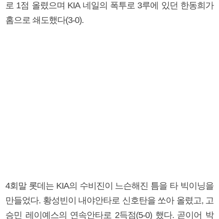
로 1점 올렸으며 KIA 네일의 폭투로 3루에 있던 한동희가
홈으로 쇄도했다(3-0).
4회말 롯데는 KIA의 수비진이 느슨해진 틈을 타 빅이닝을
만들었다. 황성빈이 내야안타로 신호탄을 쏘아 올렸고, 고
승민 레이예스의 연속안타로 2득점(5-0) 했다. 곧이어 박