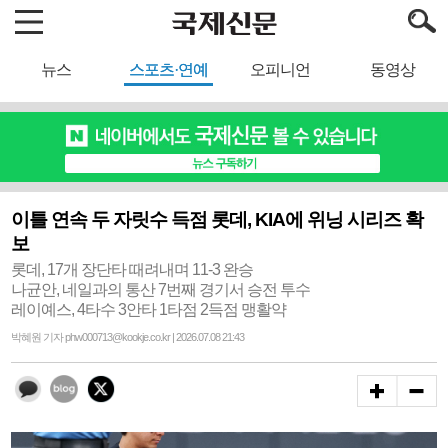
뉴스
스포츠·연예
오피니언
동영상
이틀 연속 두 자릿수 득점 롯데, KIA에 위닝 시리즈 확
보
롯데, 17개 장단타 때려내며 11-3 완승
나균안, 네일과의 통산 7번째 경기서 승전 투수
레이예스, 4타수 3안타 1타점 2득점 맹활약
박혜원 기자 phw000713@kookje.co.kr | 2026.07.08 21:43