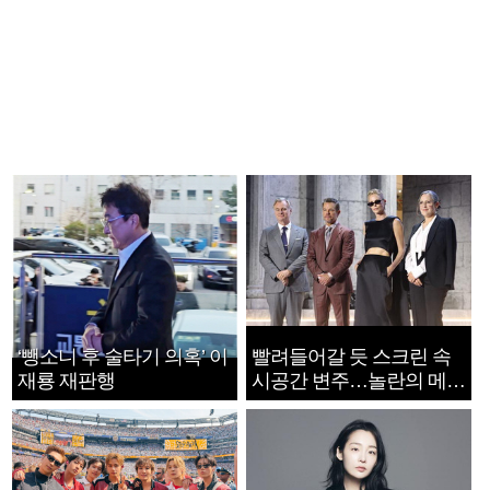
‘뺑소니 후 술타기 의혹’ 이
빨려들어갈 듯 스크린 속
재룡 재판행
시공간 변주…놀란의 메시
지는 ‘전쟁 속죄’