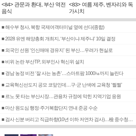
<84> 관문과 환대, 부산 역전
<83> 여름 제주, 벤자리와 독
음식
가시치
■ 해수부 청사, 북항 국제여객터미널 옆에 선다(종합)
■ 2028 유엔 해양총회 개최지, ‘부산이냐 제주냐’ 10일 결정
■ 외국인 선원 ‘인신매매 경유지’ 된 부산…우려가 현실로
■ 비위 논란 부산TP, 외부인사 혁신위 설치
■ 경남 농정 비전 ‘잘 사는 농촌’…스마트팜 1000㏊까지 늘린다
■ 교육혁신선도지 공모 코앞인데…구·군 난색에 교육청 ‘쩔쩔’
■ 르노 못 타는 부산시장…관용차 규정에 막힌 지역기업 응원
■ 마산 원도심 행정·주거복합단지 연내 준공 수순
■ 검사 신분 버리고 직급하향(10년 이하 저연차 검사)…檢 중수청행 기피