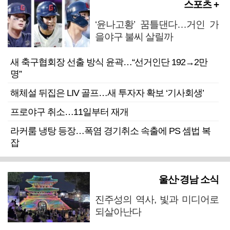
스포츠 +
‘윤나고황’ 꿈틀댄다…거인 가
을야구 불씨 살릴까
새 축구협회장 선출 방식 윤곽…“선거인단 192→2만
명”
해체설 뒤집은 LIV 골프…새 투자자 확보 ‘기사회생’
프로야구 취소…11일부터 재개
라커룸 냉탕 등장…폭염 경기취소 속출에 PS 셈법 복
잡
울산·경남 소식
진주성의 역사, 빛과 미디어로
되살아난다