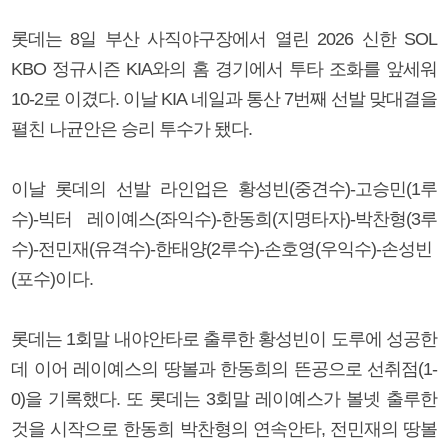
롯데는 8일 부산 사직야구장에서 열린 2026 신한 SOL
KBO 정규시즌 KIA와의 홈 경기에서 투타 조화를 앞세워
10-2로 이겼다. 이날 KIA 네일과 통산 7번째 선발 맞대결을
펼친 나균안은 승리 투수가 됐다.
이날 롯데의 선발 라인업은 황성빈(중견수)-고승민(1루
수)-빅터 레이예스(좌익수)-한동희(지명타자)-박찬형(3루
수)-전민재(유격수)-한태양(2루수)-손호영(우익수)-손성빈
(포수)이다.
롯데는 1회말 내야안타로 출루한 황성빈이 도루에 성공한
데 이어 레이예스의 땅볼과 한동희의 뜬공으로 선취점(1-
0)을 기록했다. 또 롯데는 3회말 레이예스가 볼넷 출루한
것을 시작으로 한동희 박찬형의 연속안타, 전민재의 땅볼