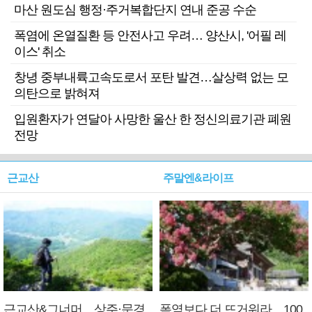
마산 원도심 행정·주거복합단지 연내 준공 수순
폭염에 온열질환 등 안전사고 우려… 양산시, '어필 레
이스' 취소
창녕 중부내륙고속도로서 포탄 발견…살상력 없는 모
의탄으로 밝혀져
입원환자가 연달아 사망한 울산 한 정신의료기관 폐원
전망
근교산
주말엔&라이프
근교산&그너머…상주·문경
폭염보다 더 뜨거워라…100