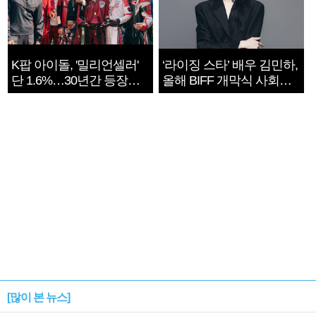
K팝 아이돌, '밀리언셀러'
‘라이징 스타’ 배우 김민하,
단 1.6%…30년간 등장
올해 BIFF 개막식 사회자
1182개팀 전수조사
확정
[많이 본 뉴스]