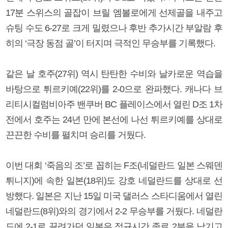
17분 스위스의 골잡이 브릴 엠볼로에게 선제골을 내주고
슈팅 수도 6-27로 크게 밀렸으나 후반 추가시간 부알람 후
히의 ‘극장 동점 골’이 터지며 극적인 무승부를 기록했다.
같은 날 호주(27위) 역시 탄탄한 수비와 날카로운 역습을
바탕으로 튀르키예(22위)를 2-0으로 완파했다. 캐나다 브
리티시컬럼비아주 밴쿠버 BC 플레이스에서 열린 D조 1차
전에서 호주는 24년 만에 본선에 나선 튀르키예를 상대로
끈끈한 수비를 펼치며 승리를 거뒀다.
이번 대회 ‘죽음의 조’로 꼽히는 F조(네덜란드 일본 스웨덴
튀니지)에 속한 일본(18위)도 강호 네덜란드를 상대로 선
방했다. 일본은 지난 15일 미국 댈러스 스타디움에서 열린
네덜란드(8위)와의 경기에서 2-2 무승부를 거뒀다. 네덜란
드에 2-1로 끌려가던 일본은 정규시간 종료 2분을 남기고