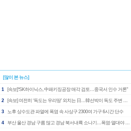
[많이 본 뉴스]
1
[속보]“SK하이닉스, 中패키징공장 매각 검토…중국서 인수 거론”
2
[속보] 여전히 ‘독도는 우리땅’ 외치는 日…韓선박이 독도 주변 해양조사 활동하자 반발
3
노후 상수도관 파열에 폭염 속 사상구 2300여 가구 6시간 단수
4
부산 울산 경남 구름 많고 경남 북서내륙 소나기…폭염·열대야 계속