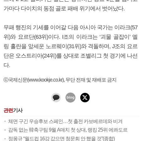
가마다 다이치의 동점 골로 패배 위기에서 벗어났다.
무패 행진의 기세를 이어갈 다음 아시아 국가는 이라크(57
위)와 요르단(63위)이다. I조의 이라크는 ‘괴물 골잡이’ 엘
링 홀란을 앞세운 노르웨이(31위)와 격돌하며, J조의 요르
단은 오스트리아(24위)를 상대로 조별리그 첫 경기에 나선
다.
ⓒ국제신문(www.kookje.co.kr), 무단 전재 및 재배포 금지
관련
기사
체면 구긴 우승후보 스페인…첫 출전 카보베르데와 비겨
감독 없는 韓축구팀 9월 A매치 첫 상대, 랭킹 25위 에콰도르
정몽규 “월드컵 16강 갔으면 청문회 안 했을 것”(종합)