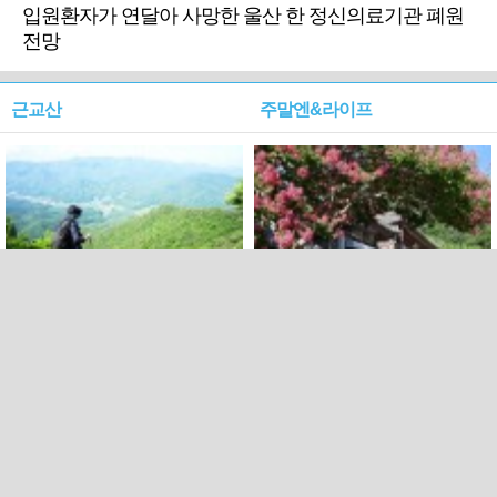
입원환자가 연달아 사망한 울산 한 정신의료기관 폐원
전망
근교산
주말엔&라이프
근교산&그너머…상주·문경
폭염보다 더 뜨거워라…100
청화산~시루봉
일을 붉게 불태울 ‘선비정신’
피었네
PC버전
엑스
페이스북
Copyright ⓒ 2015 All rights reserved by 국제신문