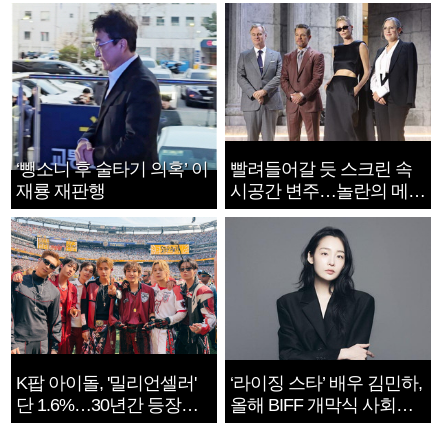
‘뺑소니 후 술타기 의혹’ 이
빨려들어갈 듯 스크린 속
재룡 재판행
시공간 변주…놀란의 메시
지는 ‘전쟁 속죄’
K팝 아이돌, '밀리언셀러'
‘라이징 스타’ 배우 김민하,
단 1.6%…30년간 등장
올해 BIFF 개막식 사회자
1182개팀 전수조사
확정