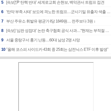
5
[속보]‘尹 탄핵 반대’ 세계로교회 손현보, 백악관서 트럼프 접견
6
‘탄약 부족 사태’ 보도에 격노한 트럼프…군사기밀 유출자 색출 지시
7
부산 주유소 휘발유 평균가 ℓ당 1849원… 전주보다 3원 ↓
8
[속보] ‘심판 성접대’ 논란 축구협회 공식 사과…“현재는 부적절 행위 없어”
9
서울 중랑구서 흉기 난동…60대 남성 2명 사망
10
"올해 코스피 사이드카 43회 중 25회는 삼전닉스 ETF 이후 발생"