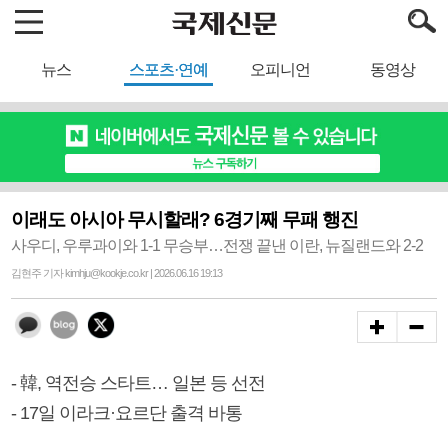
뉴스
스포츠·연예
오피니언
동영상
이래도 아시아 무시할래? 6경기째 무패 행진
사우디, 우루과이와 1-1 무승부…전쟁 끝낸 이란, 뉴질랜드와 2-2
김현주 기자 kimhju@kookje.co.kr | 2026.06.16 19:13
- 韓, 역전승 스타트… 일본 등 선전
- 17일 이라크·요르단 출격 바통