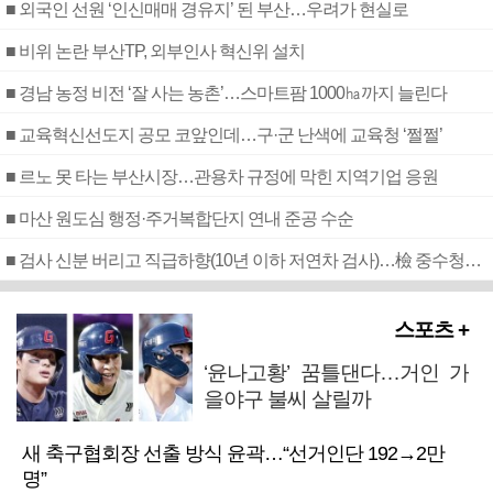
■ 외국인 선원 ‘인신매매 경유지’ 된 부산…우려가 현실로
■ 비위 논란 부산TP, 외부인사 혁신위 설치
■ 경남 농정 비전 ‘잘 사는 농촌’…스마트팜 1000㏊까지 늘린다
■ 교육혁신선도지 공모 코앞인데…구·군 난색에 교육청 ‘쩔쩔’
■ 르노 못 타는 부산시장…관용차 규정에 막힌 지역기업 응원
■ 마산 원도심 행정·주거복합단지 연내 준공 수순
■ 검사 신분 버리고 직급하향(10년 이하 저연차 검사)…檢 중수청행 기피
스포츠 +
‘윤나고황’ 꿈틀댄다…거인 가
을야구 불씨 살릴까
새 축구협회장 선출 방식 윤곽…“선거인단 192→2만
명”