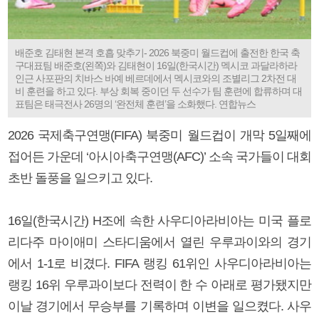
배준호 김태현 본격 호흡 맞추기- 2026 북중미 월드컵에 출전한 한국 축
구대표팀 배준호(왼쪽)와 김태현이 16일(한국시간) 멕시코 과달라하라
인근 사포판의 치바스 바예 베르데에서 멕시코와의 조별리그 2차전 대
비 훈련을 하고 있다. 부상 회복 중이던 두 선수가 팀 훈련에 합류하며 대
표팀은 태극전사 26명의 ‘완전체 훈련’을 소화했다. 연합뉴스
2026 국제축구연맹(FIFA) 북중미 월드컵이 개막 5일째에
접어든 가운데 ‘아시아축구연맹(AFC)’ 소속 국가들이 대회
초반 돌풍을 일으키고 있다.
16일(한국시간) H조에 속한 사우디아라비아는 미국 플로
리다주 마이애미 스타디움에서 열린 우루과이와의 경기
에서 1-1로 비겼다. FIFA 랭킹 61위인 사우디아라비아는
랭킹 16위 우루과이보다 전력이 한 수 아래로 평가됐지만
이날 경기에서 무승부를 기록하며 이변을 일으켰다. 사우