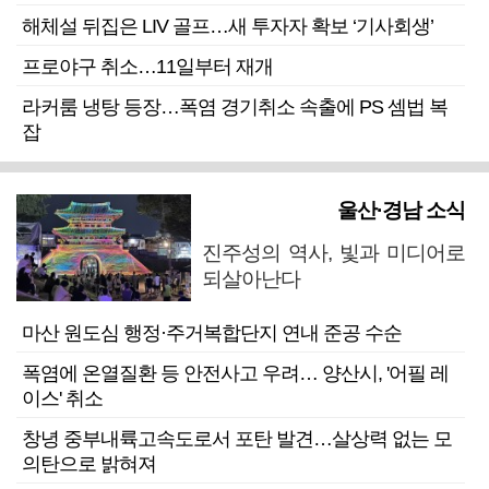
해체설 뒤집은 LIV 골프…새 투자자 확보 ‘기사회생’
프로야구 취소…11일부터 재개
라커룸 냉탕 등장…폭염 경기취소 속출에 PS 셈법 복
잡
울산·경남 소식
진주성의 역사, 빛과 미디어로
되살아난다
마산 원도심 행정·주거복합단지 연내 준공 수순
폭염에 온열질환 등 안전사고 우려… 양산시, '어필 레
이스' 취소
창녕 중부내륙고속도로서 포탄 발견…살상력 없는 모
의탄으로 밝혀져