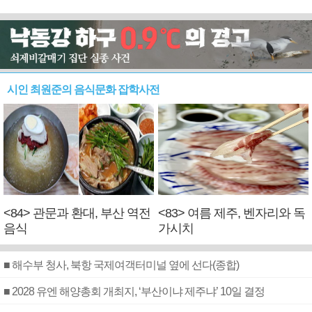
시인 최원준의 음식문화 잡학사전
<84> 관문과 환대, 부산 역전
<83> 여름 제주, 벤자리와 독
음식
가시치
■ 해수부 청사, 북항 국제여객터미널 옆에 선다(종합)
■ 2028 유엔 해양총회 개최지, ‘부산이냐 제주냐’ 10일 결정