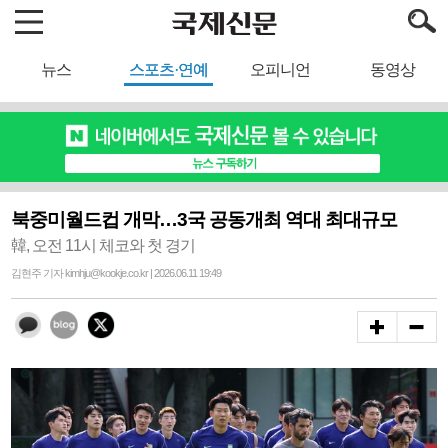
뉴스
스포츠·연예
오피니언
동영상
북중미월드컵 개막…3국 공동개최 역대 최대규모
韓, 오전 11시 체코와 첫 경기
김현주 기자 kimhju@kookje.co.kr | 2026.06.11 19:49