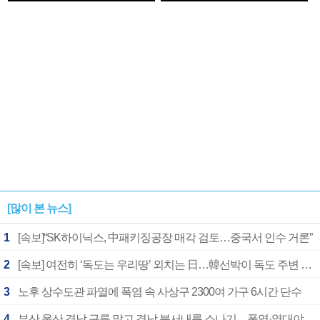
1182개팀 전수조사
확정
[많이 본 뉴스]
1
[속보]“SK하이닉스, 中패키징공장 매각 검토…중국서 인수 거론”
2
[속보] 여전히 ‘독도는 우리땅’ 외치는 日…韓선박이 독도 주변 해양조사 활동하자 반발
3
노후 상수도관 파열에 폭염 속 사상구 2300여 가구 6시간 단수
4
부산 울산 경남 구름 많고 경남 북서내륙 소나기…폭염·열대야 계속