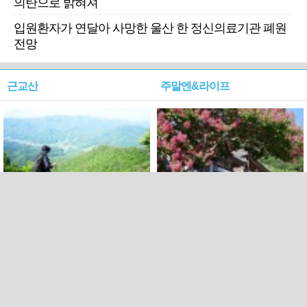
의탄으로 밝혀져
입원환자가 연달아 사망한 울산 한 정신의료기관 폐원
전망
근교산
주말엔&라이프
근교산&그너머…상주·문경
폭염보다 더 뜨거워라…100
청화산~시루봉
일을 붉게 불태울 ‘선비정신’
피었네
PC버전
엑스
페이스북
Copyright ⓒ 2015 All rights reserved by 국제신문