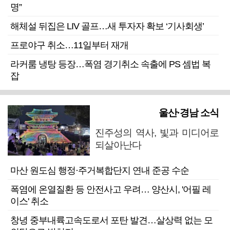
명”
해체설 뒤집은 LIV 골프…새 투자자 확보 ‘기사회생’
프로야구 취소…11일부터 재개
라커룸 냉탕 등장…폭염 경기취소 속출에 PS 셈법 복
잡
울산·경남 소식
진주성의 역사, 빛과 미디어로
되살아난다
마산 원도심 행정·주거복합단지 연내 준공 수순
폭염에 온열질환 등 안전사고 우려… 양산시, '어필 레
이스' 취소
창녕 중부내륙고속도로서 포탄 발견…살상력 없는 모