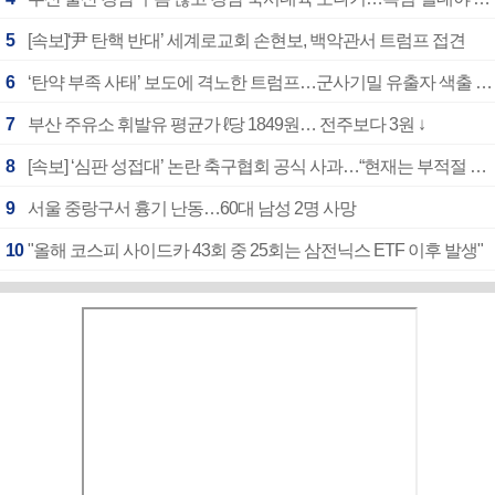
5
[속보]‘尹 탄핵 반대’ 세계로교회 손현보, 백악관서 트럼프 접견
6
‘탄약 부족 사태’ 보도에 격노한 트럼프…군사기밀 유출자 색출 지시
7
부산 주유소 휘발유 평균가 ℓ당 1849원… 전주보다 3원 ↓
8
[속보] ‘심판 성접대’ 논란 축구협회 공식 사과…“현재는 부적절 행위 없어”
9
서울 중랑구서 흉기 난동…60대 남성 2명 사망
10
"올해 코스피 사이드카 43회 중 25회는 삼전닉스 ETF 이후 발생"