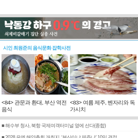
시인 최원준의 음식문화 잡학사전
<84> 관문과 환대, 부산 역전
<83> 여름 제주, 벤자리와 독
음식
가시치
■ 해수부 청사, 북항 국제여객터미널 옆에 선다(종합)
■ 2028 유엔 해양총회 개최지, ‘부산이냐 제주냐’ 10일 결정