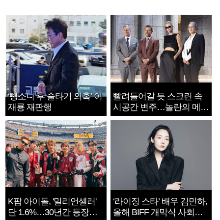
‘뺑소니 후 술타기 의혹’ 이
빨려들어갈 듯 스크린 속
재룡 재판행
시공간 변주…놀란의 메시
지는 ‘전쟁 속죄’
K팝 아이돌, '밀리언셀러'
‘라이징 스타’ 배우 김민하,
단 1.6%…30년간 등장
올해 BIFF 개막식 사회자