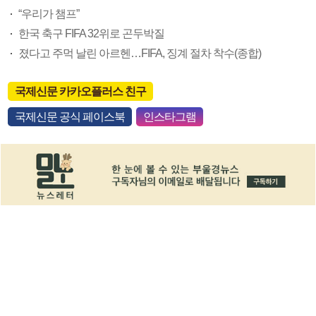
“우리가 챔프”
한국 축구 FIFA 32위로 곤두박질
졌다고 주먹 날린 아르헨…FIFA, 징계 절차 착수(종합)
국제신문 카카오플러스 친구
국제신문 공식 페이스북
인스타그램