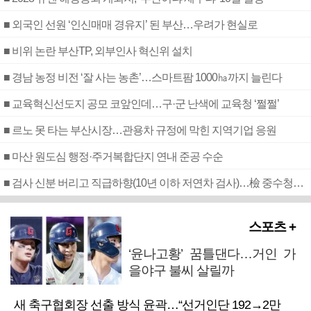
■ 외국인 선원 ‘인신매매 경유지’ 된 부산…우려가 현실로
■ 비위 논란 부산TP, 외부인사 혁신위 설치
■ 경남 농정 비전 ‘잘 사는 농촌’…스마트팜 1000㏊까지 늘린다
■ 교육혁신선도지 공모 코앞인데…구·군 난색에 교육청 ‘쩔쩔’
■ 르노 못 타는 부산시장…관용차 규정에 막힌 지역기업 응원
■ 마산 원도심 행정·주거복합단지 연내 준공 수순
■ 검사 신분 버리고 직급하향(10년 이하 저연차 검사)…檢 중수청행 기피
스포츠 +
‘윤나고황’ 꿈틀댄다…거인 가
을야구 불씨 살릴까
새 축구협회장 선출 방식 윤곽…“선거인단 192→2만