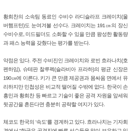
황희찬의 소속팀 동료인 수비수 라디슬라프 크레이치(울
버햄프턴)도 눈여겨볼 선수다. 크레이치는 191㎝의 장신
수비수로, 미드필더도 소화할 수 있을 만큼 왕성한 활동량
과 패스 능력을 갖췄다는 평가를 받는다.
약점은 있다. 주전 수비진인 크레이치와 로빈 흐라나치(호
펜하임), 슈테판 찰루펙(슬라비아 프라하)의 평균 신장은
190㎝에 이른다. 키가 큰 만큼 제공권과 몸싸움 면에서 유
리하지만 민첩성은 비교적 떨어질 수밖에 없다. 한국이 손
흥민과 황희찬 등 빠르고 기술이 좋은 공격 자원을 앞세워
뒷공간을 흔든다면 충분히 공략할 여지가 있다.
체코도 한국의 ‘속도’를 경계하고 있다. 흐라나치는 기자회
견에서 “한국은 공격진에 빠른 선수들을 많이 보유하고 있