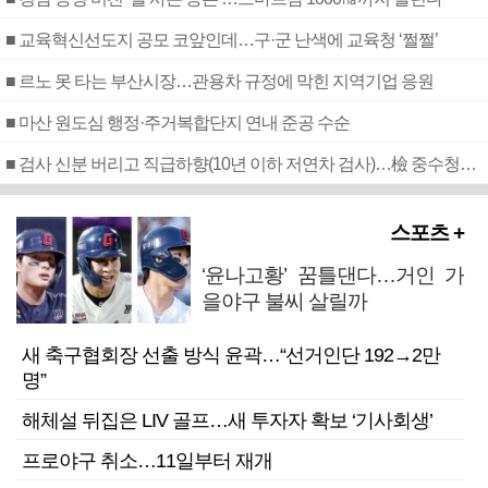
■ 교육혁신선도지 공모 코앞인데…구·군 난색에 교육청 ‘쩔쩔’
■ 르노 못 타는 부산시장…관용차 규정에 막힌 지역기업 응원
■ 마산 원도심 행정·주거복합단지 연내 준공 수순
■ 검사 신분 버리고 직급하향(10년 이하 저연차 검사)…檢 중수청행 기피
스포츠 +
‘윤나고황’ 꿈틀댄다…거인 가
을야구 불씨 살릴까
새 축구협회장 선출 방식 윤곽…“선거인단 192→2만
명”
해체설 뒤집은 LIV 골프…새 투자자 확보 ‘기사회생’
프로야구 취소…11일부터 재개