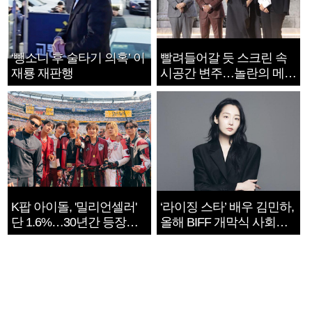
‘뺑소니 후 술타기 의혹’ 이
빨려들어갈 듯 스크린 속
재룡 재판행
시공간 변주…놀란의 메시
지는 ‘전쟁 속죄’
K팝 아이돌, '밀리언셀러'
‘라이징 스타’ 배우 김민하,
단 1.6%…30년간 등장
올해 BIFF 개막식 사회자
1182개팀 전수조사
확정