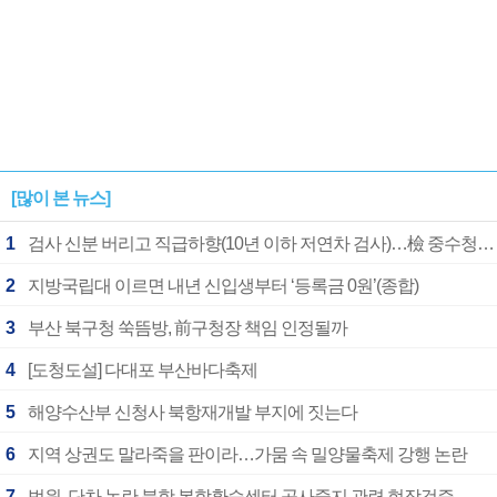
[많이 본 뉴스]
1
검사 신분 버리고 직급하향(10년 이하 저연차 검사)…檢 중수청행 기피
2
지방국립대 이르면 내년 신입생부터 ‘등록금 0원’(종합)
3
부산 북구청 쑥뜸방, 前구청장 책임 인정될까
4
[도청도설] 다대포 부산바다축제
5
해양수산부 신청사 북항재개발 부지에 짓는다
6
지역 상권도 말라죽을 판이라…가뭄 속 밀양물축제 강행 논란
7
법원, 단차 논란 북항 복합환승센터 공사중지 관련 현장검증