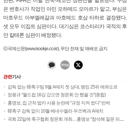
한편, FIFA는 이날 한국-체코전 심판진을 발표했다. 주심
은 변호사가 직업인 아민 모하메드 오마르가 맡고, 부심은
마흐무드 아부엘레갈과 아흐메드 호삼 타하로 결정됐다.
셋 모두 이집트 심판이다. 대기심은 코스타리카 국적의 후
안 칼테론 심판이 배정됐다.
ⓒ국제신문(www.kookje.co.kr), 무단 전재 및 재배포 금지
관련
기사
감독 없는 韓축구팀 9월 A매치 첫 상대, 랭킹 25위 에콰도르
정몽규 “월드컵 16강 갔으면 청문회 안 했을 것”(종합)
홍명보, 집 근처 법카 사용 논란에 “규정 지켜 썼다” 반박
韓축구 감독 없이 10월 베네수엘라·우즈벡과 A매치
국회 22일에 축구협회 청문회 개최…홍명보 “참석해 질문 피하지 않겠다”(종합)