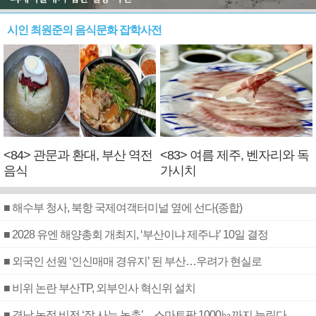
시인 최원준의 음식문화 잡학사전
<84> 관문과 환대, 부산 역전
<83> 여름 제주, 벤자리와 독
음식
가시치
■ 해수부 청사, 북항 국제여객터미널 옆에 선다(종합)
■ 2028 유엔 해양총회 개최지, ‘부산이냐 제주냐’ 10일 결정
■ 외국인 선원 ‘인신매매 경유지’ 된 부산…우려가 현실로
■ 비위 논란 부산TP, 외부인사 혁신위 설치
■ 경남 농정 비전 ‘잘 사는 농촌’…스마트팜 1000㏊까지 늘린다