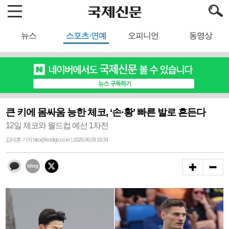
뉴스
스포츠·연예
오피니언
동영상
큰 키에 몸싸움 능한 체코, ‘손·황’ 빠른 발로 흔든다
12일 체코와 월드컵 예선 1차전
김태훈 기자 hiro@kookje.co.kr | 2026.06.09 19:34