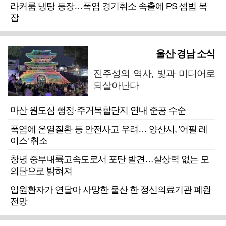
라커룸 냉탕 등장…폭염 경기취소 속출에 PS 셈법 복
잡
울산·경남 소식
진주성의 역사, 빛과 미디어로
되살아난다
마산 원도심 행정·주거복합단지 연내 준공 수순
폭염에 온열질환 등 안전사고 우려… 양산시, '어필 레
이스' 취소
창녕 중부내륙고속도로서 포탄 발견…살상력 없는 모
의탄으로 밝혀져
입원환자가 연달아 사망한 울산 한 정신의료기관 폐원
전망