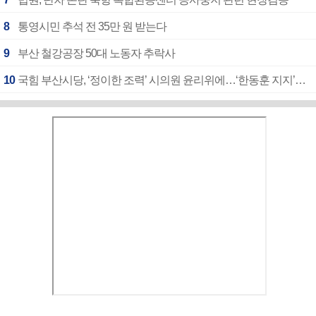
8
통영시민 추석 전 35만 원 받는다
9
부산 철강공장 50대 노동자 추락사
10
국힘 부산시당, ‘정이한 조력’ 시의원 윤리위에…‘한동훈 지지’도 신고접수