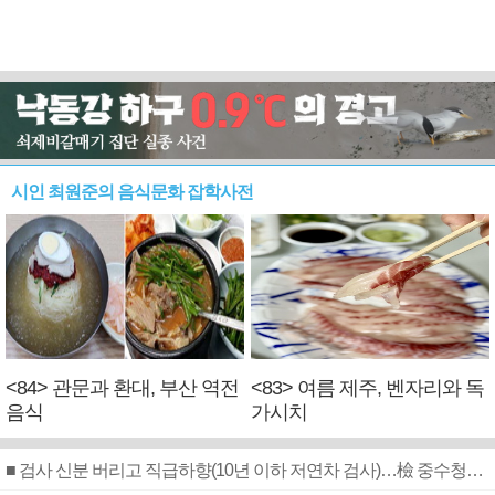
시인 최원준의 음식문화 잡학사전
<84> 관문과 환대, 부산 역전
<83> 여름 제주, 벤자리와 독
음식
가시치
■ 검사 신분 버리고 직급하향(10년 이하 저연차 검사)…檢 중수청행 기피