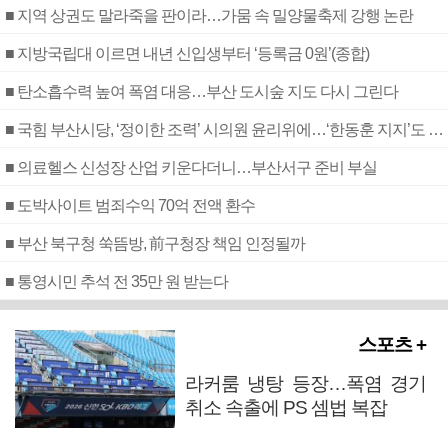
■ 지역 상권도 말라죽을 판이라…가뭄 속 밀양물축제 강행 논란
■ 지방국립대 이르면 내년 신입생부터 ‘등록금 0원’(종합)
■ 탄소흡수력 높여 폭염 대응…부산 도시숲 지도 다시 그린다
■ 국힘 부산시당, ‘정이한 조력’ 시의원 윤리위에…‘한동훈 지지’도 신고접수
■ 의료헬스 신성장 산업 키운다더니…부산서구 준비 부실
■ 도박사이트 범죄수익 70억 전액 환수
■ 부산 북구청 쑥뜸방, 前구청장 책임 인정될까
■ 통영시민 추석 전 35만 원 받는다
스포츠 +
라커룸 냉탕 등장…폭염 경기
취소 속출에 PS 셈법 복잡