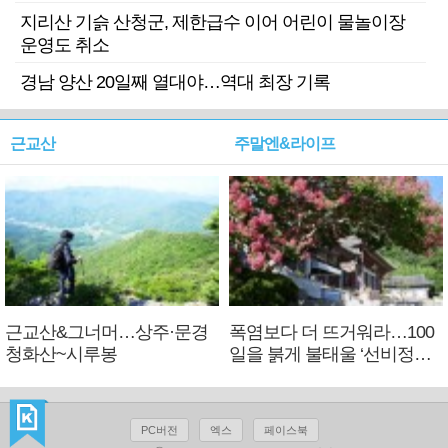
지리산 기슭 산청군, 제한급수 이어 어린이 물놀이장
운영도 취소
경남 양산 20일째 열대야…역대 최장 기록
근교산
주말엔&라이프
근교산&그너머…상주·문경
폭염보다 더 뜨거워라…100
청화산~시루봉
일을 붉게 불태울 ‘선비정신’
피었네
PC버전
엑스
페이스북