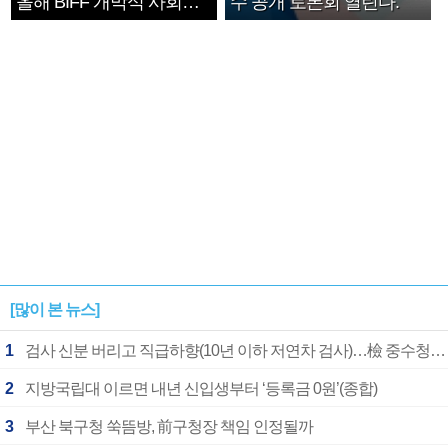
올해 BIFF 개막식 사회자
수 공개 토론회 열린다.
확정
[많이 본 뉴스]
1
검사 신분 버리고 직급하향(10년 이하 저연차 검사)…檢 중수청행 기피
2
지방국립대 이르면 내년 신입생부터 ‘등록금 0원’(종합)
3
부산 북구청 쑥뜸방, 前구청장 책임 인정될까