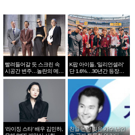
빨려들어갈 듯 스크린 속
K팝 아이돌, '밀리언셀러'
시공간 변주…놀란의 메시
단 1.6%…30년간 등장
지는 ‘전쟁 속죄’
1182개팀 전수조사
‘라이징 스타’ 배우 김민하,
친일 논란 빚은 가수 남인