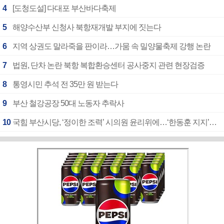
4
[도청도설] 다대포 부산바다축제
5
해양수산부 신청사 북항재개발 부지에 짓는다
6
지역 상권도 말라죽을 판이라…가뭄 속 밀양물축제 강행 논란
7
법원, 단차 논란 북항 복합환승센터 공사중지 관련 현장검증
8
통영시민 추석 전 35만 원 받는다
9
부산 철강공장 50대 노동자 추락사
10
국힘 부산시당, ‘정이한 조력’ 시의원 윤리위에…‘한동훈 지지’도 신고접수