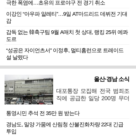
극한 폭염에…초유의 프로야구 전 경기 취소
이강인 “아우파 알레티”…9일 AT마드리드 데뷔전 기대
감
감독 없는 韓축구팀 9월 A매치 첫 상대, 랭킹 25위 에콰
도르
“성공은 자이언츠서” 이정후, 멀티홈런으로 트레이드
설 날렸다
울산·경남 소식
대포통장 모집해 전국 범죄조
직에 공급한 일당 200명 무더
기 검거
통영시민 추석 전 35만 원 받는다
경남도, 밀양 가뭄에 산림청 산불진화차량 22대 긴급
투입