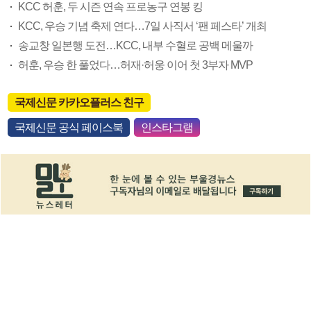
KCC 허훈, 두 시즌 연속 프로농구 연봉 킹
KCC, 우승 기념 축제 연다…7일 사직서 ‘팬 페스타’ 개최
송교창 일본행 도전…KCC, 내부 수혈로 공백 메울까
허훈, 우승 한 풀었다…허재·허웅 이어 첫 3부자 MVP
국제신문 카카오플러스 친구
국제신문 공식 페이스북
인스타그램