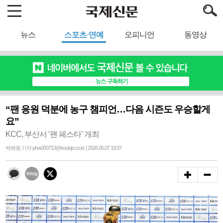
뉴스
스포츠·연예
오피니언
동영상
“팬 응원 덕분에 농구 챔피언…다음 시즌도 우승할게
요”
KCC, 부산서 ‘팬 페스타’ 개최
박혜원 기자 phw000713@kookje.co.kr | 2026.06.07 19:37