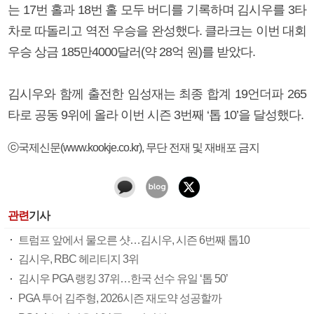
는 17번 홀과 18번 홀 모두 버디를 기록하며 김시우를 3타
차로 따돌리고 역전 우승을 완성했다. 클라크는 이번 대회
우승 상금 185만4000달러(약 28억 원)를 받았다.
김시우와 함께 출전한 임성재는 최종 합계 19언더파 265
타로 공동 9위에 올라 이번 시즌 3번째 ‘톱 10’을 달성했다.
ⓒ국제신문(www.kookje.co.kr), 무단 전재 및 재배포 금지
관련
기사
트럼프 앞에서 물오른 샷…김시우, 시즌 6번째 톱10
김시우, RBC 헤리티지 3위
김시우 PGA 랭킹 37위…한국 선수 유일 ‘톱 50’
PGA 투어 김주형, 2026시즌 재도약 성공할까