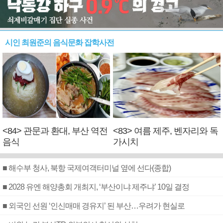
시인 최원준의 음식문화 잡학사전
<84> 관문과 환대, 부산 역전
<83> 여름 제주, 벤자리와 독
음식
가시치
■ 해수부 청사, 북항 국제여객터미널 옆에 선다(종합)
■ 2028 유엔 해양총회 개최지, ‘부산이냐 제주냐’ 10일 결정
■ 외국인 선원 ‘인신매매 경유지’ 된 부산…우려가 현실로