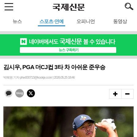
뉴스
스포츠·연예
오피니언
동영상
김시우, PGA 더CJ컵 3타 차 아쉬운 준우승
박혜원 기자 phw000713@kookje.co.kr | 2026.05.25 18:46