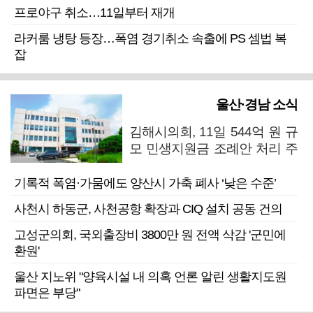
프로야구 취소…11일부터 재개
라커룸 냉탕 등장…폭염 경기취소 속출에 PS 셈법 복
잡
울산·경남 소식
김해시의회, 11일 544억 원 규
모 민생지원금 조례안 처리 주
목
기록적 폭염·가뭄에도 양산시 가축 폐사 ‘낮은 수준’
사천시 하동군, 사천공항 확장과 CIQ 설치 공동 건의
고성군의회, 국외출장비 3800만 원 전액 삭감 '군민에
환원'
울산 지노위 "양육시설 내 의혹 언론 알린 생활지도원
파면은 부당"