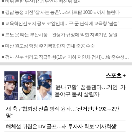
■ 비위 논란 부산TP, 외부인사 혁신위 설치
■ 경남 농정 비전 ‘잘 사는 농촌’…스마트팜 1000㏊까지 늘린다
■ 교육혁신선도지 공모 코앞인데…구·군 난색에 교육청 ‘쩔쩔’
■ 르노 못 타는 부산시장…관용차 규정에 막힌 지역기업 응원
■ 마산 원도심 행정·주거복합단지 연내 준공 수순
■ 검사 신분 버리고 직급하향(10년 이하 저연차 검사)…檢 중수청행 기피
스포츠 +
‘윤나고황’ 꿈틀댄다…거인 가
을야구 불씨 살릴까
새 축구협회장 선출 방식 윤곽…“선거인단 192→2만
명”
해체설 뒤집은 LIV 골프…새 투자자 확보 ‘기사회생’