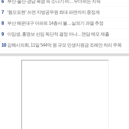
6
부산·울산·경남 폭염 속 소나기·비…무더위는 지속
7
‘혐오표현’ 쓰면 지방공무원 최대 파면까지 중징계
8
부산 해운대구 아파트 14층서 불…실외기 과열 추정
9
이임생, 홍명보 선임 독단적 결정 아냐…면담 메모 제출
10
김해시의회, 11일 544억 원 규모 민생지원금 조례안 처리 주목