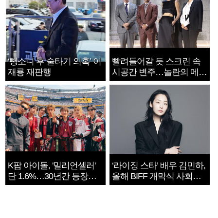
‘뺑소니 후 술타기 의혹’ 이
빨려들어갈 듯 스크린 속
재룡 재판행
시공간 변주…놀란의 메시
지는 ‘전쟁 속죄’
K팝 아이돌, '밀리언셀러'
‘라이징 스타’ 배우 김민하,
단 1.6%…30년간 등장
올해 BIFF 개막식 사회자
1182개팀 전수조사
확정