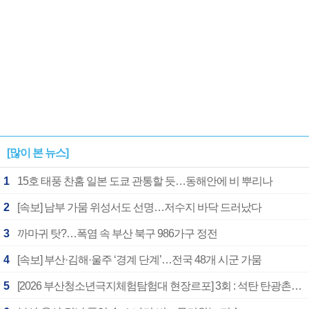
[많이 본 뉴스]
1
15호 태풍 찬홈 일본 도쿄 관통할 듯…동해안에 비 뿌리나
2
[속보] 남부 가뭄 위성서도 선명…저수지 바닥 드러났다
3
까마귀 탓?…폭염 속 부산 북구 986가구 정전
4
[속보] 부산·김해·울주 ‘경계 단계’…전국 48개 시군 가뭄
5
[2026 부산청소년극지체험탐험대 현장르포] 3회 : 석탄 탄광촌에서 북극 연구의 중심지로