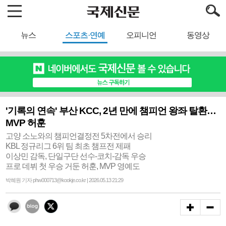
뉴스
스포츠·연예
오피니언
동영상
'기록의 연속' 부산 KCC, 2년 만에 챔피언 왕좌 탈환…
MVP 허훈
고양 소노와의 챔피언결정전 5차전에서 승리
KBL 정규리그 6위 팀 최초 챔프전 제패
이상민 감독, 단일구단 선수-코치-감독 우승
프로 데뷔 첫 우승 거둔 허훈, MVP 영예도
박혜원 기자 phw000713@kookje.co.kr | 2026.05.13 21:29