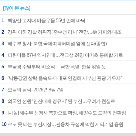
[많이 본 뉴스]
1
백양산 고지대 마을우물 55년 만에 바닥
2
경위 이하 경찰 하위직 ‘중수청 러시’ 전망…檢 기피와 대조
3
해수부 청사, 북항 국제여객터미널 옆에 선다(종합)
4
피란마을 67년 역사인데…전교생 24명 아미초 통폐합 기로
5
부울경 주말부터 비소식…‘극한 폭염’ 한풀 꺾일 듯
6
“낙동강권 삼락·을숙도·다대포 연결해 서부산 관광 키우자”
7
오늘의 날씨- 2026년 8월 7일
8
외국인 선원 ‘인신매매 경유지’ 된 부산…우려가 현실로
9
[사설] 해수부 신청사 북항으로 확정, 해양수도 도약의 전환점
10
르노 못 타는 부산시장…관용차 규정에 막힌 지역기업 응원