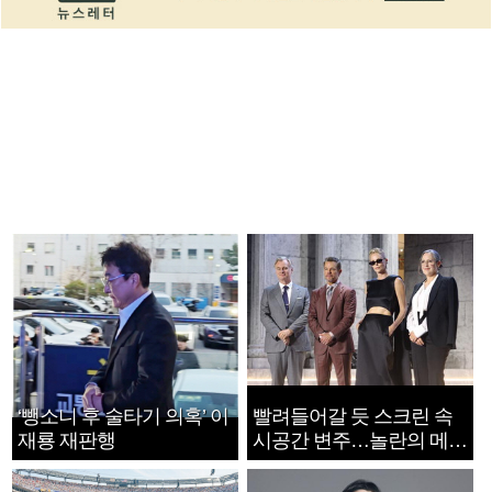
‘뺑소니 후 술타기 의혹’ 이
빨려들어갈 듯 스크린 속
재룡 재판행
시공간 변주…놀란의 메시
지는 ‘전쟁 속죄’