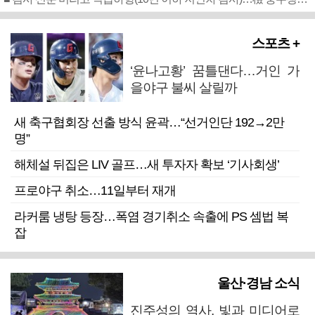
스포츠 +
‘윤나고황’ 꿈틀댄다…거인 가
을야구 불씨 살릴까
새 축구협회장 선출 방식 윤곽…“선거인단 192→2만
명”
해체설 뒤집은 LIV 골프…새 투자자 확보 ‘기사회생’
프로야구 취소…11일부터 재개
라커룸 냉탕 등장…폭염 경기취소 속출에 PS 셈법 복
잡
울산·경남 소식
진주성의 역사, 빛과 미디어로