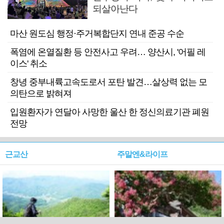
되살아난다
마산 원도심 행정·주거복합단지 연내 준공 수순
폭염에 온열질환 등 안전사고 우려… 양산시, '어필 레
이스' 취소
창녕 중부내륙고속도로서 포탄 발견…살상력 없는 모
의탄으로 밝혀져
입원환자가 연달아 사망한 울산 한 정신의료기관 폐원
전망
근교산
주말엔&라이프