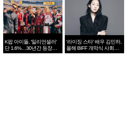
K팝 아이돌, '밀리언셀러'
‘라이징 스타’ 배우 김민하,
단 1.6%…30년간 등장
올해 BIFF 개막식 사회자
1182개팀 전수조사
확정