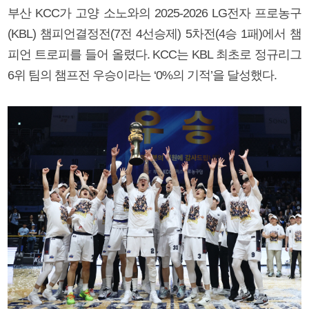
부산 KCC가 고양 소노와의 2025-2026 LG전자 프로농구
(KBL) 챔피언결정전(7전 4선승제) 5차전(4승 1패)에서 챔
피언 트로피를 들어 올렸다. KCC는 KBL 최초로 정규리그
6위 팀의 챔프전 우승이라는 ‘0%의 기적’을 달성했다.