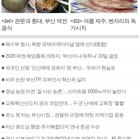
<84> 관문과 환대, 부산 역전
<83> 여름 제주, 벤자리와 독
음식
가시치
■ 해수부 청사, 북항 국제여객터미널 옆에 선다(종합)
■ 2028 유엔 해양총회 개최지, ‘부산이냐 제주냐’ 10일 결정
■ 외국인 선원 ‘인신매매 경유지’ 된 부산…우려가 현실로
■ 비위 논란 부산TP, 외부인사 혁신위 설치
■ 경남 농정 비전 ‘잘 사는 농촌’…스마트팜 1000㏊까지 늘린다
■ 교육혁신선도지 공모 코앞인데…구·군 난색에 교육청 ‘쩔쩔’
■ 르노 못 타는 부산시장…관용차 규정에 막힌 지역기업 응원
■ 마산 원도심 행정·주거복합단지 연내 준공 수순
■ 검사 신분 버리고 직급하향(10년 이하 저연차 검사)…檢 중수청행 기피