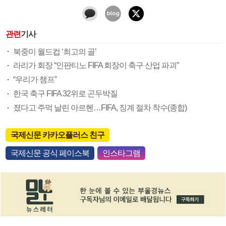
관련
기사
북중미 월드컵 ‘최고의 골’
라리가 회장 “인판티노 FIFA 회장이 축구 산업 파괴”
“우리가 챔프”
한국 축구 FIFA 32위로 곤두박질
졌다고 주먹 날린 아르헨…FIFA, 징계 절차 착수(종합)
국제신문 카카오플러스 친구
국제신문 공식 페이스북
인스타그램