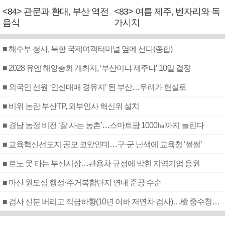
<84> 관문과 환대, 부산 역전
<83> 여름 제주, 벤자리와 독
음식
가시치
■ 해수부 청사, 북항 국제여객터미널 옆에 선다(종합)
■ 2028 유엔 해양총회 개최지, ‘부산이냐 제주냐’ 10일 결정
■ 외국인 선원 ‘인신매매 경유지’ 된 부산…우려가 현실로
■ 비위 논란 부산TP, 외부인사 혁신위 설치
■ 경남 농정 비전 ‘잘 사는 농촌’…스마트팜 1000㏊까지 늘린다
■ 교육혁신선도지 공모 코앞인데…구·군 난색에 교육청 ‘쩔쩔’
■ 르노 못 타는 부산시장…관용차 규정에 막힌 지역기업 응원
■ 마산 원도심 행정·주거복합단지 연내 준공 수순
■ 검사 신분 버리고 직급하향(10년 이하 저연차 검사)…檢 중수청행 기피