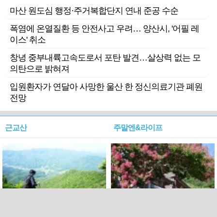
마산 원도심 행정·주거복합단지 연내 준공 수순
폭염에 온열질환 등 안전사고 우려… 양산시, '어필 레
이스' 취소
창녕 중부내륙고속도로서 포탄 발견…살상력 없는 모
의탄으로 밝혀져
입원환자가 연달아 사망한 울산 한 정신의료기관 폐원
전망
근교산
주말엔&라이프