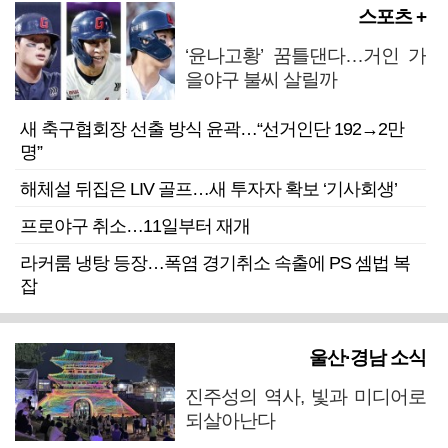
스포츠 +
‘윤나고황’ 꿈틀댄다…거인 가
을야구 불씨 살릴까
새 축구협회장 선출 방식 윤곽…“선거인단 192→2만
명”
해체설 뒤집은 LIV 골프…새 투자자 확보 ‘기사회생’
프로야구 취소…11일부터 재개
라커룸 냉탕 등장…폭염 경기취소 속출에 PS 셈법 복
잡
울산·경남 소식
진주성의 역사, 빛과 미디어로
되살아난다