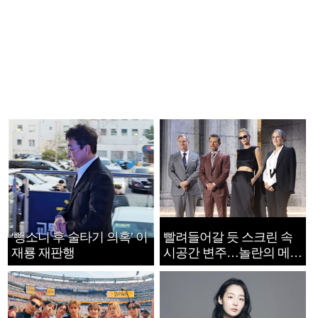
‘뺑소니 후 술타기 의혹’ 이
빨려들어갈 듯 스크린 속
재룡 재판행
시공간 변주…놀란의 메시
지는 ‘전쟁 속죄’