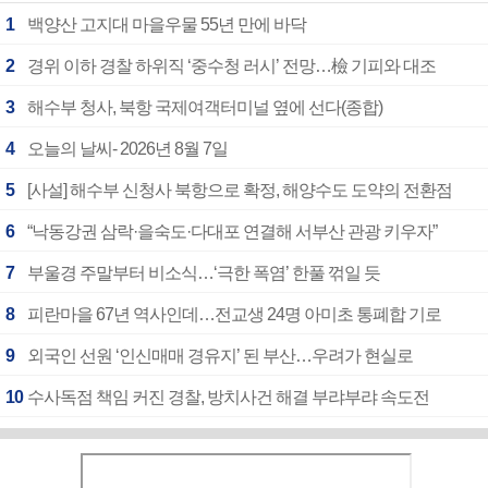
1
백양산 고지대 마을우물 55년 만에 바닥
2
경위 이하 경찰 하위직 ‘중수청 러시’ 전망…檢 기피와 대조
3
해수부 청사, 북항 국제여객터미널 옆에 선다(종합)
4
오늘의 날씨- 2026년 8월 7일
5
[사설] 해수부 신청사 북항으로 확정, 해양수도 도약의 전환점
6
“낙동강권 삼락·을숙도·다대포 연결해 서부산 관광 키우자”
7
부울경 주말부터 비소식…‘극한 폭염’ 한풀 꺾일 듯
8
피란마을 67년 역사인데…전교생 24명 아미초 통폐합 기로
9
외국인 선원 ‘인신매매 경유지’ 된 부산…우려가 현실로
10
수사독점 책임 커진 경찰, 방치사건 해결 부랴부랴 속도전