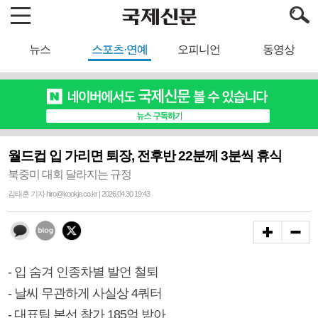
뉴스
스포츠·연예
오피니언
동영상
월드컵 입 가리면 퇴장, 전후반 22분께 3분씩 휴식
북중미 대회 달라지는 규정
김태훈 기자 hiro@kookje.co.kr | 2026.04.30 19:43
- 입 숨겨 인종차별 발언 철퇴
- 날씨 무관하게 사실상 4쿼터
- 대표팀 본선 참가 185억 받아