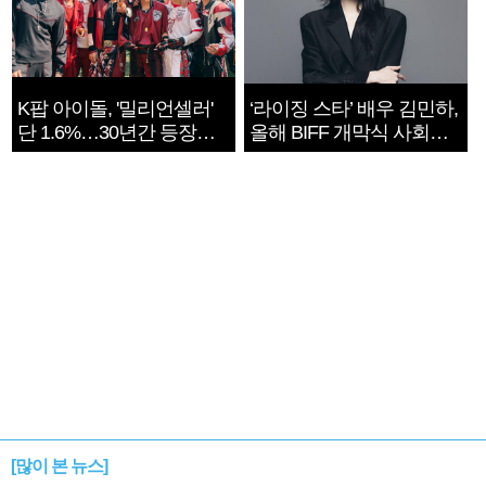
K팝 아이돌, '밀리언셀러'
‘라이징 스타’ 배우 김민하,
단 1.6%…30년간 등장
올해 BIFF 개막식 사회자
1182개팀 전수조사
확정
[많이 본 뉴스]