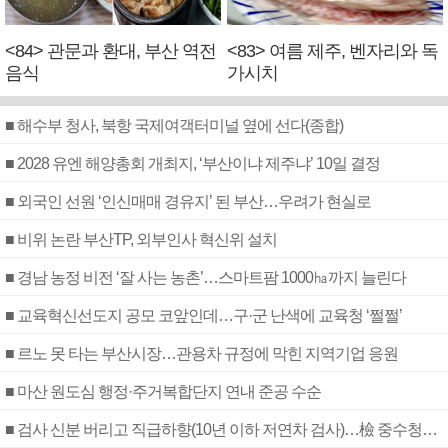
<84> 관문과 환대, 부산 역전
<83> 여름 제주, 벤자리와 독
음식
가시치
■ 해수부 청사, 북항 국제여객터미널 옆에 선다(종합)
■ 2028 유엔 해양총회 개최지, ‘부산이냐 제주냐’ 10일 결정
■ 외국인 선원 ‘인신매매 경유지’ 된 부산…우려가 현실로
■ 비위 논란 부산TP, 외부인사 혁신위 설치
■ 경남 농정 비전 ‘잘 사는 농촌’…스마트팜 1000㏊까지 늘린다
■ 교육혁신선도지 공모 코앞인데…구·군 난색에 교육청 ‘쩔쩔’
■ 르노 못 타는 부산시장…관용차 규정에 막힌 지역기업 응원
■ 마산 원도심 행정·주거복합단지 연내 준공 수순
■ 검사 신분 버리고 직급하향(10년 이하 저연차 검사)…檢 중수청행 기피