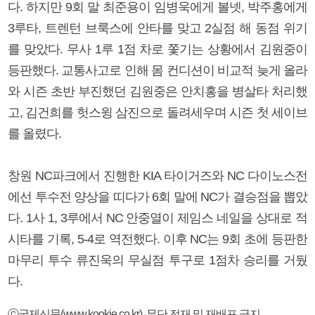
다. 하지만 9회 말 최준용이 임병욱에게 볼넷, 박주홍에게
3루타, 트렌턴 브룩스에 안타를 맞고 2실점 해 동점 위기
를 맞았다. 무사 1루 1점 차로 쫓기는 상황에서 김원중이
등판했다. 교통사고로 인해 몸 컨디션이 비교적 늦게 올라
와 시즌 초반 부진했던 김원중은 안치홍을 병살타 처리했
고, 김건희를 헛스윙 삼진으로 돌려세우며 시즌 첫 세이브
를 올렸다.
창원 NC파크에서 진행한 KIA 타이거즈와 NC 다이노스전
에선 투수전 양상을 띠다가 6회 말에 NC가 결승점을 뽑았
다. 1사 1, 3루에서 NC 안중열이 제임스 네일을 상대로 적
시타를 기록, 5-4로 역전했다. 이후 NC는 9회 초에 등판한
마무리 투수 류진욱의 무실점 투구로 1점차 승리를 거뒀
다.
ⓒ국제신문(www.kookje.co.kr), 무단 전재 및 재배포 금지