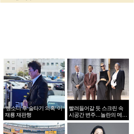
‘뺑소니 후 술타기 의혹’ 이
빨려들어갈 듯 스크린 속
재룡 재판행
시공간 변주…놀란의 메시
지는 ‘전쟁 속죄’