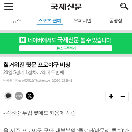
뉴스
스포츠·연예
오피니언
동영상
헐거워진 뒷문 프로야구 비상
28일 5경기 1점차…역대 두번째
박혜원 기자 phw000713@kookje.co.kr | 2026.04.29 19:41
- 김원중 투입 롯데도 키움에 신승
올 시즌 프로야구 구단 대부분의 ‘클로저(마무리 투수)’가