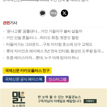
관련
기사
‘윤나고황’ 꿈틀댄다…거인 가을야구 불씨 살릴까
거인 선발 흔들리니…허리도 휘청, 뒷문도 헐렁
타들어가는 그라운드…구토·어지럼 호소에 선수 교체도
롯데 자이언츠 레이예스 3년 연속 안타왕, 황성빈 도루왕 등극할까
토종 에이스마저…롯데, 누구 어깨 믿어야 하나
국제신문 카카오플러스 친구
국제신문 공식 페이스북
인스타그램