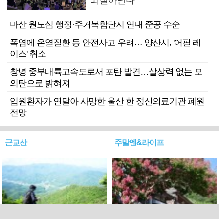
되살아난다
마산 원도심 행정·주거복합단지 연내 준공 수순
폭염에 온열질환 등 안전사고 우려… 양산시, '어필 레
이스' 취소
창녕 중부내륙고속도로서 포탄 발견…살상력 없는 모
의탄으로 밝혀져
입원환자가 연달아 사망한 울산 한 정신의료기관 폐원
전망
근교산
주말엔&라이프