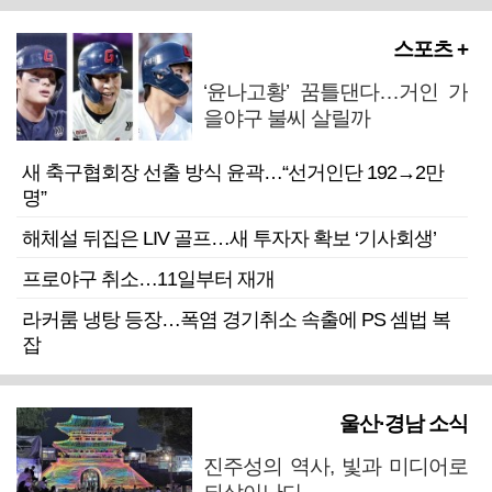
스포츠 +
‘윤나고황’ 꿈틀댄다…거인 가
을야구 불씨 살릴까
새 축구협회장 선출 방식 윤곽…“선거인단 192→2만
명”
해체설 뒤집은 LIV 골프…새 투자자 확보 ‘기사회생’
프로야구 취소…11일부터 재개
라커룸 냉탕 등장…폭염 경기취소 속출에 PS 셈법 복
잡
울산·경남 소식
진주성의 역사, 빛과 미디어로