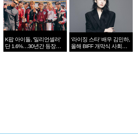
K팝 아이돌, '밀리언셀러'
‘라이징 스타’ 배우 김민하,
단 1.6%…30년간 등장
올해 BIFF 개막식 사회자
1182개팀 전수조사
확정