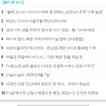
[많이 본 뉴스]
1
"올해 코스피 사이드카 43회 중 25회는 삼전닉스 ETF 이후 발생"
2
백양산 고지대 마을우물 55년 만에 바닥
3
경위 이하 경찰 하위직 ‘중수청 러시’ 전망…檢 기피와 대조
4
해수부 청사, 북항 국제여객터미널 옆에 선다(종합)
5
피란마을 67년 역사인데…전교생 24명 아미초 통폐합 기로
6
부울경 주말부터 비소식…‘극한 폭염’ 한풀 꺾일 듯
7
“낙동강권 삼락·을숙도·다대포 연결해 서부산 관광 키우자”
8
오늘의 날씨- 2026년 8월 7일
9
외국인 선원 ‘인신매매 경유지’ 된 부산…우려가 현실로
10
[사설] 해수부 신청사 북항으로 확정, 해양수도 도약의 전환점