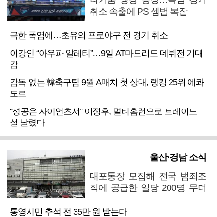
취소 속출에 PS 셈법 복잡
극한 폭염에…초유의 프로야구 전 경기 취소
이강인 “아우파 알레티”…9일 AT마드리드 데뷔전 기대
감
감독 없는 韓축구팀 9월 A매치 첫 상대, 랭킹 25위 에콰
도르
“성공은 자이언츠서” 이정후, 멀티홈런으로 트레이드
설 날렸다
울산·경남 소식
대포통장 모집해 전국 범죄조
직에 공급한 일당 200명 무더
기 검거
통영시민 추석 전 35만 원 받는다