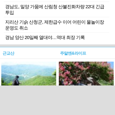
경남도, 밀양 가뭄에 산림청 산불진화차량 22대 긴급
투입
지리산 기슭 산청군, 제한급수 이어 어린이 물놀이장
운영도 취소
경남 양산 20일째 열대야…역대 최장 기록
근교산
주말엔&라이프
근교산&그너머…상주·문경
폭염보다 더 뜨거워라…100
청화산~시루봉
일을 붉게 불태울 ‘선비정신’
피었네