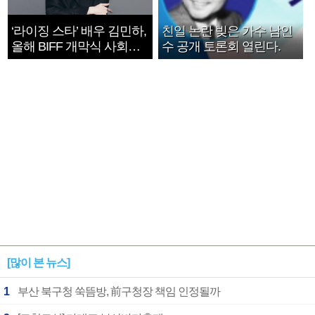
‘라이징 스타’ 배우 김민하,
친일 논란 빚은 가수 남인
올해 BIFF 개막식 사회자
수 공개 토론회 열린다.
확정
[많이 본 뉴스]
1
부산 북구청 쑥뜸방, 前구청장 책임 인정될까