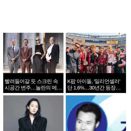
빨려들어갈 듯 스크린 속
K팝 아이돌, '밀리언셀러'
시공간 변주…놀란의 메시
단 1.6%…30년간 등장
지는 ‘전쟁 속죄’
1182개팀 전수조사