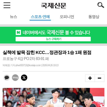
뉴스
스포츠·연예
오피니언
동영상
실책에 발목 잡힌 KCC…정관장과 1승 1패 원점
프로농구 4강 PO 2차 83-91 패
박혜원 기자 phw000713@kookje.co.kr | 2026.04.26 19:13