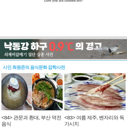
시인 최원준의 음식문화 잡학사전
<84> 관문과 환대, 부산 역전
<83> 여름 제주, 벤자리와 독
음식
가시치