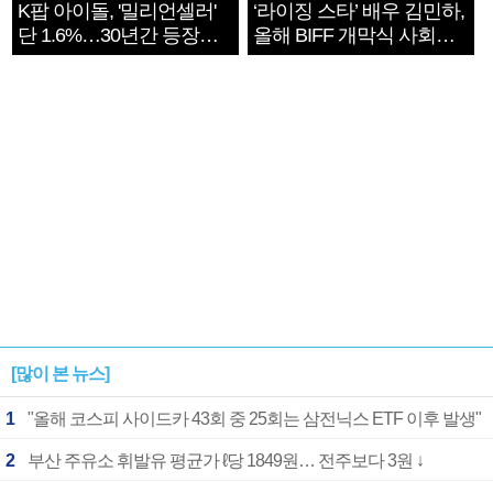
K팝 아이돌, '밀리언셀러'
‘라이징 스타’ 배우 김민하,
단 1.6%…30년간 등장
올해 BIFF 개막식 사회자
1182개팀 전수조사
확정
[많이 본 뉴스]
1
"올해 코스피 사이드카 43회 중 25회는 삼전닉스 ETF 이후 발생"
2
부산 주유소 휘발유 평균가 ℓ당 1849원… 전주보다 3원 ↓