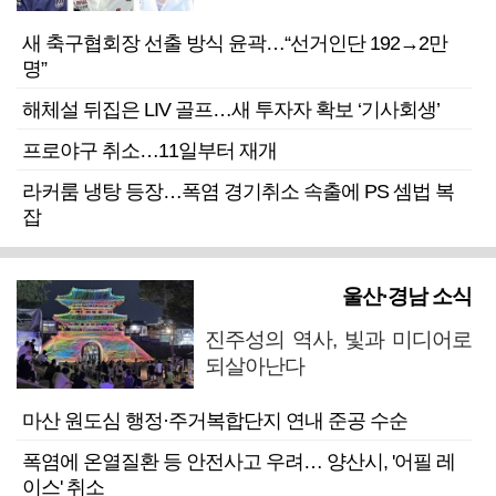
새 축구협회장 선출 방식 윤곽…“선거인단 192→2만
명”
해체설 뒤집은 LIV 골프…새 투자자 확보 ‘기사회생’
프로야구 취소…11일부터 재개
라커룸 냉탕 등장…폭염 경기취소 속출에 PS 셈법 복
잡
울산·경남 소식
진주성의 역사, 빛과 미디어로
되살아난다
마산 원도심 행정·주거복합단지 연내 준공 수순
폭염에 온열질환 등 안전사고 우려… 양산시, '어필 레
이스' 취소