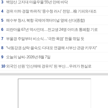
3
백양산 고지대 마을우물 55년 만에 바닥
4
경위 이하 경찰 하위직 ‘중수청 러시’ 전망…檢 기피와 대조
5
해수부 청사, 북항 국제여객터미널 옆에 선다(종합)
6
피란마을 67년 역사인데…전교생 24명 아미초 통폐합 기로
7
부울경 주말부터 비소식…‘극한 폭염’ 한풀 꺾일 듯
8
“낙동강권 삼락·을숙도·다대포 연결해 서부산 관광 키우자”
9
오늘의 날씨- 2026년 8월 7일
10
외국인 선원 ‘인신매매 경유지’ 된 부산…우려가 현실로