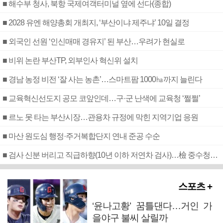
■ 해수부 청사, 북항 국제여객터미널 옆에 선다(종합)
■ 2028 유엔 해양총회 개최지, ‘부산이냐 제주냐’ 10일 결정
■ 외국인 선원 ‘인신매매 경유지’ 된 부산…우려가 현실로
■ 비위 논란 부산TP, 외부인사 혁신위 설치
■ 경남 농정 비전 ‘잘 사는 농촌’…스마트팜 1000㏊까지 늘린다
■ 교육혁신선도지 공모 코앞인데…구·군 난색에 교육청 ‘쩔쩔’
■ 르노 못 타는 부산시장…관용차 규정에 막힌 지역기업 응원
■ 마산 원도심 행정·주거복합단지 연내 준공 수순
■ 검사 신분 버리고 직급하향(10년 이하 저연차 검사)…檢 중수청행 기피
스포츠 +
‘윤나고황’ 꿈틀댄다…거인 가
을야구 불씨 살릴까