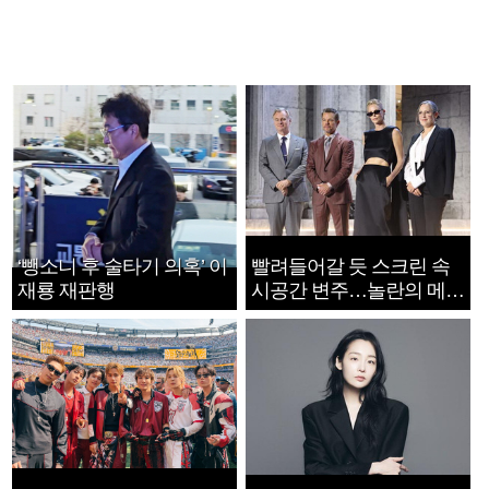
‘뺑소니 후 술타기 의혹’ 이
빨려들어갈 듯 스크린 속
재룡 재판행
시공간 변주…놀란의 메시
지는 ‘전쟁 속죄’