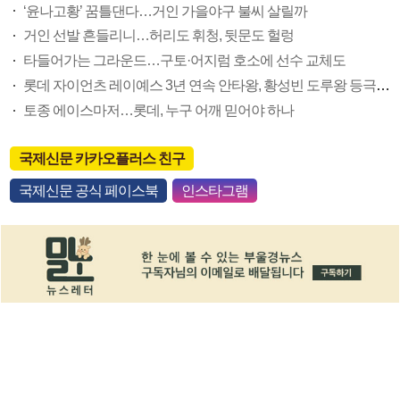
‘윤나고황’ 꿈틀댄다…거인 가을야구 불씨 살릴까
거인 선발 흔들리니…허리도 휘청, 뒷문도 헐렁
타들어가는 그라운드…구토·어지럼 호소에 선수 교체도
롯데 자이언츠 레이예스 3년 연속 안타왕, 황성빈 도루왕 등극할까
토종 에이스마저…롯데, 누구 어깨 믿어야 하나
국제신문 카카오플러스 친구
국제신문 공식 페이스북
인스타그램