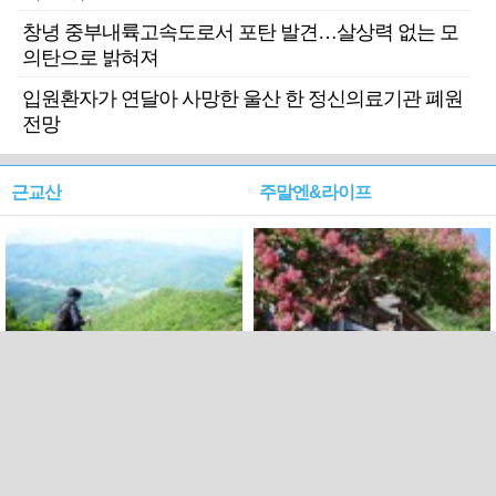
창녕 중부내륙고속도로서 포탄 발견…살상력 없는 모
의탄으로 밝혀져
입원환자가 연달아 사망한 울산 한 정신의료기관 폐원
전망
근교산
주말엔&라이프
근교산&그너머…상주·문경
폭염보다 더 뜨거워라…100
청화산~시루봉
일을 붉게 불태울 ‘선비정신’
피었네