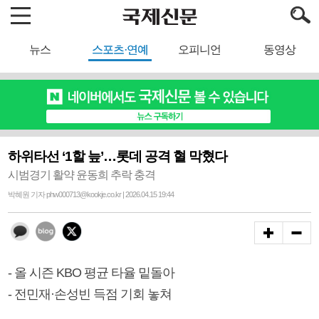
뉴스
스포츠·연예
오피니언
동영상
하위타선 ‘1할 늪’…롯데 공격 혈 막혔다
시범경기 활약 윤동희 추락 충격
박혜원 기자 phw000713@kookje.co.kr | 2026.04.15 19:44
- 올 시즌 KBO 평균 타율 밑돌아
- 전민재·손성빈 득점 기회 놓쳐