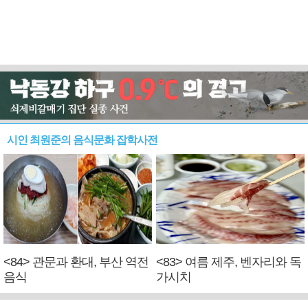
시인 최원준의 음식문화 잡학사전
<84> 관문과 환대, 부산 역전
<83> 여름 제주, 벤자리와 독
음식
가시치