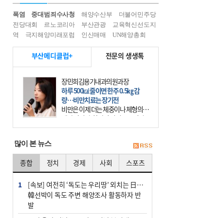
폭염
중대범죄수사청
해양수산부
더불어민주당
전당대회
르노코리아
부산관광
교육혁신선도지
역
극지해양미래포럼
인신매매
UN해양총회
부산메디클럽+
전문의 생생톡
장민희김용기내과의원과장
하루 500㎉ 줄이면 한주 0.5㎏ 감
량…비만치료는 장기전
비만은 이제 더는 체중이나 체형의 문
제가 아니다. 하나의 질병으로 인지
하고 치료와 관리를 해야 한다. 세계
보건기구(WHO)는 이미 1994년 비만
많이 본 뉴스
을 인류의 중요한
종합
정치
경제
사회
스포츠
1
[속보] 여전히 ‘독도는 우리땅’ 외치는 日…
韓선박이 독도 주변 해양조사 활동하자 반
발