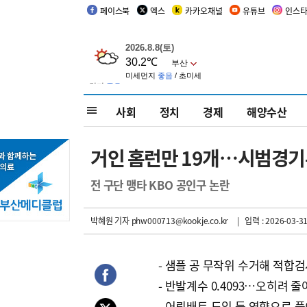
페이스북
엑스
카카오채널
유튜브
인스
사회
정치
경제
해양수산
거인 홈런만 19개…시범경기
전 구단 맹타 KBO 공인구 논란
박혜원 기자
phw000713@kookje.co.kr
| 입력 : 2026-03-31
- 샘플 공 무작위 수거해 적합
- 반발계수 0.4093…오히려 줄
- 어뢰배트 도입 등 영향으로 