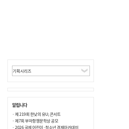
여 가구 6시간 단수
알립니다
· 제 219회 한낮의 유U; 콘서트
· 제7회 부마항쟁문학상 공모
· 2026 국제 어린이·청소년 경제아카데미