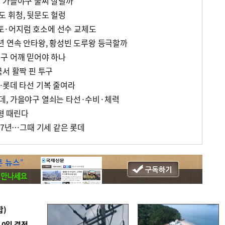
 가을야구 불씨 살릴까
 휘청, 뒷문도 헐렁
·어지럼 호소에 선수 교체도
년 연속 안타왕, 황성빈 도루왕 등극할까
구 어깨 믿어야 하나
국서 활짝 핀 투구
…롯데 타선 기복 줄여라
데, 가을야구 열쇠는 타선·수비·체력
형 때린다
17년…그때 기세 같은 롯데
합)
10일 결정