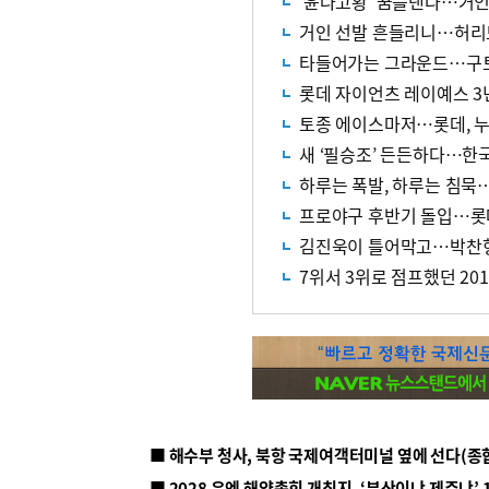
‘윤나고황’ 꿈틀댄다…거인
거인 선발 흔들리니…허리도
타들어가는 그라운드…구토
롯데 자이언츠 레이예스 3
토종 에이스마저…롯데, 누
새 ‘필승조’ 든든하다…한
하루는 폭발, 하루는 침묵
프로야구 후반기 돌입…롯
김진욱이 틀어막고…박찬
7위서 3위로 점프했던 20
■ 해수부 청사, 북항 국제여객터미널 옆에 선다(종
■ 2028 유엔 해양총회 개최지, ‘부산이냐 제주냐’ 