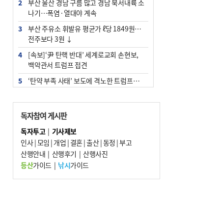
2
부산 울산 경남 구름 많고 경남 북서내륙 소
나기…폭염·열대야 계속
3
부산 주유소 휘발유 평균가 ℓ당 1849원…
전주보다 3원 ↓
4
[속보]‘尹 탄핵 반대’ 세계로교회 손현보,
백악관서 트럼프 접견
5
‘탄약 부족 사태’ 보도에 격노한 트럼프…
군사기밀 유출자 색출 지시
6
[속보] ‘심판 성접대’ 논란 축구협회 공식 사
독자참여 게시판
과…“현재는 부적절 행위 없어”
독자투고
|
기사제보
7
"올해 코스피 사이드카 43회 중 25회는 삼
인사
|
모임
|
개업
|
결혼
|
출산
|
동정
|
부고
전닉스 ETF 이후 발생"
산행안내
|
산행후기
|
산행사진
8
서울 중랑구서 흉기 난동…60대 남성 2명
등산
가이드
|
낚시
가이드
사망
9
부산 앞바다에 기름 425ℓ 유출한 러시아 화
물선 적발
10
노후 상수도관 파열에 폭염 속 사상구 2300