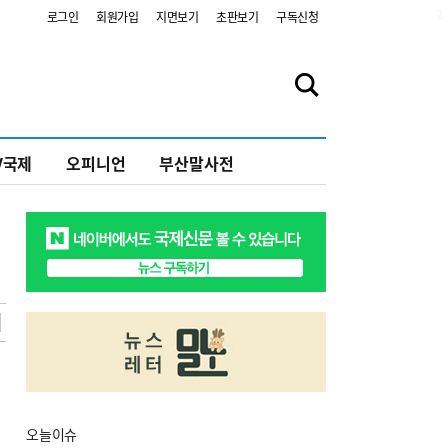
2
로그인
회원가입
지면보기
초판보기
구독신청
V국제
오피니언
부산말사전
오늘
이슈