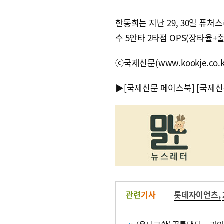
한동희는 지난 29, 30일 퓨처
수 5안타 2타점 OPS(장타율+출
ⓒ국제신문(www.kookje.co.
▶
[국제신문 페이스북]
[국제신
관련
기사
롯데자이언츠
,