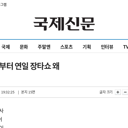
타그램
국제
문화
주말엔
스포츠
기획
인터뷰
T
부터 연일 장타쇼 왜
 19:32:25
| 본지 15면
글자 크기
검사
어
풀이