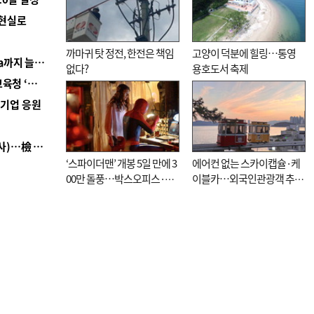
 현실로
까마귀 탓 정전, 한전은 책임
고양이 덕분에 힐링…통영
■ 경남 농정 비전 ‘잘 사는 농촌’…스마트팜 1000㏊까지 늘린다
없다?
용호도서 축제
■ 교육혁신선도지 공모 코앞인데…구·군 난색에 교육청 ‘쩔쩔’
역기업 응원
■ 검사 신분 버리고 직급하향(10년 이하 저연차 검사)…檢 중수청행 기피
‘스파이더맨’ 개봉 5일 만에 3
에어컨 없는 스카이캡슐·케
00만 돌풍…박스오피스·예
이블카…외국인관광객 추억
매율 동시 1위
대신 고역 될라