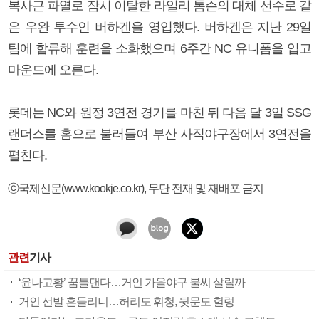
복사근 파열로 잠시 이탈한 라일리 톰슨의 대체 선수로 같
은 우완 투수인 버하겐을 영입했다. 버하겐은 지난 29일
팀에 합류해 훈련을 소화했으며 6주간 NC 유니폼을 입고
마운드에 오른다.
롯데는 NC와 원정 3연전 경기를 마친 뒤 다음 달 3일 SSG
랜더스를 홈으로 불러들여 부산 사직야구장에서 3연전을
펼친다.
ⓒ국제신문(www.kookje.co.kr), 무단 전재 및 재배포 금지
관련
기사
‘윤나고황’ 꿈틀댄다…거인 가을야구 불씨 살릴까
거인 선발 흔들리니…허리도 휘청, 뒷문도 헐렁