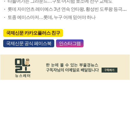
타들어가는 그라운드…구토·어지럼 호소에 선수 교체도
롯데 자이언츠 레이예스 3년 연속 안타왕, 황성빈 도루왕 등극할까
토종 에이스마저…롯데, 누구 어깨 믿어야 하나
국제신문 카카오플러스 친구
국제신문 공식 페이스북
인스타그램