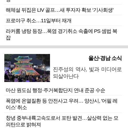
해체설 뒤집은 LIV 골프…새 투자자 확보 ‘기사회생’
프로야구 취소…11일부터 재개
라커룸 냉탕 등장…폭염 경기취소 속출에 PS 셈법 복
잡
울산·경남 소식
진주성의 역사, 빛과 미디어로
되살아난다
마산 원도심 행정·주거복합단지 연내 준공 수순
폭염에 온열질환 등 안전사고 우려… 양산시, '어필 레
이스' 취소
창녕 중부내륙고속도로서 포탄 발견…살상력 없는 모
의탄으로 밝혀져