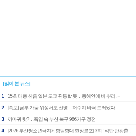
[많이 본 뉴스]
1
15호 태풍 찬홈 일본 도쿄 관통할 듯…동해안에 비 뿌리나
2
[속보] 남부 가뭄 위성서도 선명…저수지 바닥 드러났다
3
까마귀 탓?…폭염 속 부산 북구 986가구 정전
4
[2026 부산청소년극지체험탐험대 현장르포] 3회 : 석탄 탄광촌에서 북극 연구의 중심지로