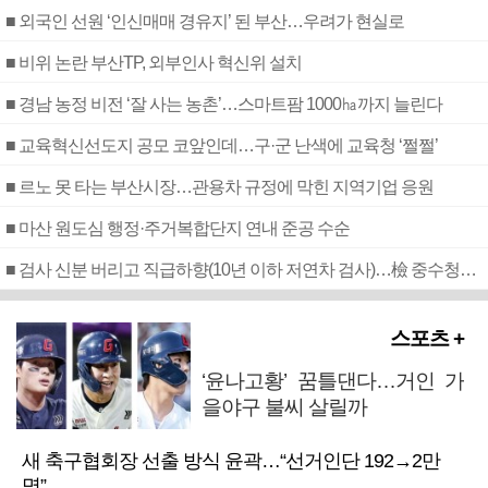
■ 외국인 선원 ‘인신매매 경유지’ 된 부산…우려가 현실로
■ 비위 논란 부산TP, 외부인사 혁신위 설치
■ 경남 농정 비전 ‘잘 사는 농촌’…스마트팜 1000㏊까지 늘린다
■ 교육혁신선도지 공모 코앞인데…구·군 난색에 교육청 ‘쩔쩔’
■ 르노 못 타는 부산시장…관용차 규정에 막힌 지역기업 응원
■ 마산 원도심 행정·주거복합단지 연내 준공 수순
■ 검사 신분 버리고 직급하향(10년 이하 저연차 검사)…檢 중수청행 기피
스포츠 +
‘윤나고황’ 꿈틀댄다…거인 가
을야구 불씨 살릴까
새 축구협회장 선출 방식 윤곽…“선거인단 192→2만
명”