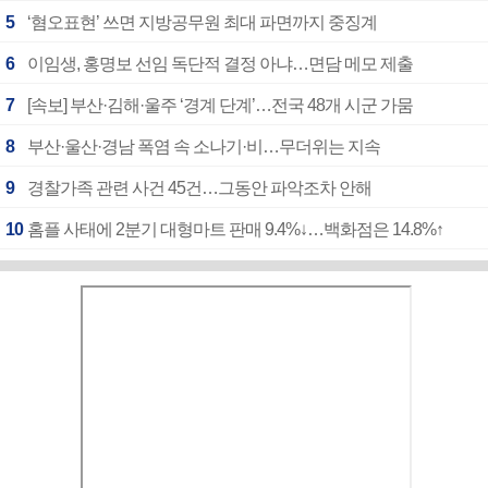
5
‘혐오표현’ 쓰면 지방공무원 최대 파면까지 중징계
6
이임생, 홍명보 선임 독단적 결정 아냐…면담 메모 제출
7
[속보] 부산·김해·울주 ‘경계 단계’…전국 48개 시군 가뭄
8
부산·울산·경남 폭염 속 소나기·비…무더위는 지속
9
경찰가족 관련 사건 45건…그동안 파악조차 안해
10
홈플 사태에 2분기 대형마트 판매 9.4%↓…백화점은 14.8%↑