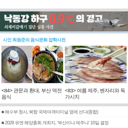
시인 최원준의 음식문화 잡학사전
<84> 관문과 환대, 부산 역전
<83> 여름 제주, 벤자리와 독
음식
가시치
■ 해수부 청사, 북항 국제여객터미널 옆에 선다(종합)
■ 2028 유엔 해양총회 개최지, ‘부산이냐 제주냐’ 10일 결정