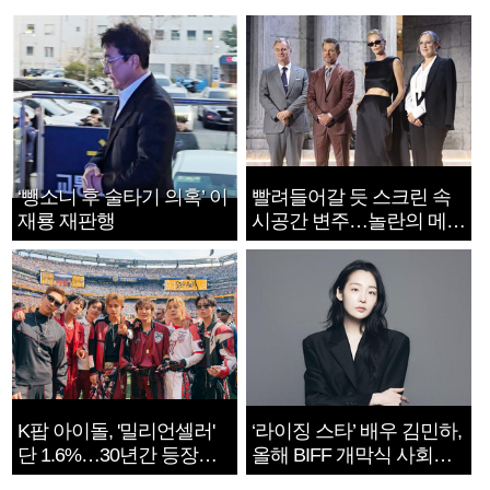
‘뺑소니 후 술타기 의혹’ 이
빨려들어갈 듯 스크린 속
재룡 재판행
시공간 변주…놀란의 메시
지는 ‘전쟁 속죄’
K팝 아이돌, '밀리언셀러'
‘라이징 스타’ 배우 김민하,
단 1.6%…30년간 등장
올해 BIFF 개막식 사회자
1182개팀 전수조사
확정