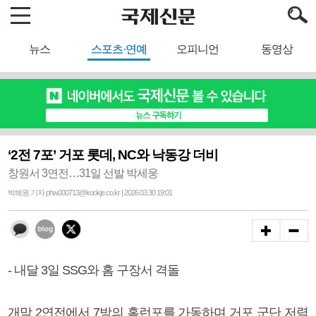
뉴스
스포츠·연예
오피니언
동영상
‘2전 7포’ 거포 롯데, NC와 낙동강 더비
창원서 3연전…31일 선발 박세웅
박혜원 기자 phw000713@kookje.co.kr | 2026.03.30 19:01
- 내달 3일 SSG와 홈 구장서 격돌
개막 2연전에서 7방의 홈런포를 가동하며 거포 군단 저력