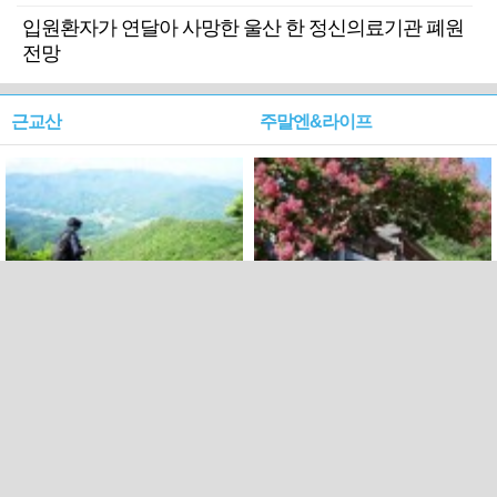
입원환자가 연달아 사망한 울산 한 정신의료기관 폐원
전망
근교산
주말엔&라이프
근교산&그너머…상주·문경
폭염보다 더 뜨거워라…100
청화산~시루봉
일을 붉게 불태울 ‘선비정신’
피었네
PC버전
엑스
페이스북
Copyright ⓒ 2015 All rights reserved by 국제신문