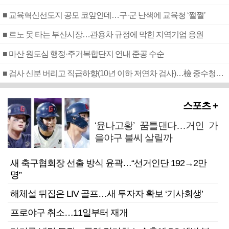
■ 교육혁신선도지 공모 코앞인데…구·군 난색에 교육청 ‘쩔쩔’
■ 르노 못 타는 부산시장…관용차 규정에 막힌 지역기업 응원
■ 마산 원도심 행정·주거복합단지 연내 준공 수순
■ 검사 신분 버리고 직급하향(10년 이하 저연차 검사)…檢 중수청행 기피
스포츠 +
‘윤나고황’ 꿈틀댄다…거인 가
을야구 불씨 살릴까
새 축구협회장 선출 방식 윤곽…“선거인단 192→2만
명”
해체설 뒤집은 LIV 골프…새 투자자 확보 ‘기사회생’
프로야구 취소…11일부터 재개