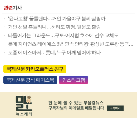
관련
기사
‘윤나고황’ 꿈틀댄다…거인 가을야구 불씨 살릴까
거인 선발 흔들리니…허리도 휘청, 뒷문도 헐렁
타들어가는 그라운드…구토·어지럼 호소에 선수 교체도
롯데 자이언츠 레이예스 3년 연속 안타왕, 황성빈 도루왕 등극할까
토종 에이스마저…롯데, 누구 어깨 믿어야 하나
국제신문 카카오플러스 친구
국제신문 공식 페이스북
인스타그램