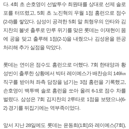
다. 4회 초 손호영이 선발투수 최원태를 상대로 선제 솔로
포를 터뜨렸고, 5회 초 노진혁의 우월 1점 홈런으로 점수
(2-0)를 쌓았다. 삼성이 공격한 5회 말 최형우의 안타와 김
지찬의 볼넷 출루로 만루 위기를 맞은 롯데는 이재현이 몸
에 공을 맞고 출루해 1점(2-1)을 내줬으나 김성윤을 뜬공
처리해 추가 실점을 막았다.
롯데는 연이은 점수도 홈런으로 더했다. 7회 한태양과 황
성빈이 출루한 상황에서 빅터 레이예스가 배찬승의 149㎞
직구를 받아쳐 좌측 담장을 넘기는 3점 홈런을 기록했고,
손호영이 백투백 솔로 홈런을 쏘아 올려 6-1로 점수 차를
벌렸다. 삼성은 7회 김지찬의 2루타로 1점을 보탰으나(6-
2) 경기를 뒤집기에는 역부족이었다.
앞서 지난 28일에도 롯데는 윤동희(1회)와 레이예스(7회),