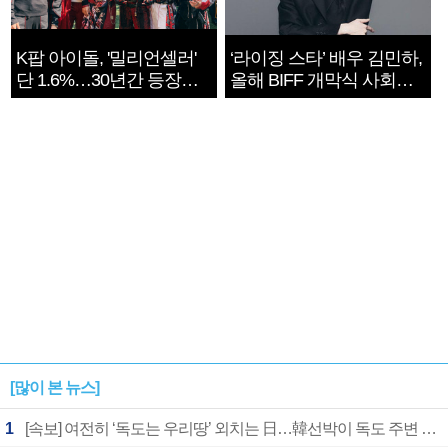
K팝 아이돌, '밀리언셀러'
‘라이징 스타’ 배우 김민하,
단 1.6%…30년간 등장
올해 BIFF 개막식 사회자
1182개팀 전수조사
확정
[많이 본 뉴스]
1
[속보] 여전히 ‘독도는 우리땅’ 외치는 日…韓선박이 독도 주변 해양조사 활동하자 반발