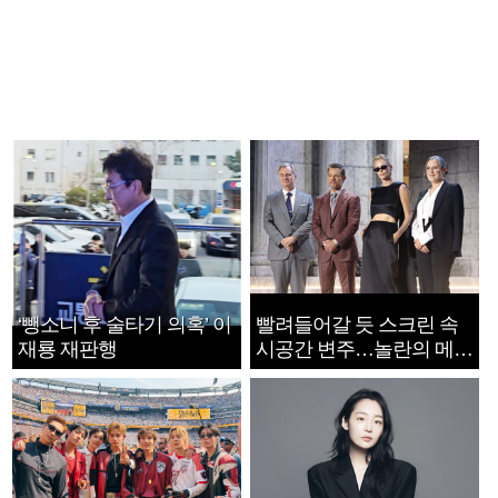
‘뺑소니 후 술타기 의혹’ 이
빨려들어갈 듯 스크린 속
재룡 재판행
시공간 변주…놀란의 메시
지는 ‘전쟁 속죄’