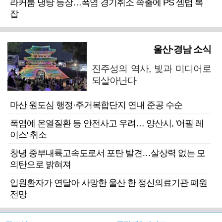
라커룸 냉탕 등장…폭염 경기취소 속출에 PS 셈법 복
잡
울산·경남 소식
진주성의 역사, 빛과 미디어로
되살아난다
마산 원도심 행정·주거복합단지 연내 준공 수순
폭염에 온열질환 등 안전사고 우려… 양산시, '어필 레
이스' 취소
창녕 중부내륙고속도로서 포탄 발견…살상력 없는 모
의탄으로 밝혀져
입원환자가 연달아 사망한 울산 한 정신의료기관 폐원
전망