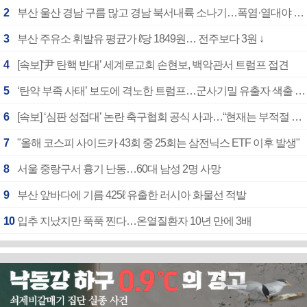
2
부산 울산 경남 구름 많고 경남 북서내륙 소나기…폭염·열대야 계속
3
부산 주유소 휘발유 평균가 ℓ당 1849원… 전주보다 3원 ↓
4
[속보]‘尹 탄핵 반대’ 세계로교회 손현보, 백악관서 트럼프 접견
5
‘탄약 부족 사태’ 보도에 격노한 트럼프…군사기밀 유출자 색출 지시
6
[속보] ‘심판 성접대’ 논란 축구협회 공식 사과…“현재는 부적절 행위 없어”
7
"올해 코스피 사이드카 43회 중 25회는 삼전닉스 ETF 이후 발생"
8
서울 중랑구서 흉기 난동…60대 남성 2명 사망
9
부산 앞바다에 기름 425ℓ 유출한 러시아 화물선 적발
10
입추 지났지만 푹푹 찐다…온열질환자 10년 만에 3배