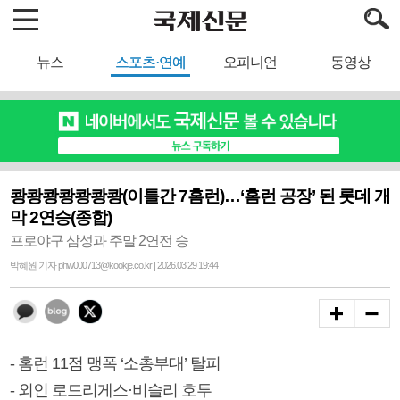
뉴스
스포츠·연예
오피니언
동영상
쾅쾅쾅쾅쾅쾅쾅(이틀간 7홈런)…‘홈런 공장’ 된 롯데 개
막 2연승(종합)
프로야구 삼성과 주말 2연전 승
박혜원 기자 phw000713@kookje.co.kr | 2026.03.29 19:44
- 홈런 11점 맹폭 ‘소총부대’ 탈피
- 외인 로드리게스·비슬리 호투