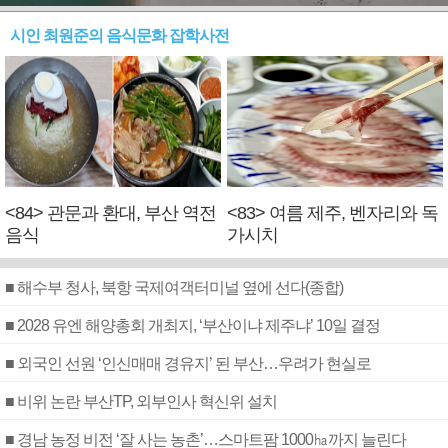
시인 최원준의 음식문화 잡학사전
<84> 관문과 환대, 부산 역전
<83> 여름 제주, 벤자리와 독
음식
가시치
■ 해수부 청사, 북항 국제여객터미널 옆에 선다(종합)
■ 2028 유엔 해양총회 개최지, ‘부산이냐 제주냐’ 10일 결정
■ 외국인 선원 ‘인신매매 경유지’ 된 부산…우려가 현실로
■ 비위 논란 부산TP, 외부인사 혁신위 설치
■ 경남 농정 비전 ‘잘 사는 농촌’…스마트팜 1000㏊까지 늘린다