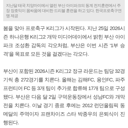
지난달 태국 치앙마이에서 열린 부산 아이파크의 동계 전지훈련에서 주
장 장호익이 몸싸움에 대비한 드리블 훈련을 하고 있다. 한국프로축구연
맹 제공
봄을 맞아 프로축구 K리그가 시작된다. 지난 25일 2026시
즌 하나은행 K리그2 개막 미디어데이에서 밝힌 부산 아이
파크 조성환 감독의 각오처럼, 부산은 이번 시즌 ‘1부 승
격’을 목표로 모든 것을 걸겠다는 각오다.
부산이 포함된 2026시즌 K리그2 정규 라운드는 팀당 32경
기씩 총 272경기를 치른다. 올해는 김해FC, 용인FC, 파주
프런티어 FC 등 3개 팀이 추가로 합류해 17개 팀으로 구성
됐다. 부산은 다음 달 2일 구덕운동장에서 성남FC와 개막
전을 치른다. 이날 경기 종료 후에는 2012 런던올림픽 동
메달의 주역이자 프랜차이즈 스타 박종우의 은퇴식이 진
행된다.