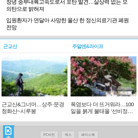
창녕 중부내륙고속도로서 포탄 발견…살상력 없는 모
의탄으로 밝혀져
입원환자가 연달아 사망한 울산 한 정신의료기관 폐원
전망
근교산
주말엔&라이프
근교산&그너머…상주·문경
폭염보다 더 뜨거워라…100
청화산~시루봉
일을 붉게 불태울 ‘선비정신’
피었네
PC버전
엑스
페이스북