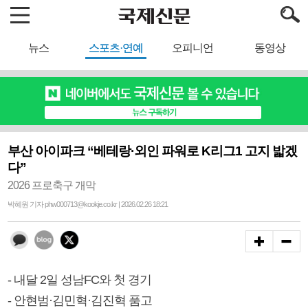
뉴스
스포츠·연예
오피니언
동영상
부산 아이파크 “베테랑·외인 파워로 K리그1 고지 밟겠
다”
2026 프로축구 개막
박혜원 기자 phw000713@kookje.co.kr | 2026.02.26 18:21
- 내달 2일 성남FC와 첫 경기
- 안현범·김민혁·김진혁 품고