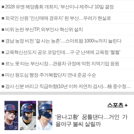
■ 2028 유엔 해양총회 개최지, ‘부산이냐 제주냐’ 10일 결정
■ 외국인 선원 ‘인신매매 경유지’ 된 부산…우려가 현실로
■ 비위 논란 부산TP, 외부인사 혁신위 설치
■ 경남 농정 비전 ‘잘 사는 농촌’…스마트팜 1000㏊까지 늘린다
■ 교육혁신선도지 공모 코앞인데…구·군 난색에 교육청 ‘쩔쩔’
■ 르노 못 타는 부산시장…관용차 규정에 막힌 지역기업 응원
■ 마산 원도심 행정·주거복합단지 연내 준공 수순
■ 검사 신분 버리고 직급하향(10년 이하 저연차 검사)…檢 중수청행 기피
스포츠 +
‘윤나고황’ 꿈틀댄다…거인 가
을야구 불씨 살릴까