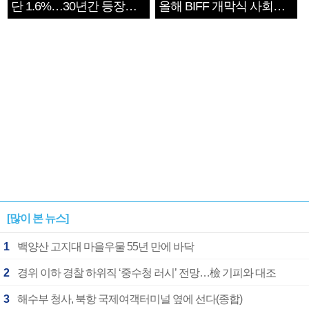
단 1.6%…30년간 등장
올해 BIFF 개막식 사회자
1182개팀 전수조사
확정
[많이 본 뉴스]
1
백양산 고지대 마을우물 55년 만에 바닥
2
경위 이하 경찰 하위직 ‘중수청 러시’ 전망…檢 기피와 대조
3
해수부 청사, 북항 국제여객터미널 옆에 선다(종합)