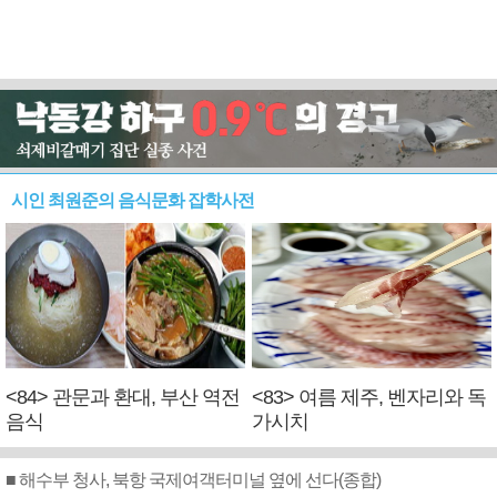
시인 최원준의 음식문화 잡학사전
<84> 관문과 환대, 부산 역전
<83> 여름 제주, 벤자리와 독
음식
가시치
■ 해수부 청사, 북항 국제여객터미널 옆에 선다(종합)