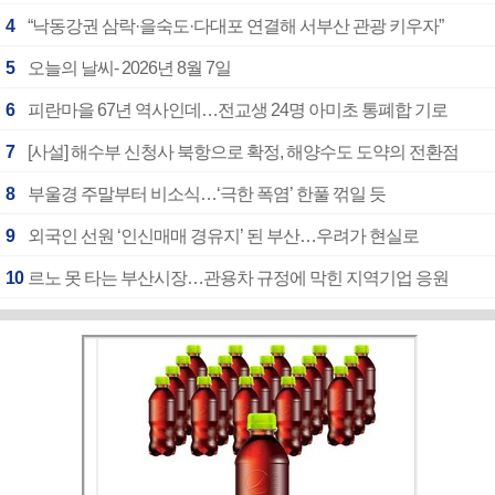
4
“낙동강권 삼락·을숙도·다대포 연결해 서부산 관광 키우자”
5
오늘의 날씨- 2026년 8월 7일
6
피란마을 67년 역사인데…전교생 24명 아미초 통폐합 기로
7
[사설] 해수부 신청사 북항으로 확정, 해양수도 도약의 전환점
8
부울경 주말부터 비소식…‘극한 폭염’ 한풀 꺾일 듯
9
외국인 선원 ‘인신매매 경유지’ 된 부산…우려가 현실로
10
르노 못 타는 부산시장…관용차 규정에 막힌 지역기업 응원