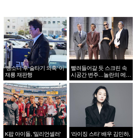
‘뺑소니 후 술타기 의혹’ 이
빨려들어갈 듯 스크린 속
재룡 재판행
시공간 변주…놀란의 메시
지는 ‘전쟁 속죄’
K팝 아이돌, '밀리언셀러'
‘라이징 스타’ 배우 김민하,