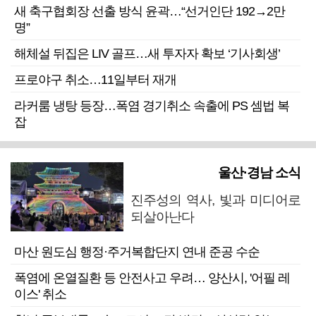
새 축구협회장 선출 방식 윤곽…“선거인단 192→2만
명”
해체설 뒤집은 LIV 골프…새 투자자 확보 ‘기사회생’
프로야구 취소…11일부터 재개
라커룸 냉탕 등장…폭염 경기취소 속출에 PS 셈법 복
잡
울산·경남 소식
진주성의 역사, 빛과 미디어로
되살아난다
마산 원도심 행정·주거복합단지 연내 준공 수순
폭염에 온열질환 등 안전사고 우려… 양산시, '어필 레
이스' 취소