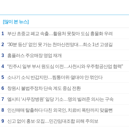
[많이 본 뉴스]
1
부산 초중교 폐교 속출…활용처 못찾아 도심 흉물화 우려
2
‘30분 등산’ 없인 못 가는 천마산전망대…최소 1년 고생길
3
홈플러스 주요매장 영업 재개
4
“진주시 일부 부서 원도심 이전…사천시와 우주항공산업 협력”
5
소나기 소식 반갑지만…찜통더위·열대야 안 꺾인다
6
창원시 불법주정차 단속 계도 중심 전환
7
엘시티 ‘사무장병원’ 일당 기소…명의 빌려준 의사는 구속
8
인신매매 탈출하다 다친 외국인, 치료비 폭탄까지 맞을뻔
9
신고 없이 홍보·모집…민간임대조합 피해 주의보