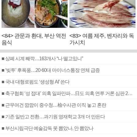
<84> 관문과 환대, 부산 역전
<83> 여름 제주, 벤자리와 독
음식
가시치
■ 상폐 시계 째깍…163개사 “나 떨고있니”
■ ‘빚투’ 후폭풍…20·60대 마이너스통장 연체 급증
■ 국내 대형로펌도 ‘생성형 AI’ 쓴다
■ 축구협회 ‘성 접대’ 의혹 일파만파…日도 의혹 연루 거론 심판 2명 조사
■ 근무여건 깜깜이 중수청…檢수사관 이직 놓고 혼란
■ 기존 일반고 전환…과기원 영재학교 3개 더 만든다
■ 부산시립극단 예술감독 못 뽑았나, 안 뽑았나