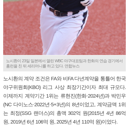
노시환이 23일 일본에서 열린 WBC 야구대표팀과 한화의 연습 경기에서
홈런을 친 뒤 세리머니를 하고 있다. 연합뉴스
노시환의 계약 조건은 FA와 비FA 다년계약을 통틀어 한국
야구위원회(KBO) 리그 사상 최장기간이자 최대 규모다.
이제까지 계약기간 1위는 류현진(한화·2024년)과 박민우
(NC 다이노스·2022년·5+3년)의 8년이었고, 계약금액 1위
는 최정(SSG 랜더스)의 총액 302억 원(2015년 4년 86억
원, 2019년 6년 106억 원, 2025년 4년 110억 원)이었다.