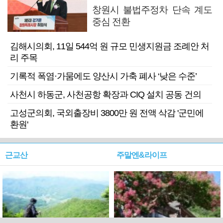
창원시 불법주정차 단속 계도
중심 전환
김해시의회, 11일 544억 원 규모 민생지원금 조례안 처
리 주목
기록적 폭염·가뭄에도 양산시 가축 폐사 ‘낮은 수준’
사천시 하동군, 사천공항 확장과 CIQ 설치 공동 건의
고성군의회, 국외출장비 3800만 원 전액 삭감 '군민에
환원'
근교산
주말엔&라이프