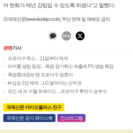
어 한화가 매년 강팀일 수 있도록 하겠다”고 말했다.
ⓒ국제신문(www.kookje.co.kr), 무단 전재 및 재배포 금지
관련
기사
프로야구 취소…11일부터 재개
라커룸 냉탕 등장…폭염 경기취소 속출에 PS 셈법 복잡
폭염중대경보 땐 프로야구 멈춘다
kt·삼성 2강 체제…LG 멀어지는 선두권
외인 새 피 수혈·트레이드…프로야구 후반기 승부수
국제신문 카카오플러스 친구
국제신문 공식 페이스북
인스타그램