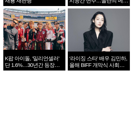
재룡 재판행
시공간 변주…놀란의 메시
지는 ‘전쟁 속죄’
K팝 아이돌, '밀리언셀러'
‘라이징 스타’ 배우 김민하,
단 1.6%…30년간 등장
올해 BIFF 개막식 사회자
1182개팀 전수조사
확정