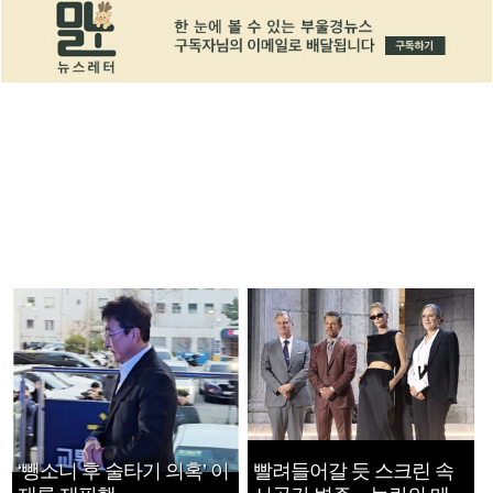
‘뺑소니 후 술타기 의혹’ 이
빨려들어갈 듯 스크린 속